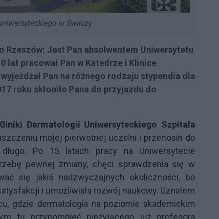
 uniwersyteckiego w Świlczy
alo Rzeszów: Jest Pan absolwentem Uniwersytetu
lat pracował Pan w Katedrze i Klinice
, wyjeżdżał Pan na różnego rodzaju stypendia dla
7 roku skłoniło Pana do przyjazdu do
liniki Dermatologii Uniwersyteckiego Szpitala
szczeniu mojej pierwotnej uczelni i przenosin do
ługo. Po 15 latach pracy na Uniwersytecie
zebę pewnej zmiany, chęci sprawdzenia się w
wać się jakiś nadzwyczajnych okoliczności, bo
atysfakcji i umożliwiała rozwój naukowy. Uznałem
cu, gdzie dermatologia na poziomie akademickim
bym tu przypomnieć nieżyjącego już profesora