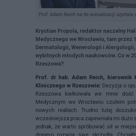
Prof. Adam Reich na tle wizualizacji szpitala
Krystian Propola, redaktor naczelny H
Medycznego we Wrocławiu, tam przez 10 
Dermatologii, Wenerologii i Alergologii
wybitnych młodych naukowców. Co w 201
Rzeszowa?
Prof. dr hab. Adam Reich, kierownik K
Klinicznego w Rzeszowie:
Decyzja o opu
Rzeszowa kiełkowała we mnie dość d
Medycznym we Wrocławiu czułem potr
nowych realiach. Trudno tutaj doszuki
wcześniejsza praca zapewniała mi dużo s
jednak, że warto spróbować sił w miejs
dopiero rozwija swe skrzydła. Chciał