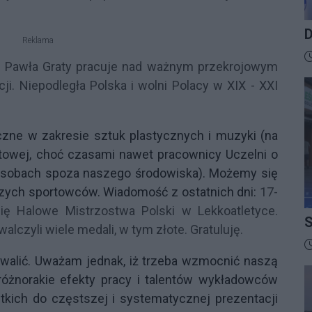
D
Reklama
B
D
b. Pawła Graty pracuje nad ważnym przekrojowym
i. Niepodległa Polska i wolni Polacy w XIX - XXI
zne w zakresie sztuk plastycznych i muzyki (na
iatowej, choć czasami nawet pracownicy Uczelni o
 osobach spoza naszego środowiska). Możemy się
zych sportowców. Wiadomość z ostatnich dni:
17-
ię Halowe Mistrzostwa Polski w Lekkoatletyce.
S
czyli wiele medali, w tym złote. Gratuluję.
I
D
walić. Uważam jednak, iż trzeba wzmocnić naszą
różnorakie efekty pracy i talentów wykładowców
kich do częstszej i systematycznej prezentacji