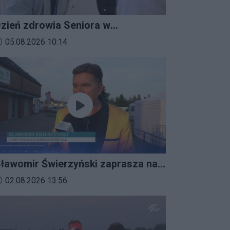
zień zdrowia Seniora w
ratkowicach
ata dodania materiału wideo:
05.08.2026 10:14
ławomir Świerzyński zaprasza na
mprezalia 2026
ata dodania materiału wideo:
02.08.2026 13:56