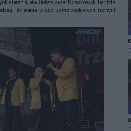
nił starania, aby Uniwersytet Rzeszowski bardziej
odzaju działania władz samorządowych różnych
K
I
D
D
D