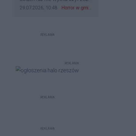
bo to zagorzali pisowcy
go zatrzymać?
Data dodania komentarza:
Źródło komentarza:
29.07.2026, 10:48
Horror w gminie Łańcut. Mieszkaniec Rzeszowa terroryzował rodzinę nożem i zaatakował policjantów! [VIDEO]
REKLAMA
REKLAMA
REKLAMA
REKLAMA