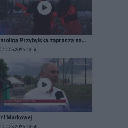
arolina Przybylska zaprasza na
mprezalia 2026
ata dodania materiału wideo:
02.08.2026 13:56
ni Markowej
ata dodania materiału wideo:
02.08.2026 13:55