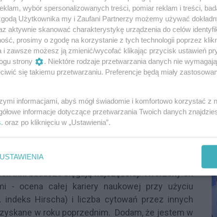
ako
Universitas Resoviensis
zaistnieliśmy dopiero
klam, wybór spersonalizowanych treści, pomiar reklam i treści, bad
 zgodą Użytkownika my i Zaufani Partnerzy możemy używać dokład
 raz kolejny wyrażam wdzięczność tym wszystkim,
az aktywnie skanować charakterystykę urządzenia do celów identyfi
ski powstał. Zanim znajdziemy się w tzw.
ść, prosimy o zgodę na korzystanie z tych technologii poprzez klikn
musimy jeszcze wiele dokonać. Jestem jednak
a i zawsze możesz ją zmienić/wycofać klikając przycisk ustawień pr
rawdą jest jednak i to, że
zbyt mało mówimy o
ogu strony
. Niektóre rodzaje przetwarzania danych nie wymagaj
y widoczni zarówno w telewizji, radiu czy prasie,
iwić się takiemu przetwarzaniu. Preferencje będą miały zastosowania
ożna przytoczyć wiele przykładów z ostatnich
h pracowników i studentów Uniwersytetu. Lista
szymi informacjami, abyś mógł świadomie i komfortowo korzystać z
P
zę może tylko dwa przykłady:
gółowe informacje dotyczące przetwarzania Twoich danych znajdzi
R
s
. oraz po kliknięciu w „Ustawienia”.
D
ardziej wpływowych naukowców na świecie
Stanforda i wydawnictwo Elsevier znalazło się 11
USTAWIENIA
u. Jest to opracowywany corocznie ranking 2%
ek inni badacze sięgają najczęściej. Tworzony on
i - ocena całej kariery naukowej przy użyciu
 indeks Hirscha) i liczba cytowań przez innych
uzyskane w roku poprzednim. Dodam, że jestem w