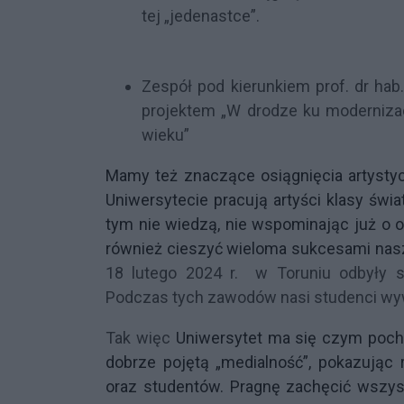
tej „jedenastce”.
Zespół pod kierunkiem prof. dr ha
projektem „W drodze ku modernizacj
wieku”
Mamy też znaczące osiągnięcia artystyc
Uniwersytecie pracują artyści klasy św
tym nie wiedzą, nie wspominając już o
również cieszyć wieloma sukcesami nas
18 lutego 2024 r. w Toruniu odbyły s
Podczas tych zawodów nasi studenci wywal
Tak więc
Uniwersytet ma się czym poch
dobrze pojętą „medialność”, pokazując 
oraz studentów. Pragnę zachęcić wszyst