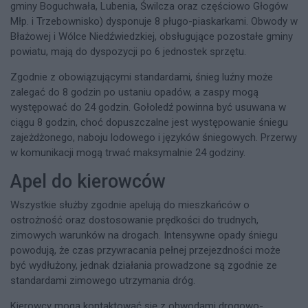
gminy Boguchwała, Lubenia, Świlcza oraz częściowo Głogów
Młp. i Trzebownisko) dysponuje 8 pługo-piaskarkami. Obwody w
Błażowej i Wólce Niedźwiedzkiej, obsługujące pozostałe gminy
powiatu, mają do dyspozycji po 6 jednostek sprzętu.
Zgodnie z obowiązującymi standardami, śnieg luźny może
zalegać do 8 godzin po ustaniu opadów, a zaspy mogą
występować do 24 godzin. Gołoledź powinna być usuwana w
ciągu 8 godzin, choć dopuszczalne jest występowanie śniegu
zajeżdżonego, naboju lodowego i języków śniegowych. Przerwy
w komunikacji mogą trwać maksymalnie 24 godziny.
Apel do kierowców
Wszystkie służby zgodnie apelują do mieszkańców o
ostrożność oraz dostosowanie prędkości do trudnych,
zimowych warunków na drogach. Intensywne opady śniegu
powodują, że czas przywracania pełnej przejezdności może
być wydłużony, jednak działania prowadzone są zgodnie ze
standardami zimowego utrzymania dróg.​
Kierowcy mogą kontaktować się z obwodami drogowo-