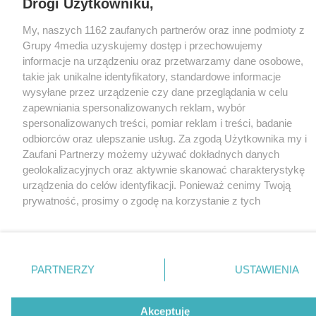
Drogi Użytkowniku,
My, naszych 1162 zaufanych partnerów oraz inne podmioty z
Grupy 4media uzyskujemy dostęp i przechowujemy
informacje na urządzeniu oraz przetwarzamy dane osobowe,
takie jak unikalne identyfikatory, standardowe informacje
wysyłane przez urządzenie czy dane przeglądania w celu
zapewniania spersonalizowanych reklam, wybór
spersonalizowanych treści, pomiar reklam i treści, badanie
odbiorców oraz ulepszanie usług. Za zgodą Użytkownika my i
Zaufani Partnerzy możemy używać dokładnych danych
geolokalizacyjnych oraz aktywnie skanować charakterystykę
urządzenia do celów identyfikacji. Ponieważ cenimy Twoją
prywatność, prosimy o zgodę na korzystanie z tych
technologii poprzez kliknięcie „Akceptuję”. Zgoda jest
dobrowolna i zawsze możesz ją zmienić/wycofać klikając
przycisk ustawień prywatności znajdujący się w lewym
dolnym rogu strony
. Niektóre rodzaje przetwarzania
PARTNERZY
USTAWIENIA
danych nie wymagają zgody użytkownika, ale masz prawo
sprzeciwić się takiemu przetwarzaniu. Preferencje będą miały
zastosowania tylko na tej witrynie.
Akceptuję