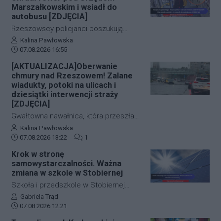
zakończyły się szczęśliwie.
zwłok 37-letniego mężczyzny wynika,
Marszałkowskim i wsiadł do
że na tym etapie postępowania nic nie
autobusu [ZDJĘCIA]
wskazuje na udział osób trzecich.
Rzeszowscy policjanci poszukują
sprawcy kradzieży roweru marki Kross
Autor artykułu:
Kalina Pawłowska
Data dodania artykułu:
o wartości około 1500 złotych. Do
07.08.2026 16:55
zdarzenia doszło w ścisłym centrum
[AKTUALIZACJA]Oberwanie
miasta – pod Urzędem
chmury nad Rzeszowem! Zalane
Marszałkowskim przy al. Cieplińskiego.
wiadukty, potoki na ulicach i
Złodziej ze skradzionym jednośladem
dziesiątki interwencji straży
[ZDJĘCIA]
wsiadł do autobusu MPK linii 28. Jego
wizerunek zarejestrowały kamery
Gwałtowna nawałnica, która przeszła
monitoringu, a policja apeluje o pomoc
nad Rzeszowem tuż po godzinie 12:00,
Autor artykułu:
Kalina Pawłowska
w identyfikacji mężczyzny.
Data dodania artykułu:
Liczba komentarzy artykułu:
w kilka minut sparaliżowała ruch w
07.08.2026 13:22
1
stolicy Podkarpacia. Przeistoczone w
Krok w stronę
rwące potoki ulice, zalane wiadukty i
samowystarczalności. Ważna
wybijające studzienki kanalizacyjne
zmiana w szkole w Stobiernej
odcięły od świata kluczowe arterie.
Szkoła i przedszkole w Stobiernej
Podkarpaccy strażacy wyjeżdżali do
przejdą technologiczną transformację,
Autor artykułu:
Gabriela Trąd
akcji już blisko 70 razy! Mamy dla Was
Data dodania artykułu:
która znacząco wpłynie na budżet
07.08.2026 12:21
zdjęcia z zalanych punktów miasta.
placówki oraz środowisko. Gmina