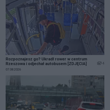
Rozpoznajesz go? Ukradł rower w centrum
Liczba z
4
Rzeszowa i odjechał autobusem [ZDJĘCIA]
Data dodania galerii:
07.08.2026