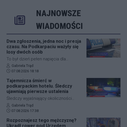
NAJNOWSZE
Rozwiń
Poprzednie
Następne
Kliknij aby 
K
WIADOMOŚCI
Dwa zgłoszenia, jedna noc i presja
czasu. Na Podkarpaciu ważyły się
losy dwóch osób
To był dzień pełen napięcia dla
funkcjonariuszy z powiatu niżańskiego.
Autor artykułu:
Gabriela Trąd
Data dodania artykułu:
W ciągu zaledwie kilkunastu godzin
07.08.2026 18:18
służby ratunkowe musiały
Tajemnicza śmierć w
przeprowadzić dwie niezależne,
podkarpackim hotelu. Śledczy
intensywne akcje poszukiwawcze. W
ujawniają pierwsze ustalenia
obu przypadkach chodziło o ludzkie
Śledczy wyjaśniający okoliczności
życie, a kluczową rolę odegrał czas.
tragicznego zdarzenia na terenie
Autor artykułu:
Gabriela Trąd
Dzięki błyskawicznej mobilizacji policji,
Data dodania artykułu:
jednego z sanockich hoteli dysponują
07.08.2026 17:38
strażaków oraz wykorzystaniu
już pierwszymi wnioskami medyków
Rozpoznajesz tego mężczyznę?
nowoczesnej technologii, obie historie
sądowych. Z przeprowadzonej sekcji
Ukradł rower pod Urzędem