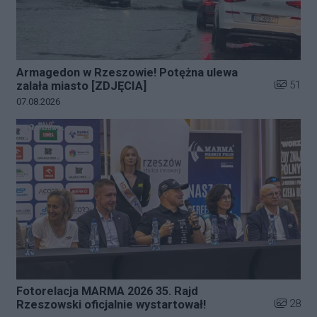
Armagedon w Rzeszowie! Potężna ulewa
Liczba zd
51
zalała miasto [ZDJĘCIA]
Data dodania galerii:
07.08.2026
Fotorelacja MARMA 2026 35. Rajd
Liczba zd
28
Rzeszowski oficjalnie wystartował!