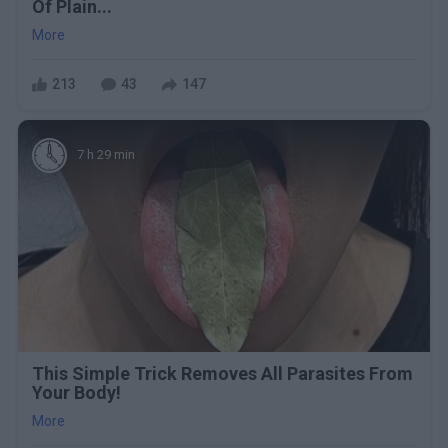
Of Plain...
More
213
43
147
7 h 29 min
This Simple Trick Removes All Parasites From
Your Body!
More