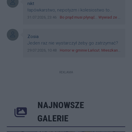
przejazdów dadzą radę. Albo ogarną, jak to
Autor komentarza:
nikt
teraz młode ludzie mówią.
Treść komentarza:
łapówkarstwo, nepotyzm i kolesiostwo to
norma w pge dystrybucja rzeszów, takie ***e
Data dodania komentarza:
Źródło komentarza:
31.07.2026, 23:46
Bo prąd musi płynąć... Wywiad ze Zbigniewem Możdżeniem - Dyrektorem Generalnym Oddziału PGE Dystrybucja w Rzeszowie
jak wozowicz czy rybarczyk lub kutyła
cieleckiz dupo na głowie nadal pracują bo to
zagorzali pisowcy
Autor komentarza:
Zosia
Treść komentarza:
Jeden raz nie wystarczył żeby go zatrzymać?
Data dodania komentarza:
Źródło komentarza:
29.07.2026, 10:48
Horror w gminie Łańcut. Mieszkaniec Rzeszowa terroryzował rodzinę nożem i zaatakował policjantów! [VIDEO]
REKLAMA
NAJNOWSZE
Poprzednie
Następne
Kliknij 
GALERIE