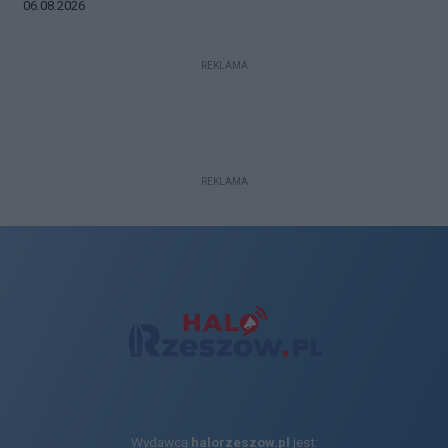
Data dodania galerii:
06.08.2026
REKLAMA
REKLAMA
Wydawcą
halorzeszow.pl
jest: