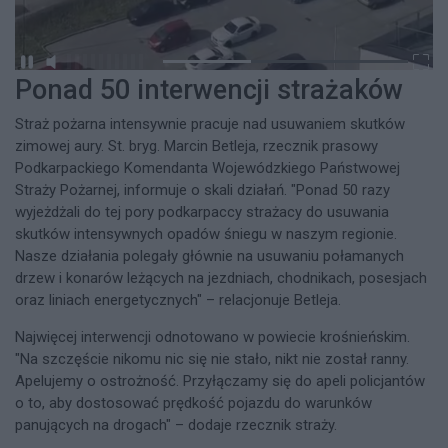
Ponad 50 interwencji strażaków
Straż pożarna intensywnie pracuje nad usuwaniem skutków
zimowej aury. St. bryg. Marcin Betleja, rzecznik prasowy
Podkarpackiego Komendanta Wojewódzkiego Państwowej
Straży Pożarnej, informuje o skali działań. "Ponad 50 razy
wyjeżdżali do tej pory podkarpaccy strażacy do usuwania
skutków intensywnych opadów śniegu w naszym regionie.
Nasze działania polegały głównie na usuwaniu połamanych
drzew i konarów leżących na jezdniach, chodnikach, posesjach
oraz liniach energetycznych" – relacjonuje Betleja.​
Najwięcej interwencji odnotowano w powiecie krośnieńskim.
"Na szczęście nikomu nic się nie stało, nikt nie został ranny.
Apelujemy o ostrożność. Przyłączamy się do apeli policjantów
o to, aby dostosować prędkość pojazdu do warunków
panujących na drogach" – dodaje rzecznik straży.​