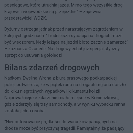
pośniegowe, które utrudnia jazdę. Mimo tego wszystkie drogi
krajowe i wojewódzkie są przejezdne" – zapewnia
przedstawiciel WCZK.
Dyżurny ostrzega jednak przed narastającym zagrożeniem w
kolejnych godzinach. "Trudniejsza sytuacja na drogach może
być wieczorem, kiedy leżące na jezdni błoto zacznie zamarzać"
– zaznacza Czanerle. Na drogi wyjechał już specjalistyczny
sprzęt do usuwania gołoledzi.
Bilans zdarzeń drogowych
Nadkom. Ewelina Wrona z biura prasowego podkarpackiej
policji potwierdza, że w piątek rano na drogach regionu doszło
do kilku niegroźnych wypadków i kilkunastu kolizji.
Najpoważniejsze zdarzenie miało miejsce w Konieczkowej,
gdzie zderzyły się trzy samochody, a w wyniku wypadku ranna
została jedna osoba.
"Niedostosowanie prędkości do warunków panujących na
drodze może być przyczyną tragedii. Pamiętajmy, że padający