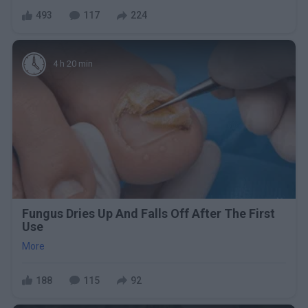
493
117
224
4 h 20 min
Fungus Dries Up And Falls Off After The First
Use
More
188
115
92