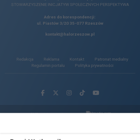
STOWARZYSZENIE INICJATYW SPOŁECZNYCH PERSPEKTYWA
Adres do korespondencji:
ul. Piastów 3/20
35-077 Rzeszów
kontakt@halorzeszow.pl
Redakcja
Reklama
Kontakt
Patronat medialny
Regulamin portalu
Polityka prywatności
Facebook.com
X.com
Instagram.com
Tiktok.com
Youtube.com
CMS portalu
przygotowany przez
Loaded
:
Unmute
63.87%