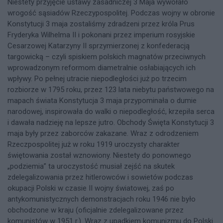
Niestety przyjęcie ustawy zasadniczej 3 Maja wywołało
wrogość sąsiadów Rzeczypospolitej. Podczas wojny w obronie
Konstytucji 3 maja zostaliśmy zdradzeni przez króla Prus
Fryderyka Wilhelma II i pokonani przez imperium rosyjskie
Cesarzowej Katarzyny II sprzymierzonej z konfederacją
targowicką – czyli spiskiem polskich magnatów przeciwnych
wprowadzonym reformom diametralnie osłabiających ich
wpływy. Po pełnej utracie niepodległości już po trzecim
rozbiorze w 1795 roku, przez 123 lata niebytu państwowego na
mapach świata Konstytucja 3 maja przypominała o dumie
narodowej, inspirowała do walki o niepodległość, krzepiła serca
i dawała nadzieję na lepsze jutro. Obchody Święta Konstytucji 3
maja były przez zaborców zakazane. Wraz z odrodzeniem
Rzeczpospolitej już w roku 1919 uroczysty charakter
świętowania został wznowiony. Niestety do ponownego
„podziemia” ta uroczystość musiał zejść na skutek
zdelegalizowania przez hitlerowców i sowietów podczas
okupacji Polski w czasie II wojny światowej, zaś po
antykomunistycznych demonstracjach roku 1946 nie było
obchodzone w kraju (oficjalnie zdelegalizowane przez
komunistów w 1951 r.). Wraz z upadkiem komunizmu do Polski