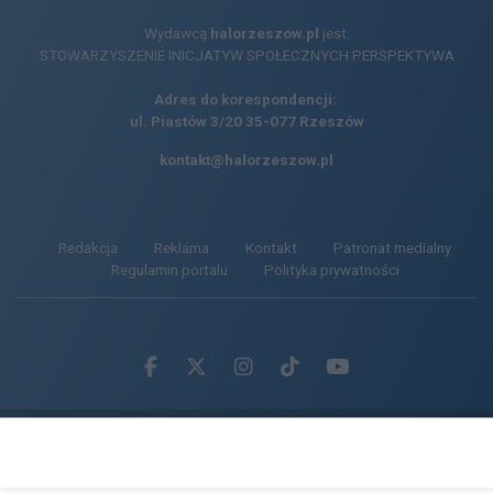
Wydawcą
halorzeszow.pl
jest:
STOWARZYSZENIE INICJATYW SPOŁECZNYCH PERSPEKTYWA
Adres do korespondencji:
ul. Piastów 3/20
35-077 Rzeszów
kontakt@halorzeszow.pl
Redakcja
Reklama
Kontakt
Patronat medialny
Regulamin portalu
Polityka prywatności
Facebook.com
X.com
Instagram.com
Tiktok.com
Youtube.com
CMS portalu
przygotowany przez
Loaded
:
Unmute
64.85%