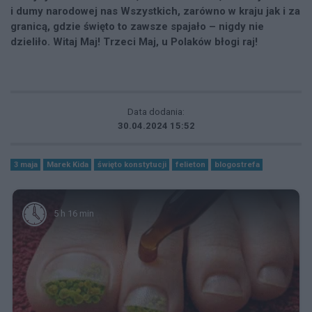
i dumy narodowej nas Wszystkich, zarówno w kraju jak i za
granicą, gdzie święto to zawsze spajało – nigdy nie
dzieliło. Witaj Maj! Trzeci Maj, u Polaków błogi raj!
Data dodania:
30.04.2024 15:52
3 maja
Marek Kida
święto konstytucji
felieton
blogostrefa
5 h 16 min