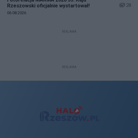
Liczba zd
28
Rzeszowski oficjalnie wystartował!
Data dodania galerii:
06.08.2026
REKLAMA
REKLAMA