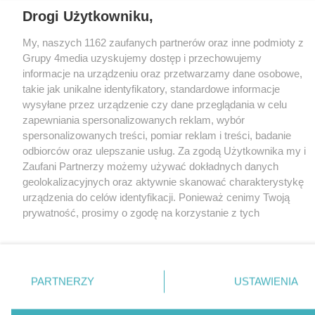
Drogi Użytkowniku,
My, naszych 1162 zaufanych partnerów oraz inne podmioty z
Grupy 4media uzyskujemy dostęp i przechowujemy
informacje na urządzeniu oraz przetwarzamy dane osobowe,
takie jak unikalne identyfikatory, standardowe informacje
wysyłane przez urządzenie czy dane przeglądania w celu
zapewniania spersonalizowanych reklam, wybór
spersonalizowanych treści, pomiar reklam i treści, badanie
odbiorców oraz ulepszanie usług. Za zgodą Użytkownika my i
Zaufani Partnerzy możemy używać dokładnych danych
geolokalizacyjnych oraz aktywnie skanować charakterystykę
urządzenia do celów identyfikacji. Ponieważ cenimy Twoją
prywatność, prosimy o zgodę na korzystanie z tych
technologii poprzez kliknięcie „Akceptuję”. Zgoda jest
dobrowolna i zawsze możesz ją zmienić/wycofać klikając
przycisk ustawień prywatności znajdujący się w lewym
dolnym rogu strony
. Niektóre rodzaje przetwarzania
PARTNERZY
USTAWIENIA
danych nie wymagają zgody użytkownika, ale masz prawo
sprzeciwić się takiemu przetwarzaniu. Preferencje będą miały