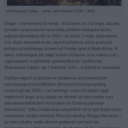
Konstytucja 3 Maja – obraz Jana Matejki (1838–1893)
Drugie z wymienionych świąt - kościelne, bo od niego zacznę,
zostało ustanowione na prośbę polskich biskupów przez
papieża Benedykta XV w 1920 r. na dzień 3 maja. Upamiętnia
ono śluby lwowskie króla Jana Kazimierza, który podczas
potopu szwedzkiego powierzył Polskę opiece Matki Bożej. A
także zobowiązał się zająć losem chłopów oraz mieszczan i
zaprowadzić w państwie sprawiedliwość społeczną.
Ślubowanie odbyło się 1 kwietnia 1656 r. w katedrze lwowskiej.
Ogólnie najazd szwedzki na osłabioną wcześniejszymi
wyczerpującymi konfliktami zbrojnymi Rzeczpospolitą
rozpoczął się 1655 r. i od tamtego czasu Szwedzi zajęli
większość kraju, przy okazji nie stronili od niszczenia oraz
rabowania katolickich kościołów (w Szwecji panował
luteranizm). Tylko mobilizacja wszystkich sił w tym krytycznym
momencie mogła uchronić Rzeczpospolitą Obojga Narodów. I
tu nasz lokalny wielki akcent wydarzeń tamtych lat