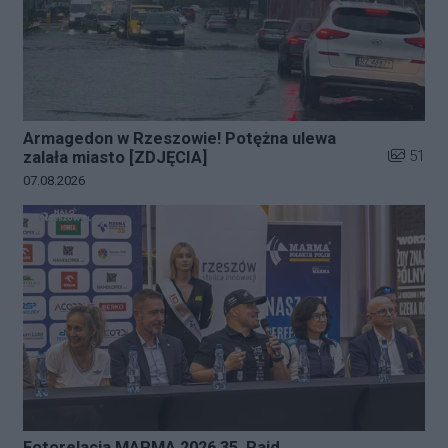
Armagedon w Rzeszowie! Potężna ulewa
Liczba zd
51
zalała miasto [ZDJĘCIA]
Data dodania galerii:
07.08.2026
Fotorelacja MARMA 2026 35. Rajd