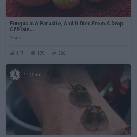
Fungus Is A Parasite, And It Dies From A Drop
Of Plain...
More
317
170
326
3 h 22 min