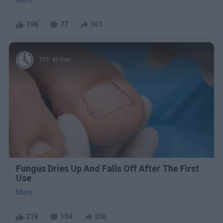
198
77
301
10 h 43 min
Fungus Dries Up And Falls Off After The First
Use
More
218
104
206