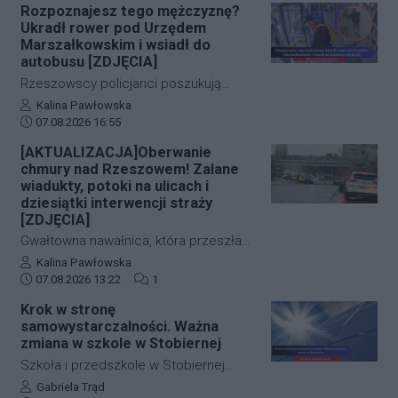
już pierwszymi wnioskami medyków
Rozpoznajesz tego mężczyznę?
nowoczesnej technologii, obie historie
sądowych. Z przeprowadzonej sekcji
Ukradł rower pod Urzędem
zakończyły się szczęśliwie.
zwłok 37-letniego mężczyzny wynika,
Marszałkowskim i wsiadł do
że na tym etapie postępowania nic nie
autobusu [ZDJĘCIA]
wskazuje na udział osób trzecich.
Rzeszowscy policjanci poszukują
sprawcy kradzieży roweru marki Kross
Autor artykułu:
Kalina Pawłowska
Data dodania artykułu:
o wartości około 1500 złotych. Do
07.08.2026 16:55
zdarzenia doszło w ścisłym centrum
[AKTUALIZACJA]Oberwanie
miasta – pod Urzędem
chmury nad Rzeszowem! Zalane
Marszałkowskim przy al. Cieplińskiego.
wiadukty, potoki na ulicach i
Złodziej ze skradzionym jednośladem
dziesiątki interwencji straży
[ZDJĘCIA]
wsiadł do autobusu MPK linii 28. Jego
wizerunek zarejestrowały kamery
Gwałtowna nawałnica, która przeszła
monitoringu, a policja apeluje o pomoc
nad Rzeszowem tuż po godzinie 12:00,
Autor artykułu:
Kalina Pawłowska
w identyfikacji mężczyzny.
Data dodania artykułu:
Liczba komentarzy artykułu:
w kilka minut sparaliżowała ruch w
07.08.2026 13:22
1
stolicy Podkarpacia. Przeistoczone w
Krok w stronę
rwące potoki ulice, zalane wiadukty i
samowystarczalności. Ważna
wybijające studzienki kanalizacyjne
zmiana w szkole w Stobiernej
odcięły od świata kluczowe arterie.
Szkoła i przedszkole w Stobiernej
Podkarpaccy strażacy wyjeżdżali do
przejdą technologiczną transformację,
Autor artykułu:
Gabriela Trąd
akcji już blisko 70 razy! Mamy dla Was