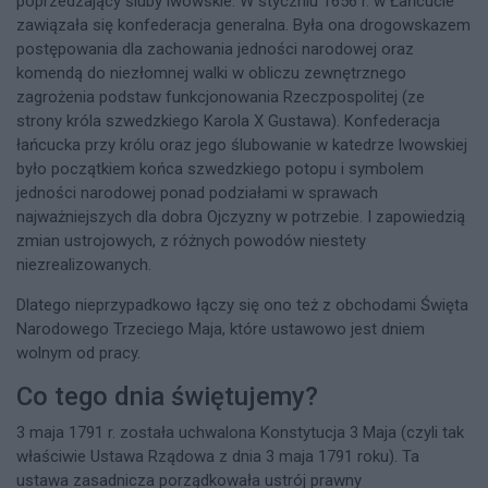
poprzedzający śluby lwowskie. W styczniu 1656 r. w Łańcucie
zawiązała się konfederacja generalna. Była ona drogowskazem
postępowania dla zachowania jedności narodowej oraz
komendą do niezłomnej walki w obliczu zewnętrznego
zagrożenia podstaw funkcjonowania Rzeczpospolitej (ze
strony króla szwedzkiego Karola X Gustawa). Konfederacja
łańcucka przy królu oraz jego ślubowanie w katedrze lwowskiej
było początkiem końca szwedzkiego potopu i symbolem
jedności narodowej ponad podziałami w sprawach
najważniejszych dla dobra Ojczyzny w potrzebie. I zapowiedzią
zmian ustrojowych, z różnych powodów niestety
niezrealizowanych.
Dlatego nieprzypadkowo łączy się ono też z obchodami Święta
Narodowego Trzeciego Maja, które ustawowo jest dniem
wolnym od pracy.
Co tego dnia świętujemy?
3 maja 1791 r. została uchwalona Konstytucja 3 Maja (czyli tak
właściwie Ustawa Rządowa z dnia 3 maja 1791 roku). Ta
ustawa zasadnicza porządkowała ustrój prawny