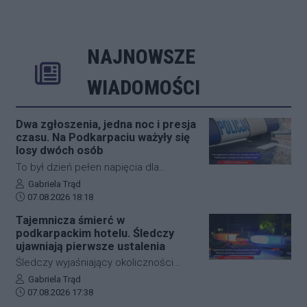
NAJNOWSZE
Rozwiń
Poprzednie
Następne
Kliknij aby 
K
WIADOMOŚCI
Dwa zgłoszenia, jedna noc i presja
czasu. Na Podkarpaciu ważyły się
losy dwóch osób
To był dzień pełen napięcia dla
funkcjonariuszy z powiatu niżańskiego.
Autor artykułu:
Gabriela Trąd
Data dodania artykułu:
W ciągu zaledwie kilkunastu godzin
07.08.2026 18:18
służby ratunkowe musiały
Tajemnicza śmierć w
przeprowadzić dwie niezależne,
podkarpackim hotelu. Śledczy
intensywne akcje poszukiwawcze. W
ujawniają pierwsze ustalenia
obu przypadkach chodziło o ludzkie
Śledczy wyjaśniający okoliczności
życie, a kluczową rolę odegrał czas.
tragicznego zdarzenia na terenie
Autor artykułu:
Gabriela Trąd
Dzięki błyskawicznej mobilizacji policji,
Data dodania artykułu:
jednego z sanockich hoteli dysponują
07.08.2026 17:38
strażaków oraz wykorzystaniu