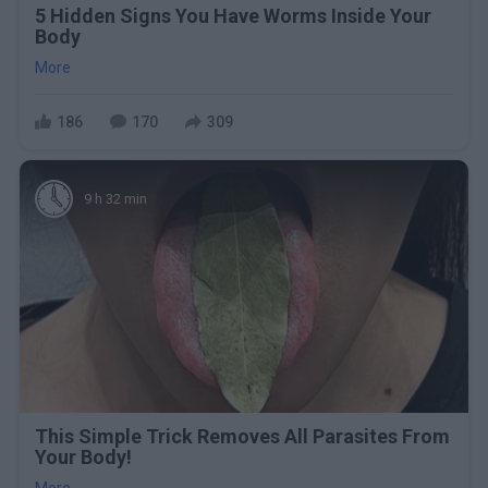
5 Hidden Signs You Have Worms Inside Your
Body
More
186
170
309
9 h 32 min
This Simple Trick Removes All Parasites From
Your Body!
More