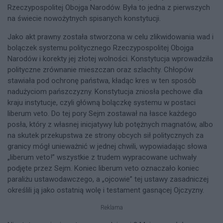
Rzeczypospolitej Obojga Narodów. Była to jedna z pierwszych
na świecie nowożytnych spisanych konstytucji.
Jako akt prawny została stworzona w celu zlikwidowania wad i
bolączek systemu politycznego Rzeczypospolitej Obojga
Narodów i korekty jej złotej wolności. Konstytucja wprowadziła
polityczne zrównanie mieszczan oraz szlachty. Chłopów
stawiała pod ochronę państwa, kładąc kres w ten sposób
nadużyciom pańszczyzny. Konstytucja zniosła pechowe dla
kraju instytucje, czyli główną bolączkę systemu w postaci
liberum veto. Do tej pory Sejm zostawał na łasce każdego
posła, który z własnej inicjatywy lub potężnych magnatów, albo
na skutek przekupstwa ze strony obcych sił politycznych za
granicy mógł unieważnić w jednej chwili, wypowiadając słowa
„liberum veto!” wszystkie z trudem wypracowane uchwały
podjęte przez Sejm. Koniec liberum veto oznaczało koniec
paraliżu ustawodawczego, a „ojcowie” tej ustawy zasadniczej
określili ją jako ostatnią wolę i testament gasnącej Ojczyzny.
Reklama