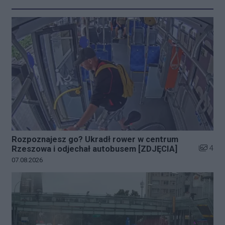
Rozpoznajesz go? Ukradł rower w centrum
Liczba z
4
Rzeszowa i odjechał autobusem [ZDJĘCIA]
Data dodania galerii:
07.08.2026