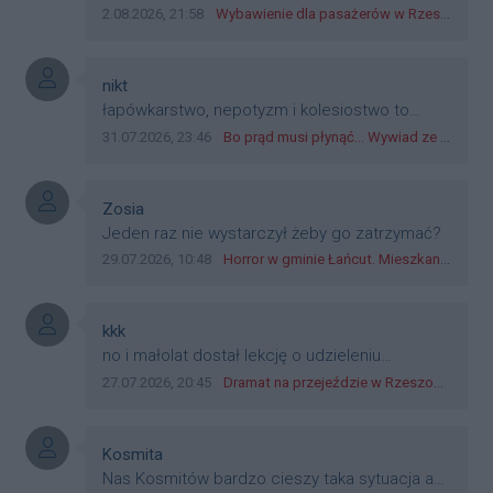
przetestowany. Wybieram się z mim młodym
Data dodania komentarza:
Źródło komentarza:
2.08.2026, 21:58
Wybawienie dla pasażerów w Rzeszowie? W mieście ruszyły testy nowego rozwiązania
do szkoły, zobaczymy jak to ztm, gmina
boguchwała i inne zajęte w tej całej organizacji
przejazdów dadzą radę. Albo ogarną, jak to
Autor komentarza:
nikt
teraz młode ludzie mówią.
Treść komentarza:
łapówkarstwo, nepotyzm i kolesiostwo to
norma w pge dystrybucja rzeszów, takie ***e
Data dodania komentarza:
Źródło komentarza:
31.07.2026, 23:46
Bo prąd musi płynąć... Wywiad ze Zbigniewem Możdżeniem - Dyrektorem Generalnym Oddziału PGE Dystrybucja w Rzeszowie
jak wozowicz czy rybarczyk lub kutyła
cieleckiz dupo na głowie nadal pracują bo to
zagorzali pisowcy
Autor komentarza:
Zosia
Treść komentarza:
Jeden raz nie wystarczył żeby go zatrzymać?
Data dodania komentarza:
Źródło komentarza:
29.07.2026, 10:48
Horror w gminie Łańcut. Mieszkaniec Rzeszowa terroryzował rodzinę nożem i zaatakował policjantów! [VIDEO]
Autor komentarza:
kkk
Treść komentarza:
no i małolat dostał lekcję o udzieleniu
pierwszeństwa
Data dodania komentarza:
Źródło komentarza:
27.07.2026, 20:45
Dramat na przejeździe w Rzeszowie. 16-latek na hulajnodze wjechał wprost pod szynobus
Autor komentarza:
Kosmita
Treść komentarza:
Nas Kosmitów bardzo cieszy taka sytuacja a