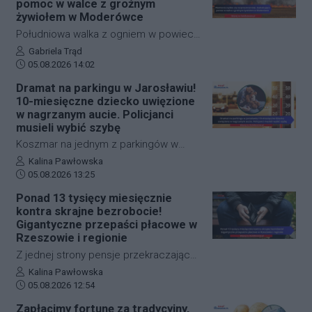
pomoc w walce z groźnym
żywiołem w Moderówce
Południowa walka z ogniem w powiecie
krośnieńskim wymagała
Autor artykułu:
Gabriela Trąd
Data dodania artykułu:
natychmiastowej interwencji służb
05.08.2026 14:02
ratunkowych. W miejscowości
Dramat na parkingu w Jarosławiu!
Moderówka doszło do rozległego
10-miesięczne dziecko uwięzione
pożaru ścierniska, który ze względu na
w nagrzanym aucie. Policjanci
panujące warunki zaczął się
musieli wybić szybę
gwałtownie rozprzestrzeniać. W akcji
Koszmar na jednym z parkingów w
gaśniczej wzięło udział aż siedem
Jarosławiu. Młoda matka przypadkowo
Autor artykułu:
Kalina Pawłowska
zastępów straży pożarnej, a
Data dodania artykułu:
zatrzasnęła kluczyki w samochodzie, w
05.08.2026 13:25
przełomowy dla opanowania sytuacji
którym znajdowało się jej 10-
Ponad 13 tysięcy miesięcznie
okazał się manewr wykonany przez
miesięczne dziecko. Wskutek upału
kontra skrajne bezrobocie!
jednego z miejscowych rolników.
temperatura w pojeździe rosła z minuty
Gigantyczne przepaści płacowe w
na minutę. Wezwani na miejsce
Rzeszowie i regionie
policjanci użyli siły i bezpiecznie
Z jednej strony pensje przekraczające
wydostali malucha ze śmiertelnej
13 tysięcy złotych brutto i sektory,
Autor artykułu:
Kalina Pawłowska
pułapki.
Data dodania artykułu:
które rekrutują na potęgę. Z drugiej –
05.08.2026 12:54
najniższe zarobki ledwo
Zapłacimy fortunę za tradycyjny,