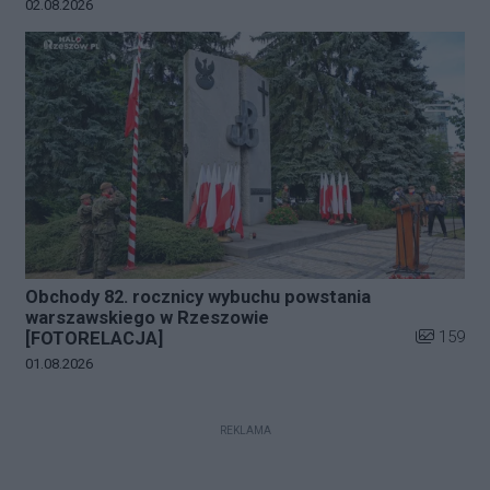
Data dodania galerii:
02.08.2026
Obchody 82. rocznicy wybuchu powstania
warszawskiego w Rzeszowie
Liczba zdj
159
[FOTORELACJA]
Data dodania galerii:
01.08.2026
REKLAMA