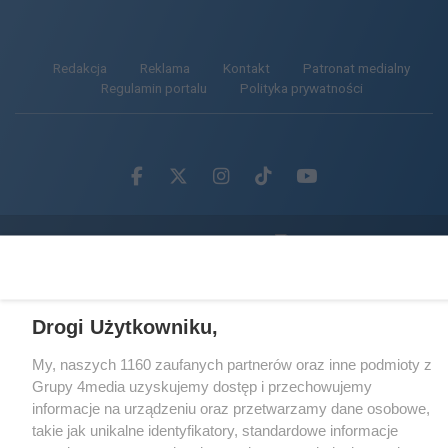
Redakcja
Reklama
Kontakt
Patronat medialny
Regulamin portalu
Polityka prywatności
Facebook.com
X.com
Instagram.com
Tiktok.com
Youtube.com
CMS portalu
przygotowany przez
Loaded
:
Unmute
62.85%
Drogi Użytkowniku,
My, naszych 1160 zaufanych partnerów oraz inne podmioty z
Grupy 4media uzyskujemy dostęp i przechowujemy
informacje na urządzeniu oraz przetwarzamy dane osobowe,
takie jak unikalne identyfikatory, standardowe informacje