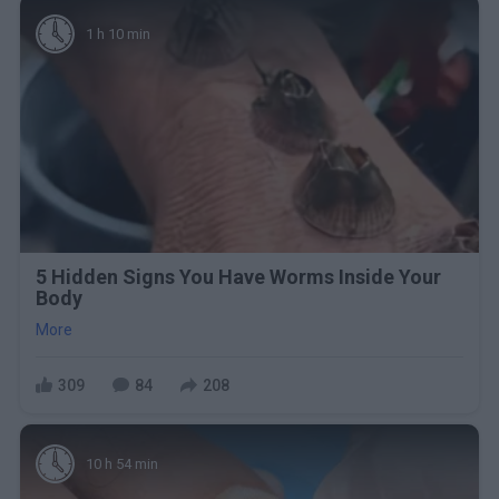
1 h 10 min
5 Hidden Signs You Have Worms Inside Your
Body
More
309
84
208
10 h 54 min