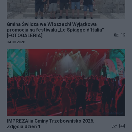
Gmina Świlcza we Włoszech! Wyjątkowa
promocja na festiwalu „Le Spiagge d’Italia”
Liczba zd
19
[FOTOGALERIA]
Data dodania galerii:
04.08.2026
IMPREZAlia Gminy Trzebownisko 2026.
Liczba zdj
144
Zdjęcia dzień 1