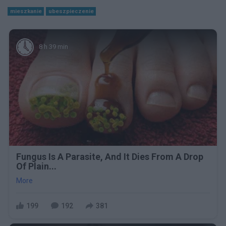
mieszkanie
ubeszpieczenie
8 h 39 min
Fungus Is A Parasite, And It Dies From A Drop
Of Plain...
More
199
192
381