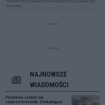
Aktualnie nie ma żadnych komentarzy. Bądź pierwszy, dodaj swój
komentarz.
REKLAMA
REKLAMA
NAJNOWSZE
Rozwiń
Poprzednie
Następne
Kliknij aby 
K
WIADOMOŚCI
Płomienie szybko się
rozprzestrzeniały. Zaskakująca