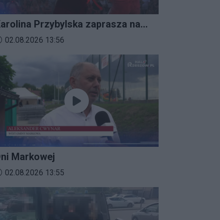
arolina Przybylska zaprasza na
mprezalia 2026
ata dodania materiału wideo:
02.08.2026 13:56
ni Markowej
ata dodania materiału wideo:
02.08.2026 13:55