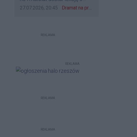
udzieleniu pierwszeństwa
Data dodania komentarza:
Źródło komentarza:
27.07.2026, 20:45
Dramat na przejeździe w Rzeszowie. 16-latek na hulajnodze wjechał wprost pod szynobus
REKLAMA
REKLAMA
REKLAMA
REKLAMA