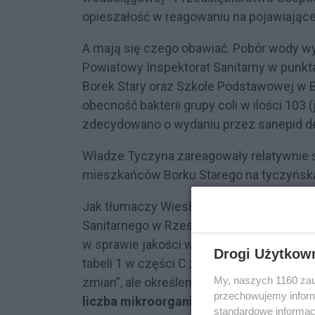
opieszałość w reagowaniu na pojawiające
A mają się czego obawiać. Pobór wody w
Powiatowy Inspektorat Sanitarny w punkt
Borek Stary oraz Szkole Podstawowej w Bo
obecność bakterii grupy coli w ilości 103 
zdecydowano o wydaniu przez sanepid de
Władze Tyczyna zareagowały relatywnie 
mieszkańców Borku Starego na tyczyńsk
Jak tłumaczy Wiesław Kwater zastępca 
Sanitarnego w Rzeszowie "zgodnie z rozp
w sprawie jakości wody przeznaczonej do s
Drogi Użytkow
tabeli 1 w części C załącznika nr 3), ro
My, naszych 1160 zau
zmian”, ale określenie to opatrzone jest p
przechowujemy informa
liczba mikroorganizmów nie przekracza
standardowe informac