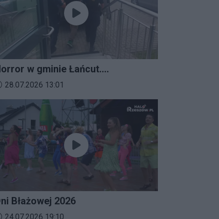
orror w gminie Łańcut.
ieszkaniec Rzeszowa
ata dodania materiału wideo:
28.07.2026 13:01
erroryzował rodzinę nożem i
aatakował policjantów!
ni Błażowej 2026
ata dodania materiału wideo:
24.07.2026 19:10