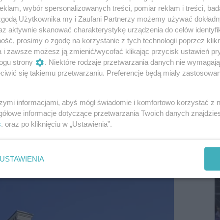
ranie konsumenta
".
klam, wybór spersonalizowanych treści, pomiar reklam i treści, bad
 zgodą Użytkownika my i Zaufani Partnerzy możemy używać dokład
g” sp. z o.o. okazało wynik wody z dnia 14
az aktywnie skanować charakterystykę urządzenia do celów identyfi
kresie bakteriologii), zrealizowany przez GBA
ść, prosimy o zgodę na korzystanie z tych technologii poprzez klikn
a i zawsze możesz ją zmienić/wycofać klikając przycisk ustawień pr
ry oraz SP Borek Stary 67. Wyniki z obu próbek
ogu strony
. Niektóre rodzaje przetwarzania danych nie wymagaj
znych bakterii, a sanepid wydał decyzję o
iwić się takiemu przetwarzaniu. Preferencje będą miały zastosowania
szymi informacjami, abyś mógł świadomie i komfortowo korzystać z
S
gółowe informacje dotyczące przetwarzania Twoich danych znajdzi
I
s
. oraz po kliknięciu w „Ustawienia”.
D
USTAWIENIA