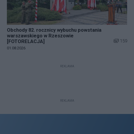
Obchody 82. rocznicy wybuchu powstania
warszawskiego w Rzeszowie
Liczba zdj
159
[FOTORELACJA]
Data dodania galerii:
01.08.2026
REKLAMA
REKLAMA