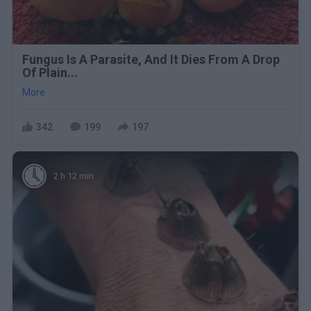
Fungus Is A Parasite, And It Dies From A Drop
Of Plain...
More
342
199
197
2 h 12 min