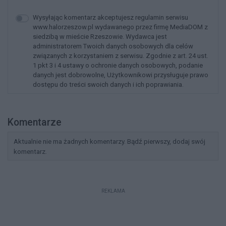
Wysyłając komentarz akceptujesz regulamin serwisu
www.halorzeszow.pl wydawanego przez firmę MediaDOM z
siedzibą w mieście Rzeszowie. Wydawca jest
administratorem Twoich danych osobowych dla celów
związanych z korzystaniem z serwisu. Zgodnie z art. 24 ust.
1 pkt 3 i 4 ustawy o ochronie danych osobowych, podanie
danych jest dobrowolne, Użytkownikowi przysługuje prawo
dostępu do treści swoich danych i ich poprawiania.
Komentarze
Aktualnie nie ma żadnych komentarzy. Bądź pierwszy, dodaj swój
komentarz.
REKLAMA