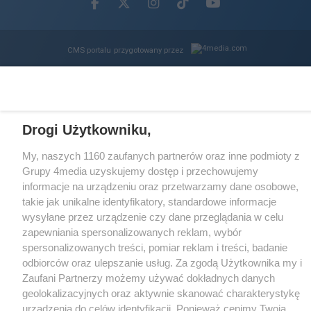
Facebook.com
X.com
Instagram.com
Tiktok.com
Youtube.com
CMS portalu
przygotowany przez
Loaded
:
Unmute
62.85%
Drogi Użytkowniku,
My, naszych 1160 zaufanych partnerów oraz inne podmioty z
Grupy 4media uzyskujemy dostęp i przechowujemy
informacje na urządzeniu oraz przetwarzamy dane osobowe,
takie jak unikalne identyfikatory, standardowe informacje
wysyłane przez urządzenie czy dane przeglądania w celu
zapewniania spersonalizowanych reklam, wybór
spersonalizowanych treści, pomiar reklam i treści, badanie
odbiorców oraz ulepszanie usług. Za zgodą Użytkownika my i
Zaufani Partnerzy możemy używać dokładnych danych
geolokalizacyjnych oraz aktywnie skanować charakterystykę
urządzenia do celów identyfikacji. Ponieważ cenimy Twoją