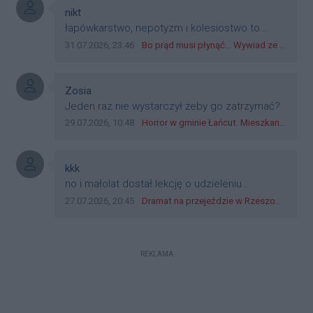
przejazdów dadzą radę. Albo ogarną, jak to
Autor komentarza:
nikt
teraz młode ludzie mówią.
Treść komentarza:
łapówkarstwo, nepotyzm i kolesiostwo to
norma w pge dystrybucja rzeszów, takie ***e
Data dodania komentarza:
Źródło komentarza:
31.07.2026, 23:46
Bo prąd musi płynąć... Wywiad ze Zbigniewem Możdżeniem - Dyrektorem Generalnym Oddziału PGE Dystrybucja w Rzeszowie
jak wozowicz czy rybarczyk lub kutyła
cieleckiz dupo na głowie nadal pracują bo to
zagorzali pisowcy
Autor komentarza:
Zosia
Treść komentarza:
Jeden raz nie wystarczył żeby go zatrzymać?
Data dodania komentarza:
Źródło komentarza:
29.07.2026, 10:48
Horror w gminie Łańcut. Mieszkaniec Rzeszowa terroryzował rodzinę nożem i zaatakował policjantów! [VIDEO]
Autor komentarza:
kkk
Treść komentarza:
no i małolat dostał lekcję o udzieleniu
pierwszeństwa
Data dodania komentarza:
Źródło komentarza:
27.07.2026, 20:45
Dramat na przejeździe w Rzeszowie. 16-latek na hulajnodze wjechał wprost pod szynobus
REKLAMA