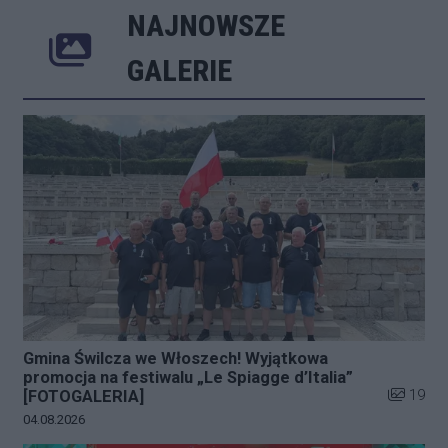
NAJNOWSZE
Poprzednie
Następne
Kliknij 
GALERIE
Gmina Świlcza we Włoszech! Wyjątkowa
promocja na festiwalu „Le Spiagge d’Italia”
Liczba zd
19
[FOTOGALERIA]
Data dodania galerii:
04.08.2026