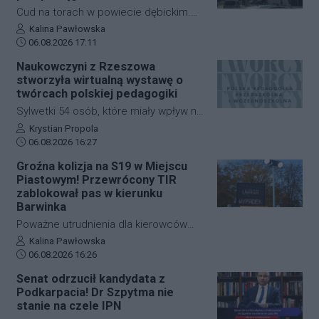
Rzeszowa, Konrada Fijołka. W
Cud na torach w powiecie dębickim.
programie "Cogito… u Raczyńskiej" na
Pijany 75-letni mężczyzna wtargnął pod
Autor artykułu:
Kalina Pawłowska
antenie wPolsce24 ocenił, że jeśli
Data dodania artykułu:
nadjeżdżający pociąg na dworcu PKP w
06.08.2026 17:11
inicjatywa nie uzyska poparcia Rady
Czarnej. Mimo że zdarzenie wyglądało
Naukowczyni z Rzeszowa
Miasta, możliwe będzie rozpoczęcie
dramatycznie, senior wyszedł z niego
stworzyła wirtualną wystawę o
zbiórki podpisów wśród mieszkańców.
bez poważniejszych obrażeń. Skutkiem
twórcach polskiej pedagogiki
incydentu były jednak spore utrudnienia
Sylwetki 54 osób, które miały wpływ na
na kolei, ruch pociągów zablokowano
rozwój polskiej edukacji przedszkolnej i
Autor artykułu:
Krystian Propola
na niemal godzinę.
Data dodania artykułu:
wczesnoszkolnej, można poznać dzięki
06.08.2026 16:27
nowej wystawie internetowej. Autorką
Groźna kolizja na S19 w Miejscu
projektu "Polska pedagogika
Piastowym! Przewrócony TIR
przedszkolna i wczesnoszkolna i jej
zablokował pas w kierunku
twórcy" jest dr Mariola Kinal z Instytutu
Barwinka
Pedagogiki Uniwersytetu
Poważne utrudnienia dla kierowców
Rzeszowskiego. Ekspozycja jest
jadących w stronę przejścia
Autor artykułu:
Kalina Pawłowska
dostępna od czwartku, 6 sierpnia.
Data dodania artykułu:
granicznego w Barwinku. Na trasie S19
06.08.2026 16:26
na wysokości Miejsca Piastowego
Senat odrzucił kandydata z
doszło do zderzenia samochodu
Podkarpacia! Dr Szpytma nie
osobowego z ciężarowym. W wyniku
stanie na czele IPN
kolizji TIR przewrócił się i zablokował