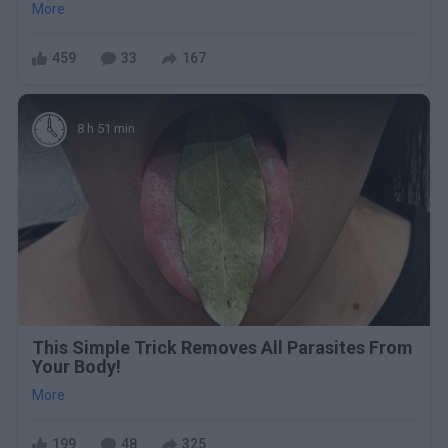
More
459
33
167
8 h 51 min
This Simple Trick Removes All Parasites From
Your Body!
More
199
48
325