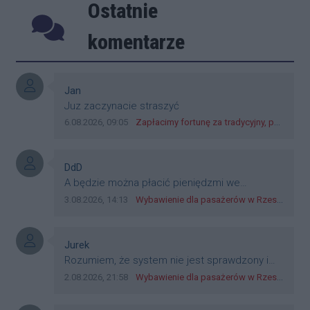
Ostatnie
Podkarpackie Hospicjum dla Dzieci w
Rzeszowie.
Poprzednie
Następ
komentarze
Autor komentarza:
Jan
Treść komentarza:
Juz zaczynacie straszyć
Data dodania komentarza:
Źródło komentarza:
6.08.2026, 09:05
Zapłacimy fortunę za tradycyjny, polski obiad?! Ceny ziemniaków w skupach skoczyły o 265 procent!
Autor komentarza:
DdD
Treść komentarza:
A będzie można płacić pieniędzmi we
wszystkich? Bo banknoty emitowane przez
Data dodania komentarza:
Źródło komentarza:
3.08.2026, 14:13
Wybawienie dla pasażerów w Rzeszowie? W mieście ruszyły testy nowego rozwiązania
Narodowy Bank Polski, są prawnym środkiem
płatniczym w Polsce, a nie jakieś telefony,
plastik czy inne bliki. Zakrawa na
Autor komentarza:
Jurek
dyskryminację.
Treść komentarza:
Rozumiem, że system nie jest sprawdzony i
przetestowany. Wybieram się z mim młodym
Data dodania komentarza:
Źródło komentarza:
2.08.2026, 21:58
Wybawienie dla pasażerów w Rzeszowie? W mieście ruszyły testy nowego rozwiązania
do szkoły, zobaczymy jak to ztm, gmina
boguchwała i inne zajęte w tej całej organizacji