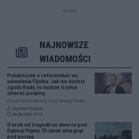
REKLAMA
NAJNOWSZE
Rozwiń
Poprzednie
Następne
Kliknij aby 
K
WIADOMOŚCI
Połuboczek o referendum ws.
odwołania Fijołka: Jak nie będzie
zgody Rady, to będzie trzeba
zbierać podpisy
Poseł Konfederacji oraz Nowej Nadziei,
Michał Połuboczek, deklaruje
Autor artykułu:
Krystian Propola
Data dodania artykułu:
gotowość do zaangażowania się w
06.08.2026 17:17
działania zmierzające do
O krok od tragedii na dworcu pod
przeprowadzenia referendum w
Dębicą! Pijany 75-latek wtargnął
sprawie odwołania prezydenta
pod pociąg