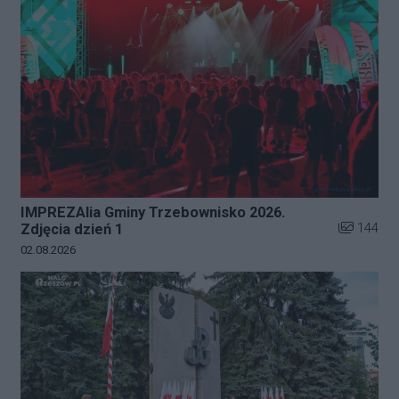
IMPREZAlia Gminy Trzebownisko 2026.
Liczba zdj
144
Zdjęcia dzień 1
Data dodania galerii:
02.08.2026