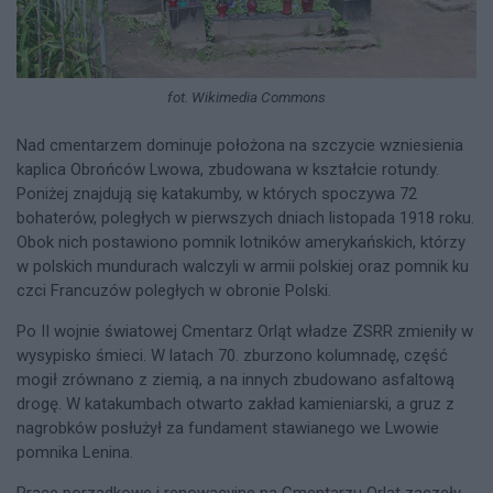
fot. Wikimedia Commons
Nad cmentarzem dominuje położona na szczycie wzniesienia
kaplica Obrońców Lwowa, zbudowana w kształcie rotundy.
Poniżej znajdują się katakumby, w których spoczywa 72
bohaterów, poległych w pierwszych dniach listopada 1918 roku.
Obok nich postawiono pomnik lotników amerykańskich, którzy
w polskich mundurach walczyli w armii polskiej oraz pomnik ku
czci Francuzów poległych w obronie Polski.
Po II wojnie światowej Cmentarz Orląt władze ZSRR zmieniły w
wysypisko śmieci. W latach 70. zburzono kolumnadę, część
mogił zrównano z ziemią, a na innych zbudowano asfaltową
drogę. W katakumbach otwarto zakład kamieniarski, a gruz z
nagrobków posłużył za fundament stawianego we Lwowie
pomnika Lenina.
Prace porządkowe i renowacyjne na Cmentarzu Orląt zaczęły