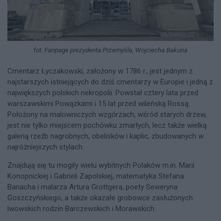
fot. Fanpage prezydenta Przemyśla, Wojciecha Bakuna
Cmentarz Łyczakowski, założony w 1786 r., jest jednym z
najstarszych istniejących do dziś cmentarzy w Europie i jedną z
największych polskich nekropolii. Powstał cztery lata przed
warszawskimi Powązkami i 15 lat przed wileńską Rossą.
Położony na malowniczych wzgórzach, wśród starych drzew,
jest nie tylko miejscem pochówku zmarłych, lecz także wielką
galerią rzeźb nagrobnych, obelisków i kaplic, zbudowanych w
najróżniejszych stylach.
Znajdują się tu mogiły wielu wybitnych Polaków m.in. Marii
Konopnickiej i Gabrieli Zapolskiej, matematyka Stefana
Banacha i malarza Artura Grottgera, poety Seweryna
Goszczyńskiego, a także okazałe grobowce zasłużonych
lwowskich rodzin Barczewskich i Morawskich.