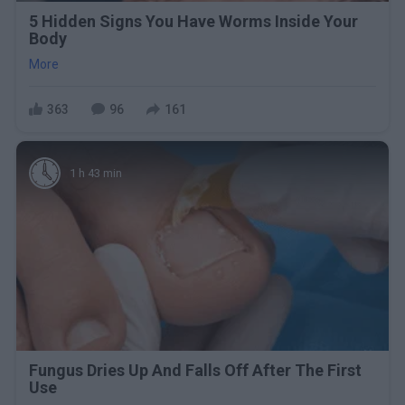
5 Hidden Signs You Have Worms Inside Your
Body
More
363
96
161
1 h 43 min
Fungus Dries Up And Falls Off After The First
Use