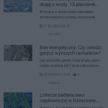
Kubas-Hul.
dbają o wodę. 13 placówek
wzbogaci się o zbiorniki
W trosce o środowisko naturalne i
retencyjne
zrównoważony rozwój, rzeszowski
Ratusz kontynuuje program montażu
21.06.2024 08:32
zbiorników retencyjnych na deszczówkę
w miejskich placówkach. Tym razem
REKLAMA
nowe zbiorniki o pojemności 1000 litrów
trafią do 13 rzeszowskich przedszkoli.
Bon energetyczny. Czy osłodzi
gorycz wyższych rachunków?
Już wszystko jasne. Ceny prądu, gazu i
ciepła zostaną od 1 lipca odmrożone.
Resort klimatu chce co prawda
22.04.2024 12:44
1
ograniczyć skokowy wzrost opłat dla
gospodarstw domowych i proponuje
Reklama
nowe rozwiązania, między innymi bon
energetyczny. Tylko czy to wystarczy, by
Lotnicze badania sieci
pokryć wyższe rachunki? Sprawdzamy.
ciepłowniczej w Rzeszowie.
Samolot w nocy będzie krążyć
W nocy z 7 na 8 marca nad Rzeszowem