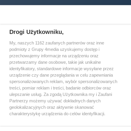
Drogi Użytkowniku,
My, naszych 1162 zaufanych partnerów oraz inne
podmioty z Grupy 4media uzyskujemy dostęp i
Wydawcą
halorzeszow.pl
jest:
przechowujemy informacje na urządzeniu oraz
STOWARZYSZENIE INICJATYW SPOŁECZNYCH PERSPEKTYWA
przetwarzamy dane osobowe, takie jak unikalne
identyfikatory, standardowe informacje wysyłane przez
Adres do korespondencji:
urządzenie czy dane przeglądania w celu zapewniania
ul. Piastów 3/20
35-077 Rzeszów
spersonalizowanych reklam, wybór spersonalizowanych
treści, pomiar reklam i treści, badanie odbiorców oraz
kontakt@halorzeszow.pl
ulepszanie usług. Za zgodą Użytkownika my i Zaufani
Partnerzy możemy używać dokładnych danych
geolokalizacyjnych oraz aktywnie skanować
Redakcja
Reklama
Kontakt
Patronat medialny
charakterystykę urządzenia do celów identyfikacji.
Regulamin portalu
Polityka prywatności
Ponieważ cenimy Twoją prywatność, prosimy o zgodę na
korzystanie z tych technologii poprzez kliknięcie