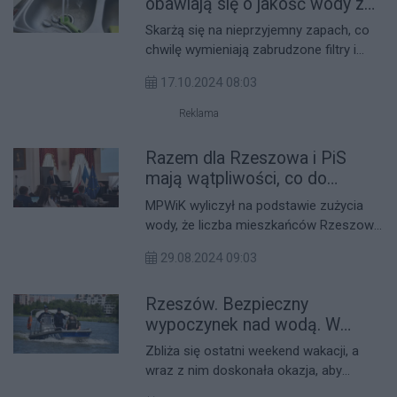
obawiają się o jakość wody z
miejskiego wodociągu
Skarżą się na nieprzyjemny zapach, co
chwilę wymieniają zabrudzone filtry i
obawiają się obecności niebezpiecznej
17.10.2024 08:03
dla zdrowia bakterii ecoli. Mieszkańcy
gminy Tyczyn obawiają się, czy woda
Reklama
lecąca w ich kranach jest dobrej jakości i
przede wszystkim bezpieczna dla
Razem dla Rzeszowa i PiS
zdrowia.
mają wątpliwości, co do
powołania IV wiceprezydenta
MPWiK wyliczył na podstawie zużycia
wody, że liczba mieszkańców Rzeszowa
przekroczyła 200 tysięcy. To dało furtkę
29.08.2024 09:03
włodarzowi miasta na powołanie
kolejnego wiceprezydenta. Wątpliwości
Rzeszów. Bezpieczny
co do zasadności i samej czynności
obliczeń mają niektórzy radni.
wypoczynek nad wodą. W
sobotę piknik nad Wisłokiem
Zbliża się ostatni weekend wakacji, a
wraz z nim doskonała okazja, aby
spędzić czas aktywnie i bezpiecznie nad