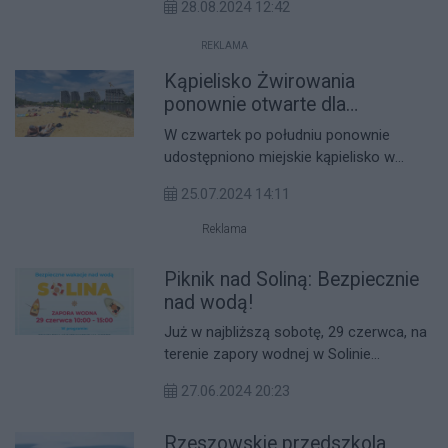
28.08.2024 12:42
wodą. Rzeszowskie Wodne Ochotnicze
Pogotowie Ratunkowe zaprasza
REKLAMA
wszystkich mieszkańców na piknik pod
Kąpielisko Żwirowania
hasłem „Bezpieczny wypoczynek nad
wodą”. Wydarzenie odbędzie się 31
ponownie otwarte dla
sierpnia w godzinach 10:00-14:00 na
mieszkańców. Uwaga na
W czwartek po południu ponownie
parkingu nad Wisłokiem, przy ulicy
trwające działania strażaków!
udostępniono miejskie kąpielisko w
Kwiatkowskiego.
Rzeszowie przy ulicy Kwiatkowskiego
25.07.2024 14:11
dla mieszkańców i turystów.
Wypoczynek zakłócić może nie tylko
Reklama
kapryśna pogoda, ale i trwające działania
strażaków.
Piknik nad Soliną: Bezpiecznie
nad wodą!
Już w najbliższą sobotę, 29 czerwca, na
terenie zapory wodnej w Solinie
odbędzie się wyjątkowe wydarzenie –
27.06.2024 20:23
piknik poświęcony bezpieczeństwu nad
wodą. Do udziału w wydarzeniu
Rzeszowskie przedszkola
zaprasza wojewoda podkarpacki Teresa