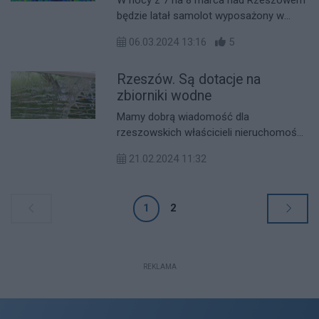
nad miastem
będzie latał samolot wyposażony w
kamerę termowizyjną. Przy jej pomocy
06.03.2024 13:16
5
wykonane zostaną zdjęcia i badania
rzeszowskiej sieci ciepłowniczej.
Rzeszów. Są dotacje na
zbiorniki wodne
Mamy dobrą wiadomość dla
rzeszowskich właścicieli nieruchomości.
Od 1 do 8 marca 2024 r. można ubiegać
21.02.2024 11:32
się o dotację m.in. na oczko wodne czy
ogród deszczowy. Dofinansowanie
wynosi 80 proc. kosztów (jednak nie
1
2
więcej niż 1000 zł). Program budowy
zbiorników ma być zrealizowany w 2024
r.
REKLAMA