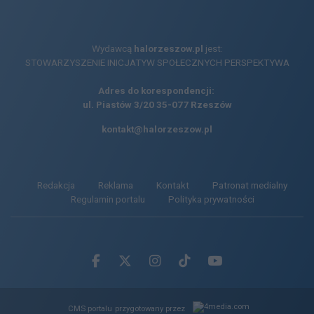
Wydawcą
halorzeszow.pl
jest:
STOWARZYSZENIE INICJATYW SPOŁECZNYCH PERSPEKTYWA
Adres do korespondencji:
ul. Piastów 3/20
35-077 Rzeszów
kontakt@halorzeszow.pl
Redakcja
Reklama
Kontakt
Patronat medialny
Regulamin portalu
Polityka prywatności
Facebook.com
X.com
Instagram.com
Tiktok.com
Youtube.com
CMS portalu
przygotowany przez