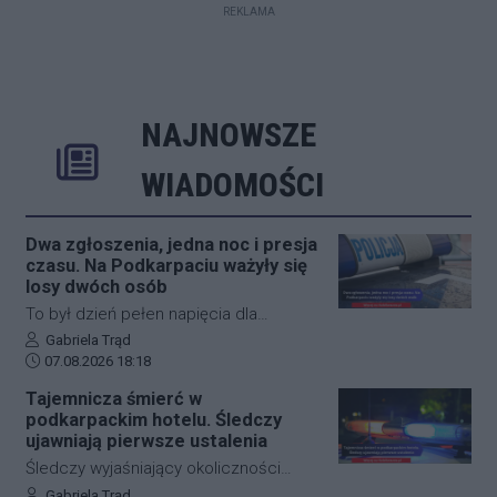
REKLAMA
NAJNOWSZE
Rozwiń
Poprzednie
Następne
Kliknij aby 
K
WIADOMOŚCI
Dwa zgłoszenia, jedna noc i presja
czasu. Na Podkarpaciu ważyły się
losy dwóch osób
To był dzień pełen napięcia dla
funkcjonariuszy z powiatu niżańskiego.
Autor artykułu:
Gabriela Trąd
Data dodania artykułu:
W ciągu zaledwie kilkunastu godzin
07.08.2026 18:18
służby ratunkowe musiały
Tajemnicza śmierć w
przeprowadzić dwie niezależne,
podkarpackim hotelu. Śledczy
intensywne akcje poszukiwawcze. W
ujawniają pierwsze ustalenia
obu przypadkach chodziło o ludzkie
Śledczy wyjaśniający okoliczności
życie, a kluczową rolę odegrał czas.
tragicznego zdarzenia na terenie
Autor artykułu:
Gabriela Trąd