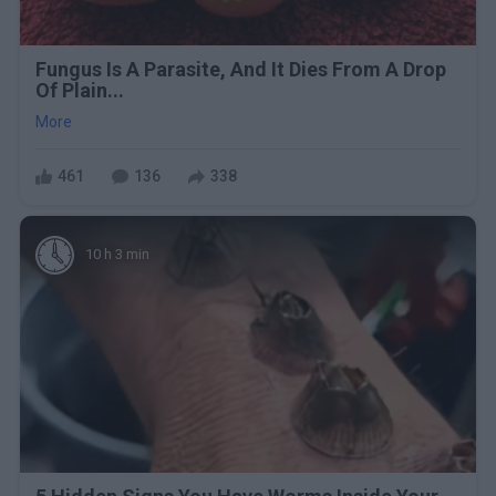
Fungus Is A Parasite, And It Dies From A Drop
Of Plain...
More
461
136
338
10 h 3 min