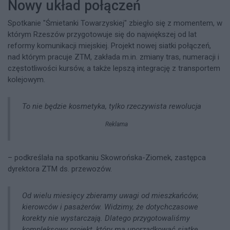
Nowy układ połączeń
Spotkanie "Śmietanki Towarzyskiej" zbiegło się z momentem, w
którym Rzeszów przygotowuje się do największej od lat
reformy komunikacji miejskiej. Projekt nowej siatki połączeń,
nad którym pracuje ZTM, zakłada m.in. zmiany tras, numeracji i
częstotliwości kursów, a także lepszą integrację z transportem
kolejowym.
To nie będzie kosmetyka, tylko rzeczywista rewolucja
Reklama
– podkreślała na spotkaniu Skowrońska-Ziomek, zastępca
dyrektora ZTM ds. przewozów.
Od wielu miesięcy zbieramy uwagi od mieszkańców,
kierowców i pasażerów. Widzimy, że dotychczasowe
korekty nie wystarczają. Dlatego przygotowaliśmy
kompleksowy projekt, który ma uporządkować siatkę