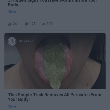
5 Hidden Signs You Have Worms Inside Your
Body
More
261
125
300
9 h 44 min
This Simple Trick Removes All Parasites From
Your Body!
More