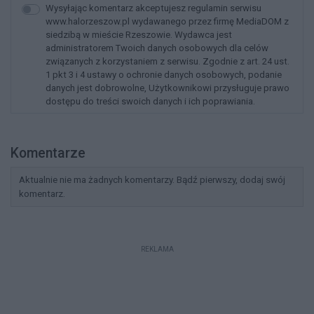
Wysyłając komentarz akceptujesz regulamin serwisu
www.halorzeszow.pl wydawanego przez firmę MediaDOM z
siedzibą w mieście Rzeszowie. Wydawca jest
administratorem Twoich danych osobowych dla celów
związanych z korzystaniem z serwisu. Zgodnie z art. 24 ust.
1 pkt 3 i 4 ustawy o ochronie danych osobowych, podanie
danych jest dobrowolne, Użytkownikowi przysługuje prawo
dostępu do treści swoich danych i ich poprawiania.
Komentarze
Aktualnie nie ma żadnych komentarzy. Bądź pierwszy, dodaj swój
komentarz.
REKLAMA