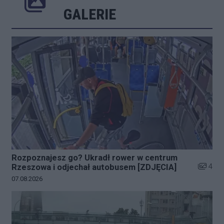
Poprzednie
Następne
Kliknij 
GALERIE
Rozpoznajesz go? Ukradł rower w centrum
Liczba z
4
Rzeszowa i odjechał autobusem [ZDJĘCIA]
Data dodania galerii:
07.08.2026