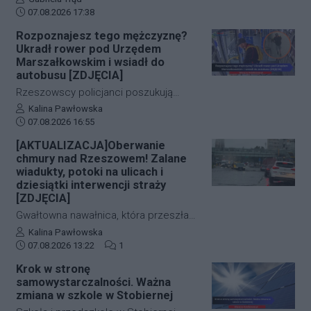
Dzięki błyskawicznej mobilizacji policji,
Data dodania artykułu:
jednego z sanockich hoteli dysponują
07.08.2026 17:38
strażaków oraz wykorzystaniu
już pierwszymi wnioskami medyków
Rozpoznajesz tego mężczyznę?
nowoczesnej technologii, obie historie
sądowych. Z przeprowadzonej sekcji
Ukradł rower pod Urzędem
zakończyły się szczęśliwie.
zwłok 37-letniego mężczyzny wynika,
Marszałkowskim i wsiadł do
że na tym etapie postępowania nic nie
autobusu [ZDJĘCIA]
wskazuje na udział osób trzecich.
Rzeszowscy policjanci poszukują
sprawcy kradzieży roweru marki Kross
Autor artykułu:
Kalina Pawłowska
Data dodania artykułu:
o wartości około 1500 złotych. Do
07.08.2026 16:55
zdarzenia doszło w ścisłym centrum
[AKTUALIZACJA]Oberwanie
miasta – pod Urzędem
chmury nad Rzeszowem! Zalane
Marszałkowskim przy al. Cieplińskiego.
wiadukty, potoki na ulicach i
Złodziej ze skradzionym jednośladem
dziesiątki interwencji straży
[ZDJĘCIA]
wsiadł do autobusu MPK linii 28. Jego
wizerunek zarejestrowały kamery
Gwałtowna nawałnica, która przeszła
monitoringu, a policja apeluje o pomoc
nad Rzeszowem tuż po godzinie 12:00,
Autor artykułu:
Kalina Pawłowska
w identyfikacji mężczyzny.
Data dodania artykułu:
Liczba komentarzy artykułu:
w kilka minut sparaliżowała ruch w
07.08.2026 13:22
1
stolicy Podkarpacia. Przeistoczone w
Krok w stronę
rwące potoki ulice, zalane wiadukty i
samowystarczalności. Ważna
wybijające studzienki kanalizacyjne
zmiana w szkole w Stobiernej
odcięły od świata kluczowe arterie.