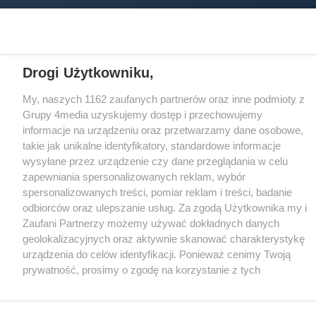
Loaded
:
Unmute
21.82%
Drogi Użytkowniku,
My, naszych 1162 zaufanych partnerów oraz inne podmioty z
Grupy 4media uzyskujemy dostęp i przechowujemy
informacje na urządzeniu oraz przetwarzamy dane osobowe,
takie jak unikalne identyfikatory, standardowe informacje
wysyłane przez urządzenie czy dane przeglądania w celu
zapewniania spersonalizowanych reklam, wybór
spersonalizowanych treści, pomiar reklam i treści, badanie
odbiorców oraz ulepszanie usług. Za zgodą Użytkownika my i
Zaufani Partnerzy możemy używać dokładnych danych
geolokalizacyjnych oraz aktywnie skanować charakterystykę
urządzenia do celów identyfikacji. Ponieważ cenimy Twoją
prywatność, prosimy o zgodę na korzystanie z tych
technologii poprzez kliknięcie „Akceptuję”. Zgoda jest
dobrowolna i zawsze możesz ją zmienić/wycofać klikając