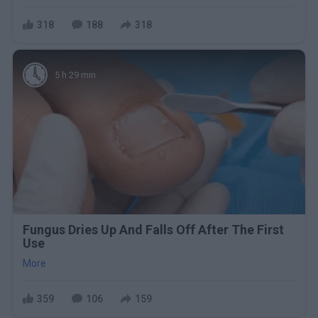
318
188
318
5 h 29 min
Fungus Dries Up And Falls Off After The First
Use
More
359
106
159