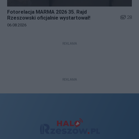
Fotorelacja MARMA 2026 35. Rajd
Liczba zd
28
Rzeszowski oficjalnie wystartował!
Data dodania galerii:
06.08.2026
REKLAMA
REKLAMA