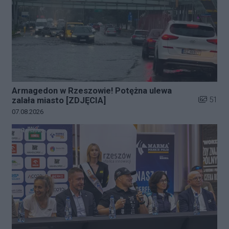
Armagedon w Rzeszowie! Potężna ulewa
Liczba zd
51
zalała miasto [ZDJĘCIA]
Data dodania galerii:
07.08.2026