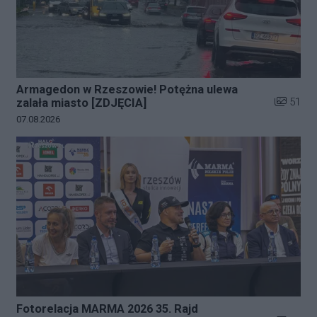
Armagedon w Rzeszowie! Potężna ulewa
Liczba zd
51
zalała miasto [ZDJĘCIA]
Data dodania galerii:
07.08.2026
Fotorelacja MARMA 2026 35. Rajd