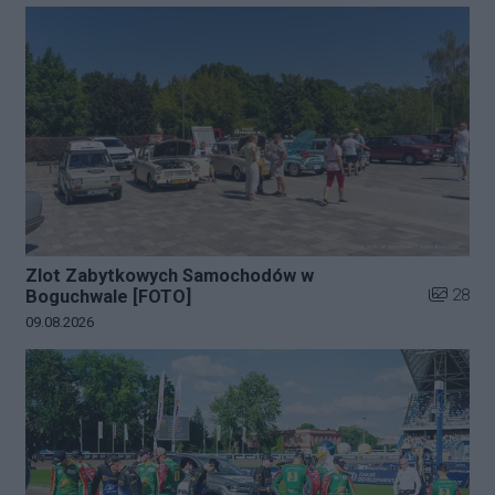
Zlot Zabytkowych Samochodów w
Liczba zd
28
Boguchwale [FOTO]
Data dodania galerii:
09.08.2026