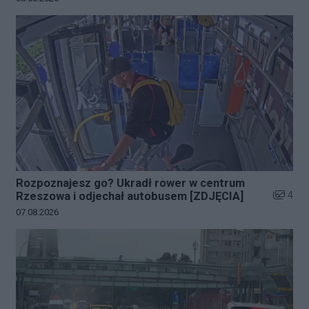
Rozpoznajesz go? Ukradł rower w centrum
Liczba z
4
Rzeszowa i odjechał autobusem [ZDJĘCIA]
Data dodania galerii:
07.08.2026