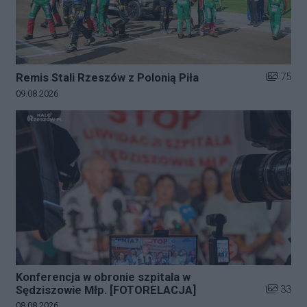
Liczba zd
75
Remis Stali Rzeszów z Polonią Piła
Data dodania galerii:
09.08.2026
Konferencja w obronie szpitala w
Liczba zd
33
Sędziszowie Młp. [FOTORELACJA]
Data dodania galerii:
08.08.2026