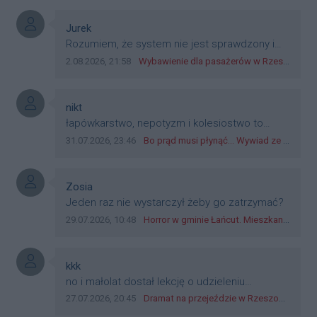
płatniczym w Polsce, a nie jakieś telefony,
plastik czy inne bliki. Zakrawa na
Autor komentarza:
Jurek
dyskryminację.
Treść komentarza:
Rozumiem, że system nie jest sprawdzony i
przetestowany. Wybieram się z mim młodym
Data dodania komentarza:
Źródło komentarza:
2.08.2026, 21:58
Wybawienie dla pasażerów w Rzeszowie? W mieście ruszyły testy nowego rozwiązania
do szkoły, zobaczymy jak to ztm, gmina
boguchwała i inne zajęte w tej całej organizacji
przejazdów dadzą radę. Albo ogarną, jak to
Autor komentarza:
nikt
teraz młode ludzie mówią.
Treść komentarza:
łapówkarstwo, nepotyzm i kolesiostwo to
norma w pge dystrybucja rzeszów, takie ***e
Data dodania komentarza:
Źródło komentarza:
31.07.2026, 23:46
Bo prąd musi płynąć... Wywiad ze Zbigniewem Możdżeniem - Dyrektorem Generalnym Oddziału PGE Dystrybucja w Rzeszowie
jak wozowicz czy rybarczyk lub kutyła
cieleckiz dupo na głowie nadal pracują bo to
zagorzali pisowcy
Autor komentarza:
Zosia
Treść komentarza:
Jeden raz nie wystarczył żeby go zatrzymać?
Data dodania komentarza:
Źródło komentarza:
29.07.2026, 10:48
Horror w gminie Łańcut. Mieszkaniec Rzeszowa terroryzował rodzinę nożem i zaatakował policjantów! [VIDEO]
Autor komentarza:
kkk
Treść komentarza:
no i małolat dostał lekcję o udzieleniu
pierwszeństwa
Data dodania komentarza:
Źródło komentarza:
27.07.2026, 20:45
Dramat na przejeździe w Rzeszowie. 16-latek na hulajnodze wjechał wprost pod szynobus