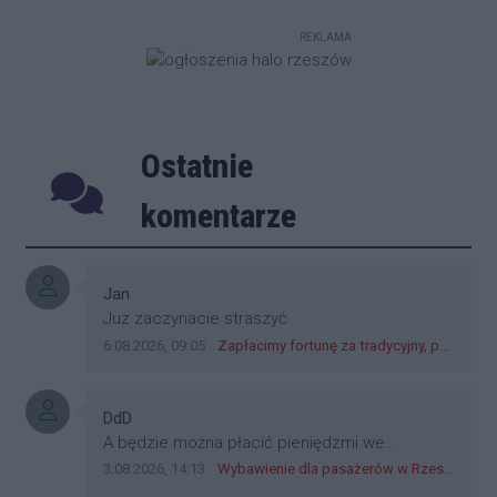
wiceministra sprawiedliwości Marcina
Warchoła. Posłanka Koalicji
REKLAMA
Obywatelskiej musi opublikować
oficjalne przeprosiny na platformie X,
przypiąć je na swoim profilu na dwa
tygodnie oraz wpłacić 10 tysięcy
złotych na rzecz Fundacji
Ostatnie
Podkarpackie Hospicjum dla Dzieci w
Rzeszowie.
Poprzednie
Następ
komentarze
Autor komentarza:
Jan
Treść komentarza:
Juz zaczynacie straszyć
Data dodania komentarza:
Źródło komentarza:
6.08.2026, 09:05
Zapłacimy fortunę za tradycyjny, polski obiad?! Ceny ziemniaków w skupach skoczyły o 265 procent!
Autor komentarza:
DdD
Treść komentarza:
A będzie można płacić pieniędzmi we
wszystkich? Bo banknoty emitowane przez
Data dodania komentarza:
Źródło komentarza:
3.08.2026, 14:13
Wybawienie dla pasażerów w Rzeszowie? W mieście ruszyły testy nowego rozwiązania
Narodowy Bank Polski, są prawnym środkiem