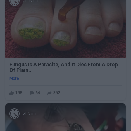
7 h 16 min
Fungus Is A Parasite, And It Dies From A Drop
Of Plain...
More
198
64
352
5 h 3 min