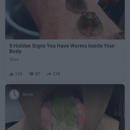
5 Hidden Signs You Have Worms Inside Your
Body
More
359
87
218
38 min