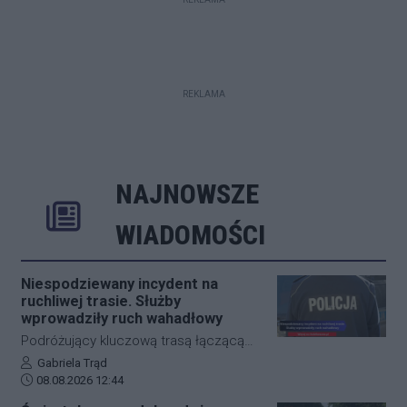
REKLAMA
NAJNOWSZE
Rozwiń
Poprzednie
Następne
Kliknij aby 
K
WIADOMOŚCI
Niespodziewany incydent na
ruchliwej trasie. Służby
wprowadziły ruch wahadłowy
Podróżujący kluczową trasą łączącą
Jasło z Gorlicami muszą uzbroić się w
Autor artykułu:
Gabriela Trąd
Data dodania artykułu:
cierpliwość. Niespodziewane
08.08.2026 12:44
zdarzenie drogowe w miejscowości