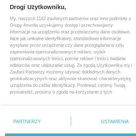
Drogi Użytkowniku,
CMS portalu
przygotowany przez
My, naszych 1162 zaufanych partnerów oraz inne podmioty z
Loaded
:
Unmute
Grupy 4media uzyskujemy dostęp i przechowujemy
70.27%
informacje na urządzeniu oraz przetwarzamy dane osobowe,
takie jak unikalne identyfikatory, standardowe informacje
wysyłane przez urządzenie czy dane przeglądania w celu
zapewniania spersonalizowanych reklam, wybór
spersonalizowanych treści, pomiar reklam i treści, badanie
odbiorców oraz ulepszanie usług. Za zgodą Użytkownika my i
Zaufani Partnerzy możemy używać dokładnych danych
geolokalizacyjnych oraz aktywnie skanować charakterystykę
urządzenia do celów identyfikacji. Ponieważ cenimy Twoją
prywatność, prosimy o zgodę na korzystanie z tych
technologii poprzez kliknięcie „Akceptuję”. Zgoda jest
dobrowolna i zawsze możesz ją zmienić/wycofać klikając
przycisk ustawień prywatności znajdujący się w lewym
dolnym rogu strony
. Niektóre rodzaje przetwarzania
PARTNERZY
USTAWIENIA
danych nie wymagają zgody użytkownika, ale masz prawo
sprzeciwić się takiemu przetwarzaniu. Preferencje będą miały