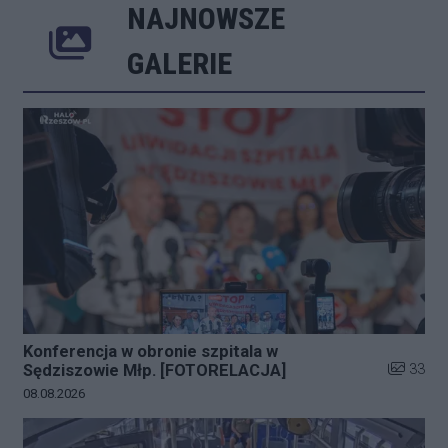
NAJNOWSZE
Poprzednie
Następne
Kliknij 
GALERIE
Konferencja w obronie szpitala w
Liczba zd
33
Sędziszowie Młp. [FOTORELACJA]
Data dodania galerii:
08.08.2026