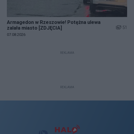
Armagedon w Rzeszowie! Potężna ulewa
Liczba zd
51
zalała miasto [ZDJĘCIA]
Data dodania galerii:
07.08.2026
REKLAMA
REKLAMA