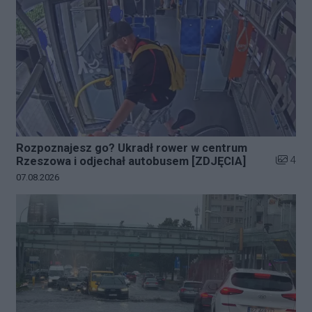
Rozpoznajesz go? Ukradł rower w centrum
Liczba z
4
Rzeszowa i odjechał autobusem [ZDJĘCIA]
Data dodania galerii:
07.08.2026