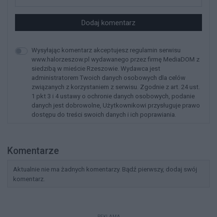
Dodaj komentarz
Wysyłając komentarz akceptujesz regulamin serwisu
www.halorzeszow.pl wydawanego przez firmę MediaDOM z
siedzibą w mieście Rzeszowie. Wydawca jest
administratorem Twoich danych osobowych dla celów
związanych z korzystaniem z serwisu. Zgodnie z art. 24 ust.
1 pkt 3 i 4 ustawy o ochronie danych osobowych, podanie
danych jest dobrowolne, Użytkownikowi przysługuje prawo
dostępu do treści swoich danych i ich poprawiania.
Komentarze
Aktualnie nie ma żadnych komentarzy. Bądź pierwszy, dodaj swój
komentarz.
REKLAMA