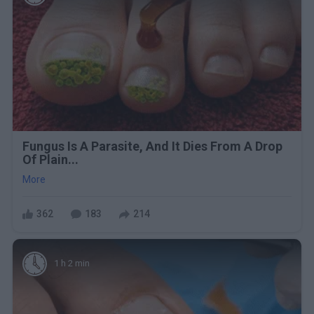
Fungus Is A Parasite, And It Dies From A Drop
Of Plain...
More
362
183
214
1 h 2 min