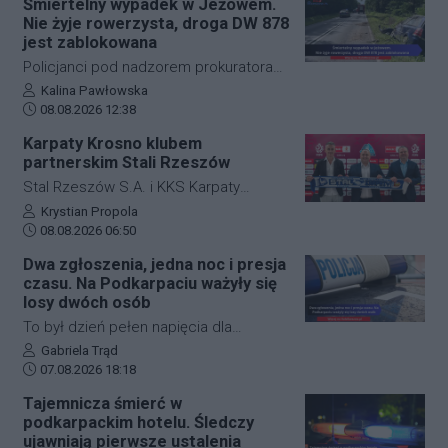
Śmiertelny wypadek w Jeżowem.
Przysieki doprowadziło do utrudnień na
Nie żyje rowerzysta, droga DW 878
drodze krajowej nr 28. Na miejscu
jest zablokowana
natychmiast pojawiła się policja, która
Policjanci pod nadzorem prokuratora
wprowadziła zmianę w organizacji
ustalają szczegółowe okoliczności
Autor artykułu:
Kalina Pawłowska
ruchu, by zabezpieczyć teren i uniknąć
Data dodania artykułu:
tragicznego wypadku, do którego
08.08.2026 12:38
kolejnych niebezpiecznych sytuacji.
doszło dzisiaj rano w miejscowości
Karpaty Krosno klubem
Jeżowe w powiecie niżańskim. W
partnerskim Stali Rzeszów
wyniku zderzenia samochodu
Stal Rzeszów S.A. i KKS Karpaty
osobowego z rowerzystą, śmierć na
Krosno rozpoczęły oficjalną
Autor artykułu:
Krystian Propola
miejscu poniósł kierujący jednośladem.
Data dodania artykułu:
współpracę. Kluby podpisały
08.08.2026 06:50
Droga wojewódzka nr 878 jest
długoterminową umowę partnerską,
Dwa zgłoszenia, jedna noc i presja
całkowicie zablokowana.
która ma obejmować m.in. wymianę
czasu. Na Podkarpaciu ważyły się
doświadczeń, rozwój szkolenia
losy dwóch osób
młodzieży oraz obserwację i
To był dzień pełen napięcia dla
pozyskiwanie utalentowanych
funkcjonariuszy z powiatu niżańskiego.
Autor artykułu:
Gabriela Trąd
zawodników z regionu.
Data dodania artykułu:
W ciągu zaledwie kilkunastu godzin
07.08.2026 18:18
służby ratunkowe musiały
Tajemnicza śmierć w
przeprowadzić dwie niezależne,
podkarpackim hotelu. Śledczy
intensywne akcje poszukiwawcze. W
ujawniają pierwsze ustalenia