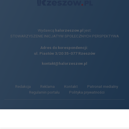
Wydawcą
halorzeszow.pl
jest:
STOWARZYSZENIE INICJATYW SPOŁECZNYCH PERSPEKTYWA
Adres do korespondencji:
ul. Piastów 3/20
35-077 Rzeszów
kontakt@halorzeszow.pl
Redakcja
Reklama
Kontakt
Patronat medialny
Regulamin portalu
Polityka prywatności
Facebook.com
X.com
Instagram.com
Tiktok.com
Youtube.com