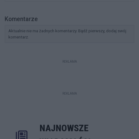
Komentarze
Aktualnie nie ma żadnych komentarzy. Bądź pierwszy, dodaj swój
komentarz.
REKLAMA
REKLAMA
NAJNOWSZE
Rozwiń
Poprzednie
Następne
Kliknij aby 
K