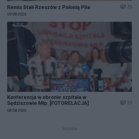
Liczba zd
75
Remis Stali Rzeszów z Polonią Piła
Data dodania galerii:
09.08.2026
Konferencja w obronie szpitala w
Liczba zd
33
Sędziszowie Młp. [FOTORELACJA]
Data dodania galerii:
08.08.2026
REKLAMA