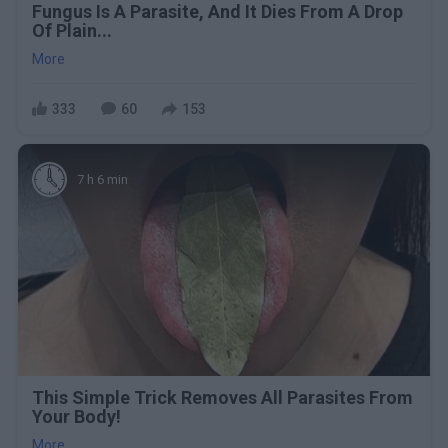
Fungus Is A Parasite, And It Dies From A Drop
Of Plain...
More
333
60
153
7 h 6 min
This Simple Trick Removes All Parasites From
Your Body!
More