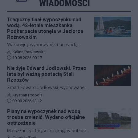
WIADOMOŚCI
Tragiczny finał wypoczynku nad
wodą. 42-letnia mieszkanka
Podkarpacia utonęła w Jeziorze
Rożnowskim
Wakacyjny wypoczynek nad wodą
zakończył się niewyobrażalną tragedią.
Autor artykułu:
Kalina Pawłowska
Data dodania artykułu:
W niedzielne popołudnie w
10.08.2026 00:17
miejscowości Tabaszowa z
Nie żyje Edward Jodłowski. Przez
pędzącego skutera wodnego wypadła
lata był ważną postacią Stali
do Jeziora Rożnowskiego 42-letnia
Rzeszów
kobieta. Po trzech godzinach
Zmarł Edward Jodłowski, wychowanek
intensywnej akcji poszukiwawczej
Stali Rzeszów i wieloletni zawodnik
Autor artykułu:
Krystian Propola
nurkowie odnaleźli jej ciało na
Data dodania artykułu:
Biało-Niebieskich. Popularny "Jodła"
09.08.2026 23:12
głębokości około 10 metrów. Jak
przez większość swojej piłkarskiej
Plany na wypoczynek nad wodą
wstępnie ustalono, kobieta nie miała na
kariery był związany z klubem z ul.
trzeba zmienić. Wydano oficjalne
sobie kamizelki ratunkowej.
Hetmańskiej. W barwach Stali
ostrzeżenie
występował od najmłodszych kategorii
Mieszkańcy i turyści szukający ochłody
wiekowych aż po drużynę seniorów.
w Rzeszowie muszą zweryfikować
Autor artykułu:
Gabriela Trąd