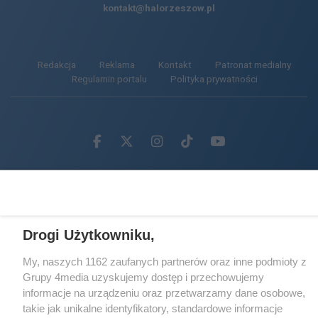
kontakt@halorzeszow.pl
Redakcja
Reklama
Kontakt
Patronat medialny
Regulamin portalu
Polityka prywatności
Facebook.com
X.com
Instagram.com
Tiktok.com
Youtube.com
CMS portalu
przygotowany przez
Loaded
:
Unmute
20.02%
Drogi Użytkowniku,
My, naszych 1162 zaufanych partnerów oraz inne podmioty z
Grupy 4media uzyskujemy dostęp i przechowujemy
informacje na urządzeniu oraz przetwarzamy dane osobowe,
takie jak unikalne identyfikatory, standardowe informacje