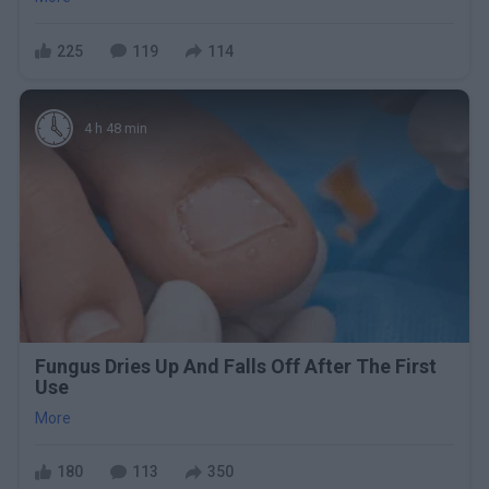
225
119
114
4 h 48 min
Fungus Dries Up And Falls Off After The First
Use
More
180
113
350