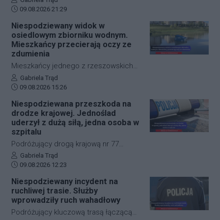
Data dodania artykułu:
swoje weekendowe plany. Jedno z
09.08.2026 21:29
najpopularniejszych miejsc
Niespodziewany widok w
wypoczynku nad wodą zostało nagle
osiedlowym zbiorniku wodnym.
zamknięte dla odwiedzających. O
Mieszkańcy przecierają oczy ze
zakazie kąpieli zdecydowały wyniki
zdumienia
badań sanepidu, które jednoznacznie
Mieszkańcy jednego z rzeszowskich
wykazały zagrożenie dla zdrowia.
osiedli przecierali oczy ze zdumienia,
Autor artykułu:
Gabriela Trąd
Data dodania artykułu:
gdy zobaczyli, co znalazło się w
09.08.2026 15:26
lokalnym zbiorniku wodnym. Przenośna
Niespodziewana przeszkoda na
toaleta, która dotychczas służyła
drodze krajowej. Jednoślad
odwiedzającym teren rekreacyjny,
uderzył z dużą siłą, jedna osoba w
wylądowała na środku akwenu.
szpitalu
Zdarzenie wywołało falę oburzenia
Podróżujący drogą krajową nr 77
wśród lokalnej społeczności oraz
muszą liczyć się z nagłymi
Autor artykułu:
Gabriela Trąd
sprowokowało dyskusję na temat
Data dodania artykułu:
utrudnieniami. W okolicach
09.08.2026 12:23
bezmyślnego wandalizmu w
miejscowości Jelna doszło do
Niespodziewany incydent na
przestrzeni miejskiej.
niebezpiecznego zdarzenia z udziałem
ruchliwej trasie. Służby
motocyklisty oraz leśnej zwierzyny. Na
wprowadziły ruch wahadłowy
miejsce natychmiast skierowano
Podróżujący kluczową trasą łączącą
służby ratunkowe, a poszkodowany