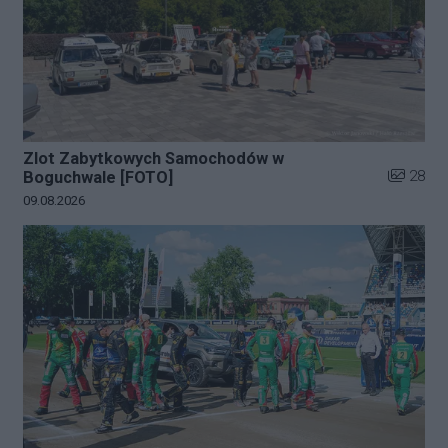
Zlot Zabytkowych Samochodów w
Liczba zd
28
Boguchwale [FOTO]
Data dodania galerii:
09.08.2026