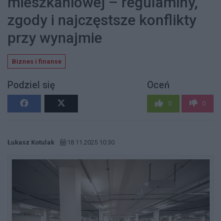
mieszkaniowej – regulaminy,
zgody i najczęstsze konflikty
przy wynajmie
Biznes i finanse
Podziel się
Oceń
0
0
Łukasz Kotulak
18.11.2025 10:30