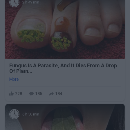
2 h 49 min
Fungus Is A Parasite, And It Dies From A Drop
Of Plain...
More
228
185
184
6 h 50 min