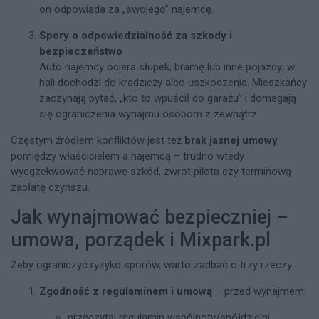
on odpowiada za „swojego” najemcę.
Spory o odpowiedzialność za szkody i
bezpieczeństwo
Auto najemcy ociera słupek, bramę lub inne pojazdy; w
hali dochodzi do kradzieży albo uszkodzenia. Mieszkańcy
zaczynają pytać, „kto to wpuścił do garażu” i domagają
się ograniczenia wynajmu osobom z zewnątrz.
Częstym źródłem konfliktów jest też
brak jasnej umowy
pomiędzy właścicielem a najemcą – trudno wtedy
wyegzekwować naprawę szkód, zwrot pilota czy terminową
zapłatę czynszu.
Jak wynajmować bezpieczniej –
umowa, porządek i Mixpark.pl
Żeby ograniczyć ryzyko sporów, warto zadbać o trzy rzeczy:
Zgodność z regulaminem i umową
– przed wynajmem:
przeczytaj regulamin wspólnoty/spółdzielni,