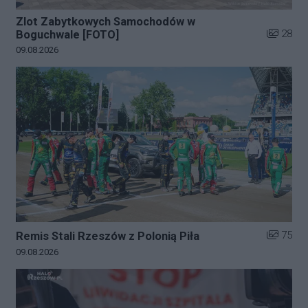
Zlot Zabytkowych Samochodów w
Liczba zd
28
Boguchwale [FOTO]
Data dodania galerii:
09.08.2026
Liczba zd
75
Remis Stali Rzeszów z Polonią Piła
Data dodania galerii:
09.08.2026