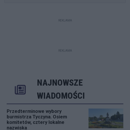
REKLAMA
REKLAMA
NAJNOWSZE
Rozwiń
Poprzednie
Następne
Kliknij aby 
K
WIADOMOŚCI
Przedterminowe wybory
burmistrza Tyczyna. Osiem
komitetów, cztery lokalne
nazwiska