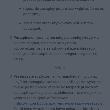
napisz do zarządcy, jeżeli masz wątpliwości co do
podnajmu,
zgłoś dane auta i użytkownika, jeśli jest taki
obowiązek.
Porządna umowa najmu miejsca postojowego
– z
opisem miejsca, zasadami korzystania,
odpowiedzialnością za szkody, zakazem dalszego
podnajmu i obowiązkiem przestrzegania regulaminu
garażu.
Reklama
Przejrzyste rozliczenia i komunikacja
– tu coraz
częściej pomagają nowoczesne aplikacje do wynajmu
miejsc postojowych. W serwisie
Mixpark.pl
możesz
uporządkować ogłoszenia, płatności i rezerwacje – np.
wynajmując miejsce w Rzeszowie
(
https://mixpark.pl/garaz-miejsce-parkingowe-rzeszow
).
Dzięki temu w razie sporu łatwo pokażesz, kto i kiedy