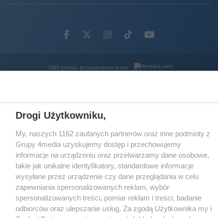
Facebook.com
X.com
Instagram.com
Tiktok.com
Youtube.com
CMS portalu
przygotowany przez
Loaded
:
Unmute
27.51%
Drogi Użytkowniku,
My, naszych 1162 zaufanych partnerów oraz inne podmioty z
Grupy 4media uzyskujemy dostęp i przechowujemy
informacje na urządzeniu oraz przetwarzamy dane osobowe,
takie jak unikalne identyfikatory, standardowe informacje
wysyłane przez urządzenie czy dane przeglądania w celu
zapewniania spersonalizowanych reklam, wybór
spersonalizowanych treści, pomiar reklam i treści, badanie
odbiorców oraz ulepszanie usług. Za zgodą Użytkownika my i