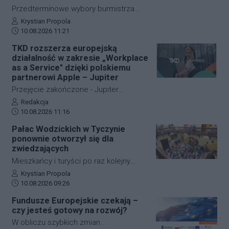
Przedterminowe wybory burmistrza
Tyczyna odbędą się 13 września. Do
Autor artykułu:
Krystian Propola
Data dodania artykułu:
Komisarza Wyborczego w Rzeszowie
10.08.2026 11:21
wpłynęły zawiadomienia o utworzeniu
TKD rozszerza europejską
ośmiu komitetów, które zamierzają
działalność w zakresie „Workplace
uczestniczyć w wyborach. Cztery z
as a Service" dzięki polskiemu
nich to komitety partii politycznych,
partnerowi Apple – Jupiter
kolejne cztery powstały wokół
Przejęcie zakończone - Jupiter
lokalnych samorządowców i osób
kontynuuje działalność z
Autor artykułu:
Redakcja
związanych z gminą. Termin
Data dodania artykułu:
dotychczasowym zarządem,
10.08.2026 11:16
głosowania potwierdza Krajowe Biuro
zespołem, lokalizacją i marką.
Pałac Wodzickich w Tyczynie
Wyborcze.
ponownie otworzył się dla
zwiedzających
Mieszkańcy i turyści po raz kolejny
mogli zajrzeć do wnętrz Pałacu
Autor artykułu:
Krystian Propola
Data dodania artykułu:
Wodzickich w Tyczynie. W niedzielę, 9
10.08.2026 09:26
sierpnia, Powiat Rzeszowski
Fundusze Europejskie czekają –
zorganizował wakacyjne zwiedzanie
czy jesteś gotowy na rozwój?
zabytkowej rezydencji, która od ponad
W obliczu szybkich zmian
80 lat związana jest ze sferą lokalnej