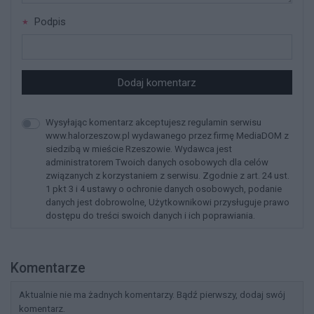
Podpis
Dodaj komentarz
Wysyłając komentarz akceptujesz regulamin serwisu
www.halorzeszow.pl wydawanego przez firmę MediaDOM z
siedzibą w mieście Rzeszowie. Wydawca jest
administratorem Twoich danych osobowych dla celów
związanych z korzystaniem z serwisu. Zgodnie z art. 24 ust.
1 pkt 3 i 4 ustawy o ochronie danych osobowych, podanie
danych jest dobrowolne, Użytkownikowi przysługuje prawo
dostępu do treści swoich danych i ich poprawiania.
Komentarze
Aktualnie nie ma żadnych komentarzy. Bądź pierwszy, dodaj swój
komentarz.