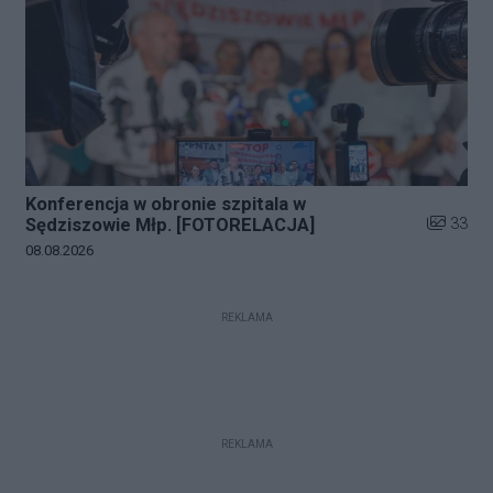
Konferencja w obronie szpitala w
Liczba zd
33
Sędziszowie Młp. [FOTORELACJA]
Data dodania galerii:
08.08.2026
REKLAMA
REKLAMA