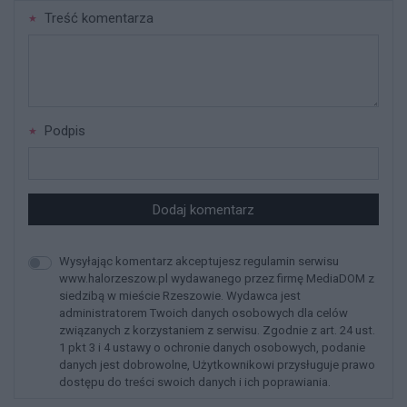
Treść komentarza
Podpis
Dodaj komentarz
Wysyłając komentarz akceptujesz regulamin serwisu
www.halorzeszow.pl wydawanego przez firmę MediaDOM z
siedzibą w mieście Rzeszowie. Wydawca jest
administratorem Twoich danych osobowych dla celów
związanych z korzystaniem z serwisu. Zgodnie z art. 24 ust.
1 pkt 3 i 4 ustawy o ochronie danych osobowych, podanie
danych jest dobrowolne, Użytkownikowi przysługuje prawo
dostępu do treści swoich danych i ich poprawiania.