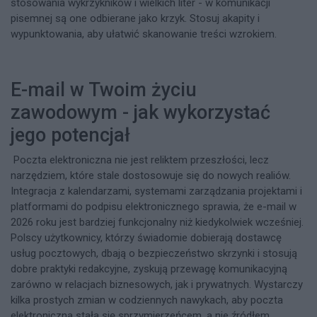
stosowania wykrzykników i wielkich liter - w komunikacji
pisemnej są one odbierane jako krzyk. Stosuj akapity i
wypunktowania, aby ułatwić skanowanie treści wzrokiem.
E-mail w Twoim życiu
zawodowym - jak wykorzystać
jego potencjał
Poczta elektroniczna nie jest reliktem przeszłości, lecz
narzędziem, które stale dostosowuje się do nowych realiów.
Integracja z kalendarzami, systemami zarządzania projektami i
platformami do podpisu elektronicznego sprawia, że e-mail w
2026 roku jest bardziej funkcjonalny niż kiedykolwiek wcześniej.
Polscy użytkownicy, którzy świadomie dobierają dostawcę
usług pocztowych, dbają o bezpieczeństwo skrzynki i stosują
dobre praktyki redakcyjne, zyskują przewagę komunikacyjną
zarówno w relacjach biznesowych, jak i prywatnych. Wystarczy
kilka prostych zmian w codziennych nawykach, aby poczta
elektroniczna stała się sprzymierzeńcem, a nie źródłem