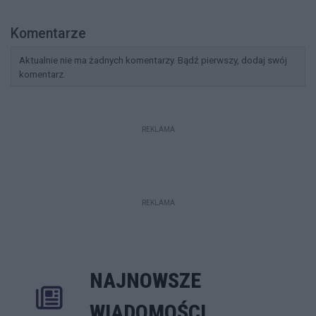
Komentarze
Aktualnie nie ma żadnych komentarzy. Bądź pierwszy, dodaj swój
komentarz.
REKLAMA
REKLAMA
NAJNOWSZE
Rozwiń
Poprzednie
Następne
Kliknij aby 
K
WIADOMOŚCI