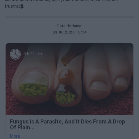
frustracji.
Data dodania:
03.06.2026 10:14
3 h 22 min
Fungus Is A Parasite, And It Dies From A Drop
Of Plain...
More