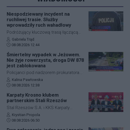
Niespodziewany incydent na
ruchliwej trasie. Służby
wprowadziły ruch wahadłowy
Podróżujący kluczową trasą łączącą
Jasło z Gorlicami muszą uzbroić się w
Autor artykułu:
Gabriela Trąd
Data dodania artykułu:
cierpliwość. Niespodziewane
08.08.2026 12:44
zdarzenie drogowe w miejscowości
Śmiertelny wypadek w Jeżowem.
Przysieki doprowadziło do utrudnień na
Nie żyje rowerzysta, droga DW 878
drodze krajowej nr 28. Na miejscu
jest zablokowana
natychmiast pojawiła się policja, która
Policjanci pod nadzorem prokuratora
wprowadziła zmianę w organizacji
ustalają szczegółowe okoliczności
Autor artykułu:
Kalina Pawłowska
ruchu, by zabezpieczyć teren i uniknąć
Data dodania artykułu:
tragicznego wypadku, do którego
08.08.2026 12:38
kolejnych niebezpiecznych sytuacji.
doszło dzisiaj rano w miejscowości
Karpaty Krosno klubem
Jeżowe w powiecie niżańskim. W
partnerskim Stali Rzeszów
wyniku zderzenia samochodu
Stal Rzeszów S.A. i KKS Karpaty
osobowego z rowerzystą, śmierć na
Krosno rozpoczęły oficjalną
Autor artykułu:
Krystian Propola
miejscu poniósł kierujący jednośladem.
Data dodania artykułu:
współpracę. Kluby podpisały
08.08.2026 06:50
Droga wojewódzka nr 878 jest
długoterminową umowę partnerską,