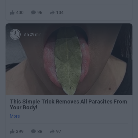
400
96
104
3 h 29 min
This Simple Trick Removes All Parasites From
Your Body!
More
399
88
97