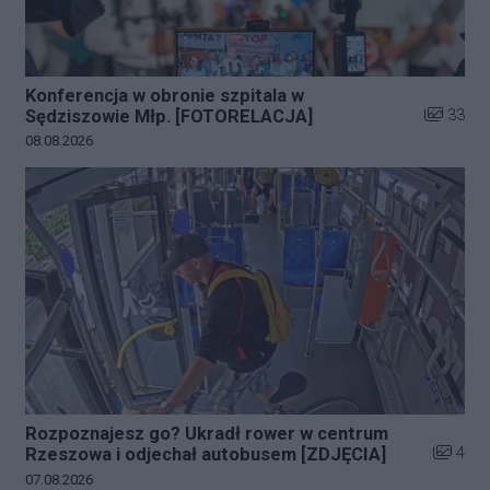
Konferencja w obronie szpitala w
Liczba zd
33
Sędziszowie Młp. [FOTORELACJA]
Data dodania galerii:
08.08.2026
Rozpoznajesz go? Ukradł rower w centrum
Liczba z
4
Rzeszowa i odjechał autobusem [ZDJĘCIA]
Data dodania galerii:
07.08.2026