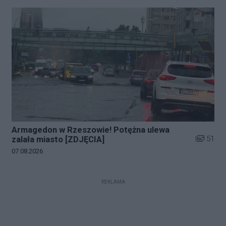
Armagedon w Rzeszowie! Potężna ulewa
Liczba zd
51
zalała miasto [ZDJĘCIA]
Data dodania galerii:
07.08.2026
REKLAMA