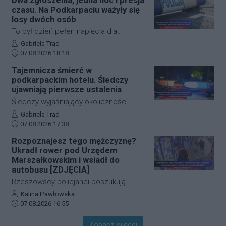
Dwa zgłoszenia, jedna noc i presja
całkowicie zablokowana.
która ma obejmować m.in. wymianę
czasu. Na Podkarpaciu ważyły się
doświadczeń, rozwój szkolenia
losy dwóch osób
młodzieży oraz obserwację i
To był dzień pełen napięcia dla
pozyskiwanie utalentowanych
funkcjonariuszy z powiatu niżańskiego.
Autor artykułu:
Gabriela Trąd
zawodników z regionu.
Data dodania artykułu:
W ciągu zaledwie kilkunastu godzin
07.08.2026 18:18
służby ratunkowe musiały
Tajemnicza śmierć w
przeprowadzić dwie niezależne,
podkarpackim hotelu. Śledczy
intensywne akcje poszukiwawcze. W
ujawniają pierwsze ustalenia
obu przypadkach chodziło o ludzkie
Śledczy wyjaśniający okoliczności
życie, a kluczową rolę odegrał czas.
tragicznego zdarzenia na terenie
Autor artykułu:
Gabriela Trąd
Dzięki błyskawicznej mobilizacji policji,
Data dodania artykułu:
jednego z sanockich hoteli dysponują
07.08.2026 17:38
strażaków oraz wykorzystaniu
już pierwszymi wnioskami medyków
Rozpoznajesz tego mężczyznę?
nowoczesnej technologii, obie historie
sądowych. Z przeprowadzonej sekcji
Ukradł rower pod Urzędem
zakończyły się szczęśliwie.
zwłok 37-letniego mężczyzny wynika,
Marszałkowskim i wsiadł do
że na tym etapie postępowania nic nie
autobusu [ZDJĘCIA]
wskazuje na udział osób trzecich.
Rzeszowscy policjanci poszukują
sprawcy kradzieży roweru marki Kross
Autor artykułu:
Kalina Pawłowska
Data dodania artykułu:
o wartości około 1500 złotych. Do
07.08.2026 16:55
zdarzenia doszło w ścisłym centrum
Zobacz więcej