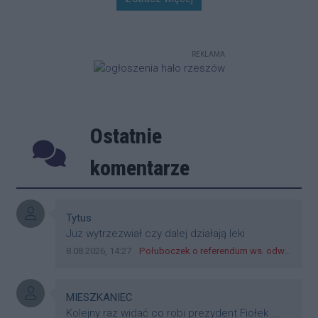
miasta – pod Urzędem
Marszałkowskim przy al. Cieplińskiego.
Złodziej ze skradzionym jednośladem
wsiadł do autobusu MPK linii 28. Jego
REKLAMA
wizerunek zarejestrowały kamery
monitoringu, a policja apeluje o pomoc
w identyfikacji mężczyzny.
Ostatnie
Poprzednie
Następ
komentarze
Autor komentarza:
Tytus
Treść komentarza:
Juz wytrzezwiał czy dalej działają leki
Data dodania komentarza:
Źródło komentarza:
8.08.2026, 14:27
Połuboczek o referendum ws. odwołania Fijołka: Jak nie będzie zgody Rady, to będzie trzeba zbierać podpisy
Autor komentarza:
MIESZKANIEC
Treść komentarza:
Kolejny raz widać co robi prezydent Fiołek .