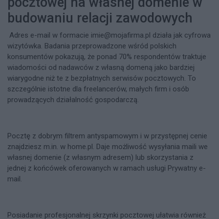
pocztowej na własnej domenie w
budowaniu relacji zawodowych
Adres e-mail w formacie
imie@mojafirma.pl
działa jak cyfrowa
wizytówka. Badania przeprowadzone wśród polskich
konsumentów pokazują, że ponad 70% respondentów traktuje
wiadomości od nadawców z własną domeną jako bardziej
wiarygodne niż te z bezpłatnych serwisów pocztowych. To
szczególnie istotne dla freelancerów, małych firm i osób
prowadzących działalność gospodarczą.
Pocztę z dobrym filtrem antyspamowym i w przystępnej cenie
znajdziesz m.in. w home.pl. Daje możliwość wysyłania maili we
własnej domenie (z własnym adresem) lub skorzystania z
jednej z końcówek oferowanych w ramach usługi Prywatny e-
mail.
Posiadanie profesjonalnej skrzynki pocztowej ułatwia również