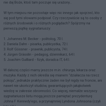
nie daj Boże, ktoś tam poczuje się urażony...
W tym miejscu nie pozostaje więc nic innego jak spojrzeć, kto
się pod tymi słowami podpisał. Czy rzeczywiście są to osoby z
różnych środowisk i o różnych poglądach? Spójrzmy na
pierwszą piątkę sygnatariuszy:
1. Johannes M. Becker - politolog, 70 l.
2. Daniela Dahn - pisarka, publicystka, 72 l.
3. Rolf Gössner - prawnik, publicysta, 74 l.
4. Jürgen Grässlin - pedagog, dziennikarz, 64 l.
5. Joachim Guilliard - fizyk, doradca IT, 64 l.
W dalszej części mamy jeszcze m.in. chirurga, lekarza oraz
muzyka. Każdy z nich określa się mianem "działacza na rzecz
pokoju", jednakże praktycznie żaden nie był nigdy na froncie, ani
nawet nie ukończył studiów, gwarantujących jakąkolwiek
wiedzę w zakresie obronności. Co więcej, niemalże wszyscy
sygnatariusze listu mogą jeszcze pamiętać prezydenturę
Johna F. Kennedy'ego, a przynajmniej Lyndona Johnsona (czyli