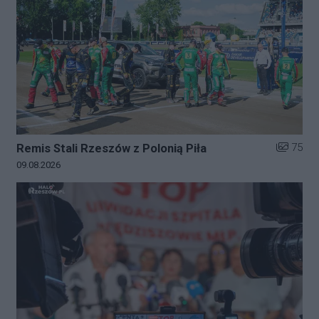
Liczba zd
75
Remis Stali Rzeszów z Polonią Piła
Data dodania galerii:
09.08.2026