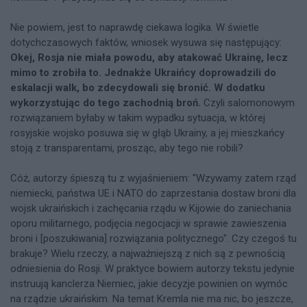
Nie powiem, jest to naprawdę ciekawa logika. W świetle
dotychczasowych faktów, wniosek wysuwa się następujący:
Okej, Rosja nie miała powodu, aby atakować Ukrainę, lecz
mimo to zrobiła to. Jednakże Ukraińcy doprowadzili do
eskalacji walk, bo zdecydowali się bronić. W dodatku
wykorzystując do tego zachodnią broń.
Czyli salomonowym
rozwiązaniem byłaby w takim wypadku sytuacja, w której
rosyjskie wojsko posuwa się w głąb Ukrainy, a jej mieszkańcy
stoją z transparentami, prosząc, aby tego nie robili?
Cóż, autorzy śpieszą tu z wyjaśnieniem: "Wzywamy zatem rząd
niemiecki, państwa UE i NATO do zaprzestania dostaw broni dla
wojsk ukraińskich i zachęcania rządu w Kijowie do zaniechania
oporu militarnego, podjęcia negocjacji w sprawie zawieszenia
broni i [poszukiwania] rozwiązania politycznego". Czy czegoś tu
brakuje? Wielu rzeczy, a najważniejszą z nich są z pewnością
odniesienia do Rosji. W praktyce bowiem autorzy tekstu jedynie
instruują kanclerza Niemiec, jakie decyzje powinien on wymóc
na rządzie ukraińskim. Na temat Kremla nie ma nic, bo jeszcze,