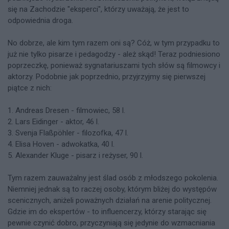
się na Zachodzie "eksperci", którzy uważają, że jest to
odpowiednia droga.
No dobrze, ale kim tym razem oni są? Cóż, w tym przypadku to
już nie tylko pisarze i pedagodzy - ależ skąd! Teraz podniesiono
poprzeczkę, ponieważ sygnatariuszami tych słów są filmowcy i
aktorzy. Podobnie jak poprzednio, przyjrzyjmy się pierwszej
piątce z nich:
1. Andreas Dresen - filmowiec, 58 l.
2. Lars Eidinger - aktor, 46 l.
3. Svenja Flaßpöhler - filozofka, 47 l.
4. Elisa Hoven - adwokatka, 40 l.
5. Alexander Kluge - pisarz i reżyser, 90 l.
Tym razem zauważalny jest ślad osób z młodszego pokolenia.
Niemniej jednak są to raczej osoby, którym bliżej do występów
scenicznych, aniżeli poważnych działań na arenie politycznej.
Gdzie im do ekspertów - to influencerzy, którzy starając się
pewnie czynić dobro, przyczyniają się jedynie do wzmacniania