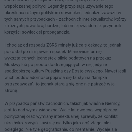
współczesnej polityki. Legendy przypisują używanie tego
określenia różnym politykom sowieckim, jednakże zawsze w
tych samych przypadkach - zachodnich intelektualistów, którzy
z różnych powodów, bardziej lub mniej świadomie, przynosili
korzyści sowieckiej propagandzie.
I chociaż od rozpadu ZSRS minęły już całe dekady, to jednak
pozostał po nim pewien spadek. Mianowicie armię
wykształconych jednostek, silnie podatnych na przekaz
Moskwy lub po prostu dostrzegających w niej jedynie
spadkobiercę kultury Puszkina czy Dostojewskiego. Nawet jeśli
w ich podświadomości pojawia się ta słynna "lampka
ostrzegawcza", to jednak starają się one nie patrzeć w jej
stronę.
W przypadku państw zachodnich, takich jak właśnie Niemcy,
jest to nad wyraz widoczne. Wiele lat owocnej współpracy
politycznej oraz wymiany intelektualnej sprawiły, że konflikt
ukraińsko-rosyjski jawi się nie tylko jako coś złego, ale i
odległego. Nie tyle geograficznie, co mentalnie. Wydaje się