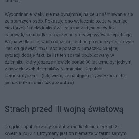
lata 60.).
Wypominanie wieku nie ma bynajmniej na celu naśmiewanie się
ze starszych osób. Pokazuje ono wyłącznie to, że w pamięci
niektórych "intelektualistów", żelazna kurtyna nigdy tak
naprawdę nie upadła, a ówczesne sfery wpływów dalej istnieją.
Wojna w Ukrainie, w ich odczuciu, jest po prostu czymś, z czym
"ten drugi świat" musi sobie poradzić. Smaczku całej tej
sytuacji dodaje fakt, że list ten został opublikowany w
dzienniku, który jeszcze niewiele ponad 30 lat temu był jednym
z największych dzienników Niemieckiej Republiki
Demokratycznej... (tak, wiem, że nastąpiła prywatyzacja etc.,
jednak nutka ironii i tak pozostaje).
Strach przed III wojną światową
Drugi list opublikowany został w mediach niemieckich 29
kwietnia 2022 r. Utrzymany jest on niemalże w takim samym