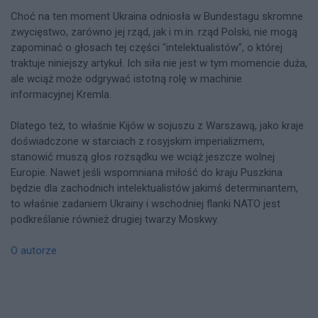
Choć na ten moment Ukraina odniosła w Bundestagu skromne
zwycięstwo, zarówno jej rząd, jak i m.in. rząd Polski, nie mogą
zapominać o głosach tej części "intelektualistów", o której
traktuje niniejszy artykuł. Ich siła nie jest w tym momencie duża,
ale wciąż może odgrywać istotną rolę w machinie
informacyjnej Kremla.
Dlatego też, to właśnie Kijów w sojuszu z Warszawą, jako kraje
doświadczone w starciach z rosyjskim imperializmem,
stanowić muszą głos rozsądku we wciąż jeszcze wolnej
Europie. Nawet jeśli wspomniana miłość do kraju Puszkina
będzie dla zachodnich intelektualistów jakimś determinantem,
to właśnie zadaniem Ukrainy i wschodniej flanki NATO jest
podkreślanie również drugiej twarzy Moskwy.
O autorze