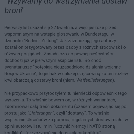
"
Wzywamy do wstrzymania dostaw
broni
"
Pierwszy list ukazał się 22 kwietnia, a więc jeszcze przed
wspomnianym na wstępie głosowaniu w Bundestagu, w
dzienniku "Berliner Zeitung". Jak zaznaczają jego autorzy,
został on przygotowany przez osoby z różnych środowisk i o
różnych poglądach. Zasadniczo do pewnej nieścisłości
dochodzi już w pierwszym akapicie listu. Bo choć
sygnatariusze "potępiają nieuzasadnione działania wojenne
Rosji w Ukrainie", to jednak w dalszej części winą za ten rozlew
krwi obarczają dostawy broni (niem.
Waffenlieferungen
).
Nie przypadkowo przytoczyłem tu niemiecki odpowiednik tego
wyrażenia. To właśnie bowiem on, w różnych wariantach,
zdominował całą treść dokumentu (czasem pojawiając się po
prostu jako "
Lieferungen
", czyli "dostawy". To właśnie
wspieranie Ukraińców za pomocą regularnych dostaw miało, w
opinii autorów listu, m.in. "uczynić Niemcy i NATO stroną
konfliktu" i "przyczyniać się do eskalacji konfliktu".