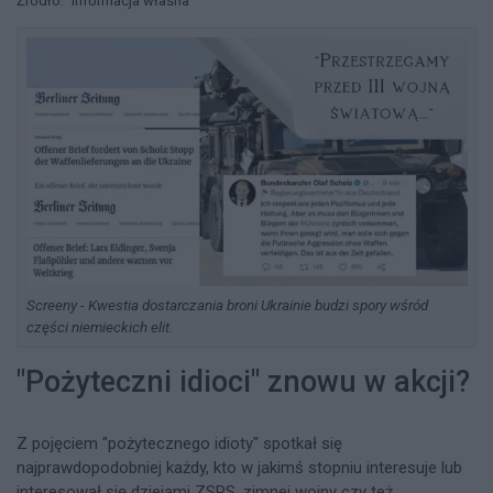
Źródło:
Informacja własna
Screeny - Kwestia dostarczania broni Ukrainie budzi spory wśród
części niemieckich elit.
"Pożyteczni idioci" znowu w akcji?
Z pojęciem "pożytecznego idioty" spotkał się
najprawdopodobniej każdy, kto w jakimś stopniu interesuje lub
interesował się dziejami ZSRS, zimnej wojny czy też