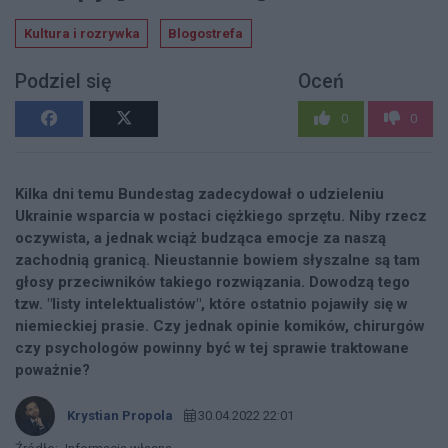
Kultura i rozrywka
Blogostrefa
Podziel się
Oceń
0
0
Kilka dni temu Bundestag zadecydował o udzieleniu
Ukrainie wsparcia w postaci ciężkiego sprzętu. Niby rzecz
oczywista, a jednak wciąż budząca emocje za naszą
zachodnią granicą. Nieustannie bowiem słyszalne są tam
głosy przeciwników takiego rozwiązania. Dowodzą tego
tzw. "listy intelektualistów", które ostatnio pojawiły się w
niemieckiej prasie. Czy jednak opinie komików, chirurgów
czy psychologów powinny być w tej sprawie traktowane
poważnie?
Krystian Propola
30.04.2022 22:01