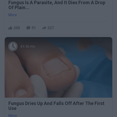
Fungus Is A Parasite, And It Dies From A Drop
Of Plain...
More
200
91
327
4 h 56 min
Fungus Dries Up And Falls Off After The First
Use
More