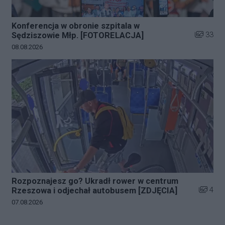
Konferencja w obronie szpitala w
Liczba zd
33
Sędziszowie Młp. [FOTORELACJA]
Data dodania galerii:
08.08.2026
Rozpoznajesz go? Ukradł rower w centrum
Liczba z
4
Rzeszowa i odjechał autobusem [ZDJĘCIA]
Data dodania galerii:
07.08.2026