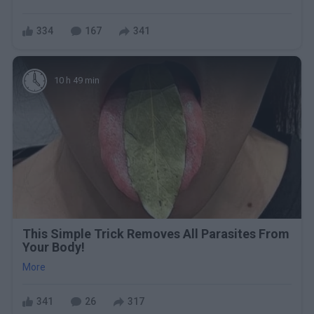
334
167
341
10 h 49 min
This Simple Trick Removes All Parasites From
Your Body!
More
341
26
317