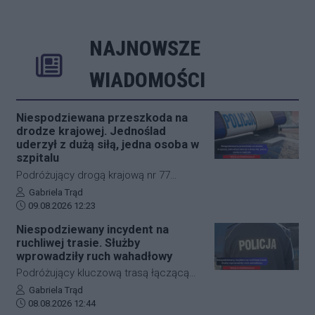
NAJNOWSZE
Rozwiń
Poprzednie
Następne
Kliknij aby 
K
WIADOMOŚCI
Niespodziewana przeszkoda na
drodze krajowej. Jednoślad
uderzył z dużą siłą, jedna osoba w
szpitalu
Podróżujący drogą krajową nr 77
muszą liczyć się z nagłymi
Autor artykułu:
Gabriela Trąd
Data dodania artykułu:
utrudnieniami. W okolicach
09.08.2026 12:23
miejscowości Jelna doszło do
Niespodziewany incydent na
niebezpiecznego zdarzenia z udziałem
ruchliwej trasie. Służby
motocyklisty oraz leśnej zwierzyny. Na
wprowadziły ruch wahadłowy
miejsce natychmiast skierowano
Podróżujący kluczową trasą łączącą
służby ratunkowe, a poszkodowany
Jasło z Gorlicami muszą uzbroić się w
Autor artykułu:
Gabriela Trąd
kierowca jednośladu trafił pod opiekę
Data dodania artykułu:
cierpliwość. Niespodziewane
08.08.2026 12:44
lekarzy. Na kluczowym odcinku trasy