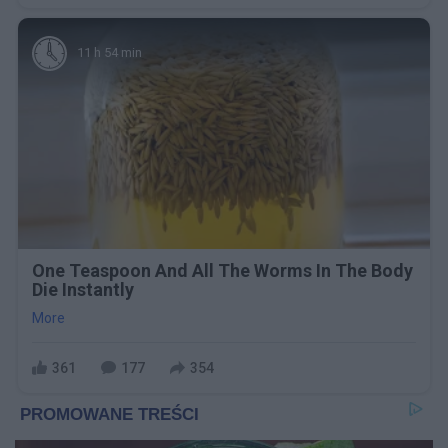
11 h 54 min
One Teaspoon And All The Worms In The Body
Die Instantly
More
361
177
354