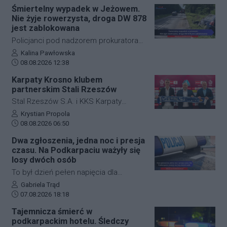
zdarzenie drogowe w miejscowości
Śmiertelny wypadek w Jeżowem.
wprowadzono czasową organizację
Przysieki doprowadziło do utrudnień na
Nie żyje rowerzysta, droga DW 878
ruchu.
drodze krajowej nr 28. Na miejscu
jest zablokowana
natychmiast pojawiła się policja, która
Policjanci pod nadzorem prokuratora
wprowadziła zmianę w organizacji
ustalają szczegółowe okoliczności
Autor artykułu:
Kalina Pawłowska
ruchu, by zabezpieczyć teren i uniknąć
Data dodania artykułu:
tragicznego wypadku, do którego
08.08.2026 12:38
kolejnych niebezpiecznych sytuacji.
doszło dzisiaj rano w miejscowości
Karpaty Krosno klubem
Jeżowe w powiecie niżańskim. W
partnerskim Stali Rzeszów
wyniku zderzenia samochodu
Stal Rzeszów S.A. i KKS Karpaty
osobowego z rowerzystą, śmierć na
Krosno rozpoczęły oficjalną
Autor artykułu:
Krystian Propola
miejscu poniósł kierujący jednośladem.
Data dodania artykułu:
współpracę. Kluby podpisały
08.08.2026 06:50
Droga wojewódzka nr 878 jest
długoterminową umowę partnerską,
Dwa zgłoszenia, jedna noc i presja
całkowicie zablokowana.
która ma obejmować m.in. wymianę
czasu. Na Podkarpaciu ważyły się
doświadczeń, rozwój szkolenia
losy dwóch osób
młodzieży oraz obserwację i
To był dzień pełen napięcia dla
pozyskiwanie utalentowanych
funkcjonariuszy z powiatu niżańskiego.
Autor artykułu:
Gabriela Trąd
zawodników z regionu.
Data dodania artykułu:
W ciągu zaledwie kilkunastu godzin
07.08.2026 18:18
służby ratunkowe musiały
Tajemnicza śmierć w
przeprowadzić dwie niezależne,
podkarpackim hotelu. Śledczy