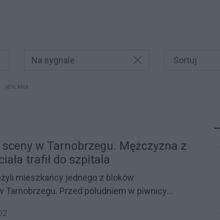
Na sygnale
REKLAMA
 sceny w Tarnobrzegu. Mężczyzna z
iała trafił do szpitala
eżyli mieszkańcy jednego z bloków
w Tarnobrzegu. Przed południem w piwnicy
ogień, a klatkę schodową natychmiast wypełnił
02
m. Na miejsce ruszyli strażacy oraz załoga