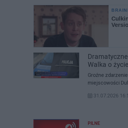
miejscu.
Dramatyczne 
Walka o życi
Groźne zdarzenie
miejscowości Du
z pojazdem cięża
31.07.2026 16:
Kierowca audi w st
rejonie wypadku 
PILNE