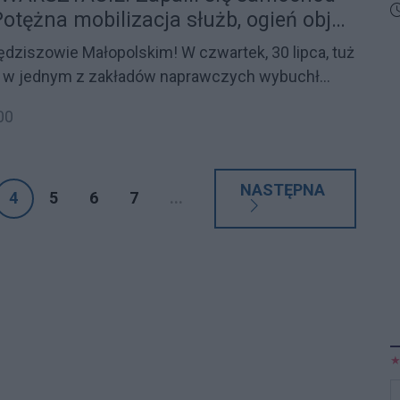
n
k
D
Potężna mobilizacja służb, ogień objął
o
g
n
dziszowie Małopolskim! W czwartek, 30 lipca, tuż
p
0 w jednym z zakładów naprawczych wybuchł
Z
 z ustaleń służb, płomienie pojawiły się w
o
00
trycznym, po czym natychmiast przeniosły się na
u budynku! Na miejscu walczyło aż 12 zastępów
NASTĘPNA
4
5
6
7
...