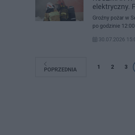
elektryczny. 
cały dach!
Groźny pożar w Sę
po godzinie 12:0
ogień. Jak wynika
30.07.2026 15:
samochodzie elek
konstrukcję dach
straży pożarnej.
1
2
3
POPRZEDNIA