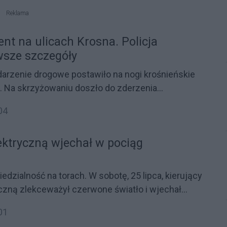
owia Ratunkowego, by udzielić pomocy
Reklama
 mężczyźnie.
nt na ulicach Krosna. Policja
wsze szczegóły
arzenie drogowe postawiło na nogi krośnieńskie
. Na skrzyżowaniu doszło do zderzenia
wego z motocyklem. Na miejscu natychmiast
04
janci, którzy zabezpieczyli rejon zdarzenia i
nie jego dokładnych okoliczności. Znamy już
ektryczną wjechał w pociąg
 funkcjonariuszy.
edzialność na torach. W sobotę, 25 lipca, kierujący
yczną zlekceważył czerwone światło i wjechał
g relacji Rzeszów Główny – Jasionka Lotnisko.
01
apeluje o rozsądek: pociąg nie zatrzyma się w