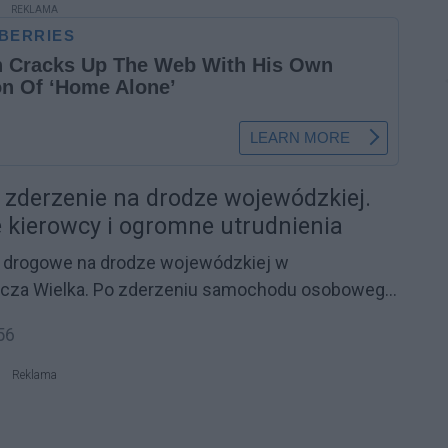
REKLAMA
zderzenie na drodze wojewódzkiej.
e kierowcy i ogromne utrudnienia
 drogowe na drodze wojewódzkiej w
lcza Wielka. Po zderzeniu samochodu osobowego
rowym na miejscu pracowały służby ratunkowe.
56
anie ciężkim trafił pod opiekę lekarzy, a ruch w
został całkowicie wstrzymany.
Reklama