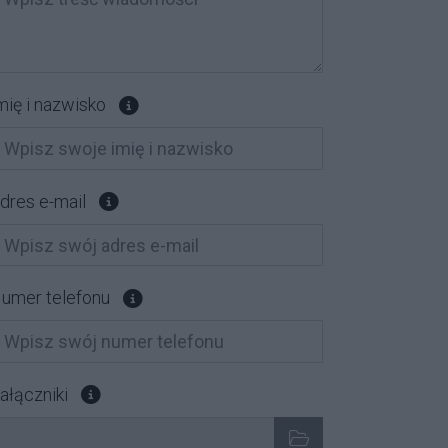
Pole opcjonalne
mię i nazwisko
Pole opcjonalne
dres e-mail
Pole opcjonalne
umer telefonu
Załącz pliki, które chcesz wysłać. Pole opcjonalne
ałączniki
ybrane pliki