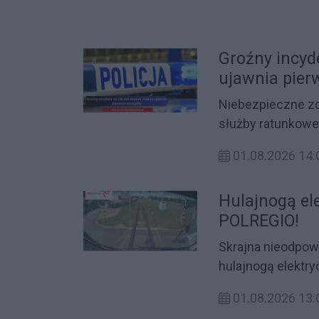
Lotniczego Pogot
poszkodowanemu
Groźny incyde
ujawnia pier
Niebezpieczne zd
służby ratunkowe
samochodu osobo
01.08.2026 14:
pojawili się polic
rozpoczęli ustala
Hulajnogą el
wstępne ustalenia
POLREGIO!
Skrajna nieodpowi
hulajnogą elektr
wprost pod pocią
01.08.2026 13:
Spółka POLREGIO 