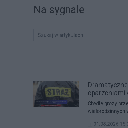
Na sygnale
Dramatyczne
oparzeniami c
Chwile grozy prz
wielorodzinnych 
budynku wybuchł 
01.08.2026 15:
gęsty, gryzący dy