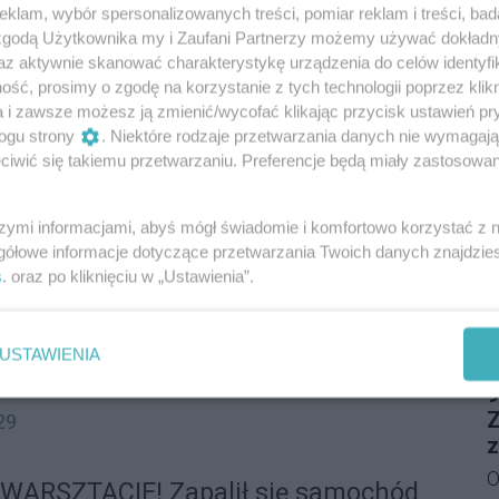
dwórku pod Niskiem. Babcia
klam, wybór spersonalizowanych treści, pomiar reklam i treści, bad
T
O
z
autem 1,5-roczną wnuczkę! LPR w
 zgodą Użytkownika my i Zaufani Partnerzy możemy używać dokład
a
Z
u
az aktywnie skanować charakterystykę urządzenia do celów identyfi
ż
 grozy na Podkarpaciu! W czwartek, 30 lipca, w
o
ść, prosimy o zgodę na korzystanie z tych technologii poprzez klikn
n
S
wosielec pod Niskiem doszło do koszmarnego
R
a i zawsze możesz ją zmienić/wycofać klikając przycisk ustawień pr
T
ogu strony
. Niektóre rodzaje przetwarzania danych nie wymagaj
atnej posesji. Babcia manewrująca samochodem
z
D
:28
3
iwić się takiemu przetwarzaniu. Preferencje będą miały zastosowania
ją 18-miesięczną wnuczkę! Ciężko ranną
n
zpitala w Rzeszowie przetransportował
M
Reklama
w
szymi informacjami, abyś mógł świadomie i komfortowo korzystać z
iczego Pogotowia Ratunkowego.
l
gółowe informacje dotyczące przetwarzania Twoich danych znajdzi
W
rącił rowerzystę pod Łańcutem.
s
. oraz po kliknięciu w „Ustawienia”.
d
M
zablokowana [SPRAWDŹ SZCZEGÓŁY]
w
D
a drodze krajowej nr 94 w miejscowości Kosina!
d
USTAWIENIA
P
ipca, tuż po godzinie 14:00 samochód osobowy
j
9
ystę. Na trasie między Łańcutem a Przeworskiem
Ś
Z
29
zyły się gigantyczne korki, a służby wprowadziły
t
z
u
O
ARSZTACIE! Zapalił się samochód