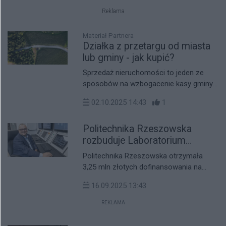
zyskują ogromną popularność.
Reklama
Materiał Partnera
Działka z przetargu od miasta
lub gminy - jak kupić?
Sprzedaż nieruchomości to jeden ze
sposobów na wzbogacenie kasy gminy
czy miasta. Z punktu widzenia
02.10.2025 14:43
1
kupujących to z kolei okazja, by nabyć
atrakcyjną parcelę w korzystnej cenie.
Politechnika Rzeszowska
Przeczytaj, co zrobić, by móc
skorzystać z takiej możliwości i w jakich
rozbuduje Laboratorium
przypadkach warto zdecydować się na
Wodorowe za 8 milionów
Politechnika Rzeszowska otrzymała
takie rozwiązanie.
złotych
3,25 mln złotych dofinansowania na
rozbudowę swojego Laboratorium
16.09.2025 13:43
Wodorowego - podano na oficjalnej
stronie uczelni w komunikacie z 11
REKLAMA
września 2025 roku. Całkowita wartość
projektu wynosi 8 milionów złotych.