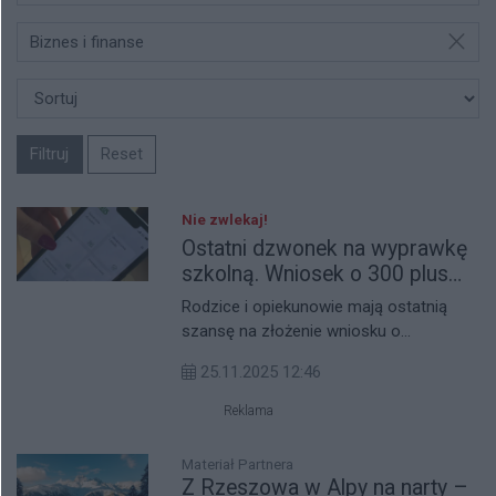
Biznes i finanse
Filtruj
Reset
Nie zwlekaj!
Ostatni dzwonek na wyprawkę
szkolną. Wniosek o 300 plus
tylko do 30 listopada
Rodzice i opiekunowie mają ostatnią
szansę na złożenie wniosku o
świadczenie 300+ z programu „Dobry
25.11.2025 12:46
Start”. Termin upływa 30 listopada 2025
roku. Program „Dobry Start” to
Reklama
jednorazowe, coroczne wsparcie w
wysokości 300 zł na wyprawkę szkolną
Materiał Partnera
dla każdego ucznia rozpoczynającego
Z Rzeszowa w Alpy na narty –