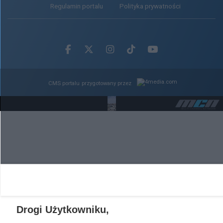
Regulamin portalu
Polityka prywatności
Facebook.com
X.com
Instagram.com
Tiktok.com
Youtube.com
CMS portalu
przygotowany przez
Loaded
:
Unmute
100.00%
Drogi Użytkowniku,