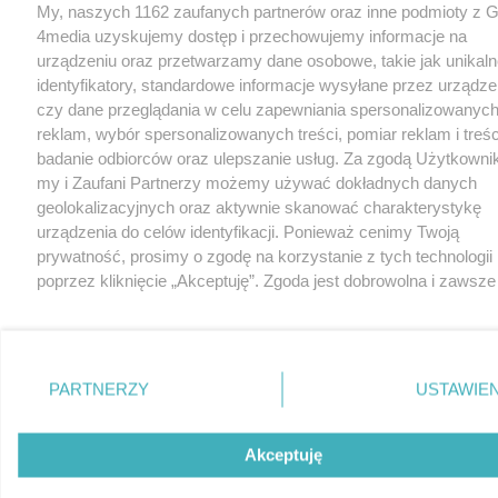
My, naszych 1162 zaufanych partnerów oraz inne podmioty z 
4media uzyskujemy dostęp i przechowujemy informacje na
urządzeniu oraz przetwarzamy dane osobowe, takie jak unikaln
identyfikatory, standardowe informacje wysyłane przez urządze
czy dane przeglądania w celu zapewniania spersonalizowanych
reklam, wybór spersonalizowanych treści, pomiar reklam i treśc
badanie odbiorców oraz ulepszanie usług. Za zgodą Użytkowni
my i Zaufani Partnerzy możemy używać dokładnych danych
geolokalizacyjnych oraz aktywnie skanować charakterystykę
urządzenia do celów identyfikacji. Ponieważ cenimy Twoją
prywatność, prosimy o zgodę na korzystanie z tych technologii
poprzez kliknięcie „Akceptuję”. Zgoda jest dobrowolna i zawsze
możesz ją zmienić/wycofać klikając przycisk ustawień prywatn
znajdujący się w lewym dolnym rogu strony
. Niektóre rodza
przetwarzania danych nie wymagają zgody użytkownika, ale m
prawo sprzeciwić się takiemu przetwarzaniu. Preferencje będą
PARTNERZY
USTAWIEN
miały zastosowania tylko na tej witrynie.
Zapoznaj się z poniższymi informacjami, abyś mógł świadomie 
Akceptuję
komfortowo korzystać z naszych serwisów internetowych.
Szczegółowe informacje dotyczące przetwarzania Twoich dany