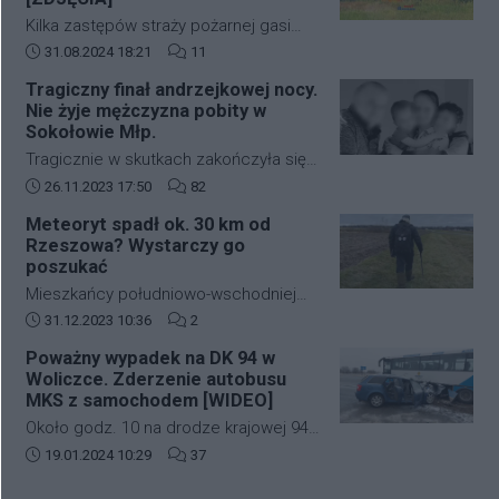
lotniczego. Decyzja ta została podjęta
Kilka zastępów straży pożarnej gasi
na wniosek Dowództwa Operacyjnego
duży pożar budynków mieszkalnych w
Data dodania artykułu:
Liczba komentarzy artykułu:
31.08.2024 18:21
11
Rodzajów Sił Zbrojnych i wprowadza
zabudowie szeregowej przy ulicy
strefę ograniczonej lotności EP R125.
Tragiczny finał andrzejkowej nocy.
kardynała Karola Wojtyły na
Nie żyje mężczyzna pobity w
rzeszowskim osiedlu Biała.
Sokołowie Młp.
Tragicznie w skutkach zakończyła się
andrzejkowa noc w Sokołowie Młp. W
Data dodania artykułu:
Liczba komentarzy artykułu:
26.11.2023 17:50
82
wyniku bójki życie stracił 43-letni
Meteoryt spadł ok. 30 km od
mężczyzna. Zmarł w drodze do
Rzeszowa? Wystarczy go
szpitala.
poszukać
Mieszkańcy południowo-wschodniej
Polski kilkanaście dni temu mogli
Data dodania artykułu:
Liczba komentarzy artykułu:
31.12.2023 10:36
2
zobaczyć jasny rozbłysk na niebie.
Poważny wypadek na DK 94 w
Świadkowie zdarzenia twierdzą, że
Woliczce. Zderzenie autobusu
najpierw usłyszeli głośny huk, a
MKS z samochodem [WIDEO]
następnie zobaczyli jasną kulę ognia,
Około godz. 10 na drodze krajowej 94
która przeleciała przez niebo.
w Woliczce w gminie Świlcza doszło
Data dodania artykułu:
Liczba komentarzy artykułu:
19.01.2024 10:29
37
do poważnego wypadku. Zderzyły się