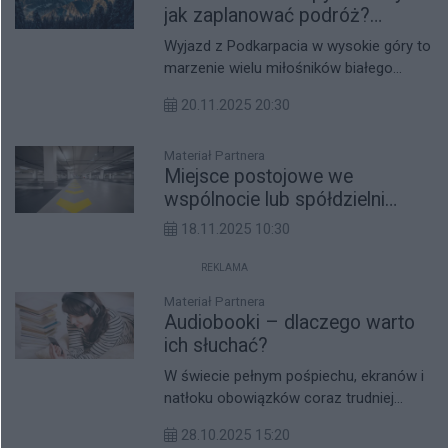
rok szkolny.
jak zaplanować podróż?
Sprawdź, co musisz wiedzieć
Wyjazd z Podkarpacia w wysokie góry to
marzenie wielu miłośników białego
szaleństwa, które wymaga jednak
20.11.2025 20:30
solidnego i przemyślanego planu
działania. Choć Rzeszów dzieli od
popularnych alpejskich kurortów spory
Materiał Partnera
Miejsce postojowe we
dystans, to nowoczesna infrastruktura
wspólnocie lub spółdzielni
drogowa sprawia, że podróż staje się
mieszkaniowej – regulaminy,
coraz wygodniejsza i znacznie szybsza.
18.11.2025 10:30
zgody i najczęstsze konflikty
przy wynajmie
REKLAMA
Materiał Partnera
Audiobooki – dlaczego warto
ich słuchać?
W świecie pełnym pośpiechu, ekranów i
natłoku obowiązków coraz trudniej
znaleźć czas na klasyczne czytanie
28.10.2025 15:20
książek. Właśnie dlatego audiobooki