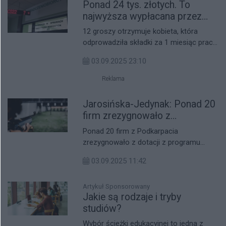
Ponad 24 tys. złotych. To
najwyższa wypłacana przez
ZUS w regionie emerytura.
12 groszy otrzymuje kobieta, która
Najniższa – 12 groszy. Jak
odprowadziła składki za 1 miesiąc pracy.
żyć?!
Natomiast 24 tys zł na miesiąc
03.09.2025 23:10
otrzymuje meżczyna, który pracował 55
lat!
Reklama
Jarosińska-Jedynak: Ponad 20
firm zrezygnowało z
dofinansowania w ramach
Ponad 20 firm z Podkarpacia
HoReCa
zrezygnowało z dotacji z programu
HoReCa - powiedziała PAP członkini
03.09.2025 11:42
zarządu woj. podkarpackiego
Małgorzata Jarosińska-Jedynak. Dodała,
że kontrola projektów, które otrzymały
Artykuł Sponsorowany
Jakie są rodzaje i tryby
dofinansowanie z Rzeszowskiej Agencji
studiów?
Rozwoju Regionalnego, ma potrwać do
końca września.
Wybór ścieżki edukacyjnej to jedna z