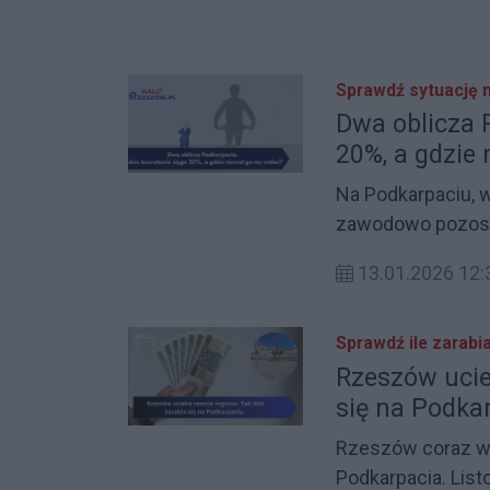
grudniowe dane, 
Sprawdź sytuację n
Dwa oblicza 
20%, a gdzie 
Na Podkarpaciu, 
zawodowo pozosta
wynosi zaledwie 
13.01.2026 12:
społeczno‑gospo
listopadzie 2025 r
region silnych ko
Sprawdź ile zarabi
pracy rywalizuje 
Rzeszów uciek
zatrudnienie są
się na Podka
odsłania, kogo na
Rzeszów coraz wy
wchodzących na ry
Podkarpacia. Listopadowe dane Głó
mieszkańców o ok