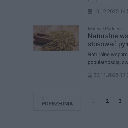
niepowtarzalnego
10.12.2025 14
wyjątkowy obiekt
działalności. Kli
Materiał Partnera
która nie trafia si
Naturalne ws
stosować pył
Naturalne wsparc
popularnością, z
alternatywnych m
27.11.2025 17:
polecanych produ
minerały i przeci
kwiatowy jako nat
bliżej jego właś
...
2
3
POPRZEDNIA
suplementacji.