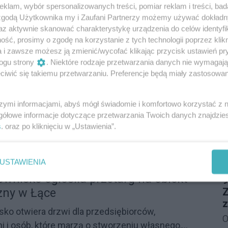
klam, wybór spersonalizowanych treści, pomiar reklam i treści, bad
T
O
z
 zgodą Użytkownika my i Zaufani Partnerzy możemy używać dokład
a
Z
u
az aktywnie skanować charakterystykę urządzenia do celów identyfi
ż
o
ść, prosimy o zgodę na korzystanie z tych technologii poprzez klikn
n
e filmy o Agencie 007, które musisz
S
R
a i zawsze możesz ją zmienić/wycofać klikając przycisk ustawień pr
T
ogu strony
. Niektóre rodzaje przetwarzania danych nie wymagaj
z
D
iwić się takiemu przetwarzaniu. Preferencje będą miały zastosowania
óżne style i dekady historii. Poznaj ewolucję
n
 o odtwórcach roli i zobacz zestawienie najlepiej
M
w
 serii.
szymi informacjami, abyś mógł świadomie i komfortowo korzystać z
24
l
gółowe informacje dotyczące przetwarzania Twoich danych znajdzi
W
s
. oraz po kliknięciu w „Ustawienia”.
d
M
Reklama
w
D
d
USTAWIENIA
y!
P
j
wnisko ogłosiła przetarg na obiekt
9
Ś
zny w Łące
Z
t
z
ko otwiera drzwi dla przedsiębiorców,
u
O
i i osób, które marzą o stworzeniu własnego,