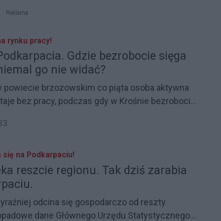
które tradycyjnie podnoszą poziom płac.
Reklama
a rynku pracy!
Podkarpacia. Gdzie bezrobocie sięga
niemal go nie widać?
w powiecie brzozowskim co piąta osoba aktywna
je bez pracy, podczas gdy w Krośnie bezrobocie
3,6%. Najnowszy raport GUS „Sytuacja
33
darcza powiatów województwa podkarpackiego w
.”, opublikowany 12 stycznia 2026 r., pokazuje
ntrastów – od powiatów, w których o jedną ofertę
a się na Podkarpaciu!
kilkuset bezrobotnych, po te, gdzie szanse na
a reszcie regionu. Tak dziś zarabia
 zdecydowanie większe. Dokument szczegółowo
rpaciu.
jbardziej dotyka bezrobocie: młodych
raźniej odcina się gospodarczo od reszty
nek pracy, osoby po 50. roku życia oraz
wnego Urzędu Statystycznego
reślonym profilu wykształcenia.