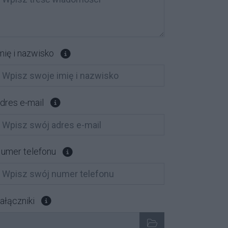
Pole opcjonalne
mię i nazwisko
Pole opcjonalne
dres e-mail
Pole opcjonalne
umer telefonu
Załącz pliki, które chcesz wysłać. Pole opcjonalne
ałączniki
ybrane pliki