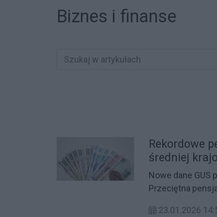
Biznes i finanse
Rekordowe pen
średniej kraj
Nowe dane GUS p
Przeciętna pensj
przekroczyła 9,5 t
23.01.2026 14:
są znacznie niższ