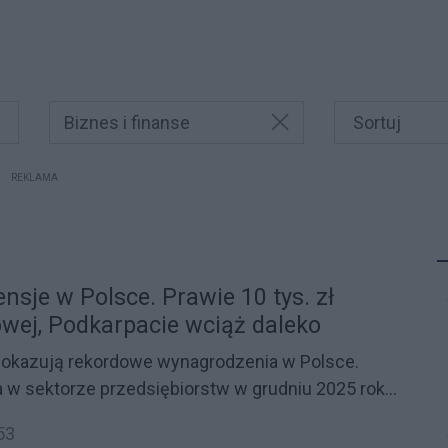
Biznes i finanse
REKLAMA
sje w Polsce. Prawie 10 tys. zł
owej, Podkarpacie wciąż daleko
okazują rekordowe wynagrodzenia w Polsce.
a w sektorze przedsiębiorstw w grudniu 2025 roku
ys. zł brutto. Na Podkarpaciu oficjalne statystyki
53
e, jednak region i Rzeszów wciąż czekają na