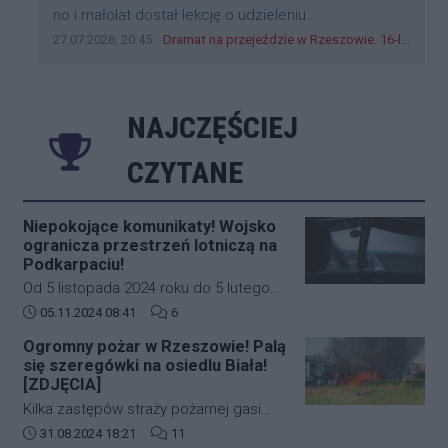
Treść komentarza:
no i małolat dostał lekcję o udzieleniu
pierwszeństwa
Data dodania komentarza:
Źródło komentarza:
27.07.2026, 20:45
Dramat na przejeździe w Rzeszowie. 16-latek na hulajnodze wjechał wprost pod szynobus
NAJCZĘŚCIEJ
CZYTANE
Niepokojące komunikaty! Wojsko
ogranicza przestrzeń lotniczą na
Podkarpaciu!
Od 5 listopada 2024 roku do 5 lutego
2025 roku w południowo-wschodniej
Data dodania artykułu:
Liczba komentarzy artykułu:
05.11.2024 08:41
6
części Polski (Podkarpacie)
Ogromny pożar w Rzeszowie! Palą
obowiązywać będą nowe, bardziej
się szeregówki na osiedlu Biała!
restrykcyjne zasady dotyczące ruchu
[ZDJĘCIA]
lotniczego. Decyzja ta została podjęta
Kilka zastępów straży pożarnej gasi
na wniosek Dowództwa Operacyjnego
duży pożar budynków mieszkalnych w
Data dodania artykułu:
Liczba komentarzy artykułu:
31.08.2024 18:21
11
Rodzajów Sił Zbrojnych i wprowadza