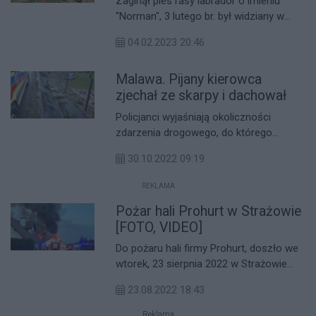
Zaginął pies rasy labrador o imieniu
"Norman", 3 lutego br. był widziany w
okolicy stacji Shell przy ul. Lubelskiej w
04.02.2023 20:46
Rzeszowie. Właściciele proszą ludzi
dobrej woli o kontakt.
Malawa. Pijany kierowca
zjechał ze skarpy i dachował
Policjanci wyjaśniają okoliczności
zdarzenia drogowego, do którego
doszło w piątek rano w Malawie.
30.10.2022 09:19
Kierujący fordem stracił panowanie nad
pojazdem, zjechał z drogi i dachował na
REKLAMA
prywatnej posesji. Okazało się, że był
Pożar hali Prohurt w Strażowie
pijany.
[FOTO, VIDEO]
Do pożaru hali firmy Prohurt, doszło we
wtorek, 23 sierpnia 2022 w Strażowie
(gm. Krasne). Spaliła się cała hala oraz
23.08.2022 18:43
stojący obok TIR. Nie ma doniesień o
ofiarach.
Reklama