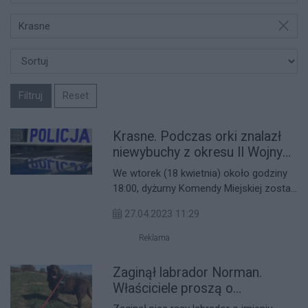
Krasne
Filtruj
Reset
Krasne. Podczas orki znalazł
niewybuchy z okresu II Wojny
Światowej
We wtorek (18 kwietnia) około godziny
18:00, dyżurny Komendy Miejskiej został
poinformowany przez mieszkańca
27.04.2023 11:29
Krasnego o odnalezieniu niewybuchów
na jego polu podczas prac polowych.
Reklama
Saperzy z Rzeszowa zajęli się
niebezpiecznymi znaleziskami.
Zaginął labrador Norman.
Właściciele proszą o
informację