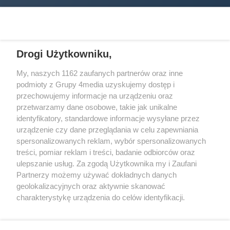
Drogi Użytkowniku,
My, naszych 1162 zaufanych partnerów oraz inne
podmioty z Grupy 4media uzyskujemy dostęp i
Wydawcą
halorzeszow.pl
jest:
przechowujemy informacje na urządzeniu oraz
STOWARZYSZENIE INICJATYW SPOŁECZNYCH PERSPEKTYWA
przetwarzamy dane osobowe, takie jak unikalne
identyfikatory, standardowe informacje wysyłane przez
Adres do korespondencji:
urządzenie czy dane przeglądania w celu zapewniania
ul. Piastów 3/20
35-077 Rzeszów
spersonalizowanych reklam, wybór spersonalizowanych
treści, pomiar reklam i treści, badanie odbiorców oraz
kontakt@halorzeszow.pl
ulepszanie usług. Za zgodą Użytkownika my i Zaufani
Partnerzy możemy używać dokładnych danych
geolokalizacyjnych oraz aktywnie skanować
Redakcja
Reklama
Kontakt
Patronat medialny
charakterystykę urządzenia do celów identyfikacji.
Regulamin portalu
Polityka prywatności
Ponieważ cenimy Twoją prywatność, prosimy o zgodę na
korzystanie z tych technologii poprzez kliknięcie