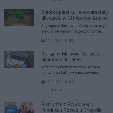
Zbiórka plastiku i ekowarsztaty
dla dzieci w CH Auchan Krasne
Segregując domowe odpady, troszczysz
się o środowisko i możesz otrzymać
ekologiczne upominki! Centrum
11.05.2022 10:00
Handlowe Auchan Krasne zaprasza do
udziału w ekologicznej akcji.
Kolizja w Malawie. Sprawca
ukarany mandatem
Mandatem karnym została ukarana
sprawczyni kolizji w miejscowości
Malawa pod Rzeszowem. Kierująca
02.03.2022 14:03
renault w wyniku zdarzenia wjechała do
przydrożnego rowu.
REKLAMA
Pieniądze z Rządowego
Funduszu Rozwoju Dróg dla