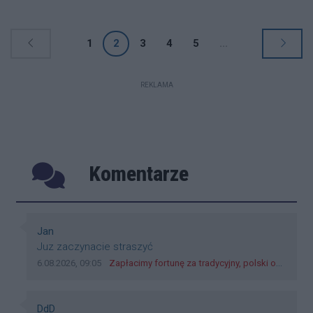
1
2
3
4
5
...
REKLAMA
Komentarze
Poprzednie
Następ
Autor komentarza:
Jan
Treść komentarza:
Juz zaczynacie straszyć
Data dodania komentarza:
Źródło komentarza:
6.08.2026, 09:05
Zapłacimy fortunę za tradycyjny, polski obiad?! Ceny ziemniaków w skupach skoczyły o 265 procent!
Autor komentarza:
DdD