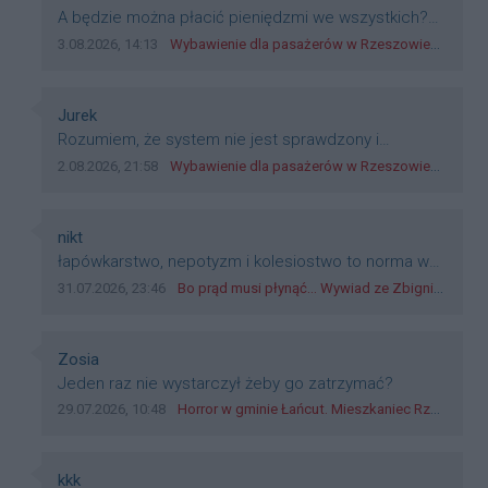
Treść komentarza:
A będzie można płacić pieniędzmi we wszystkich?
Bo banknoty emitowane przez Narodowy Bank
Data dodania komentarza:
Źródło komentarza:
3.08.2026, 14:13
Wybawienie dla pasażerów w Rzeszowie? W mieście ruszyły testy nowego rozwiązania
Polski, są prawnym środkiem płatniczym w Polsce, a
nie jakieś telefony, plastik czy inne bliki. Zakrawa na
dyskryminację.
Autor komentarza:
Jurek
Treść komentarza:
Rozumiem, że system nie jest sprawdzony i
przetestowany. Wybieram się z mim młodym do
Data dodania komentarza:
Źródło komentarza:
2.08.2026, 21:58
Wybawienie dla pasażerów w Rzeszowie? W mieście ruszyły testy nowego rozwiązania
szkoły, zobaczymy jak to ztm, gmina boguchwała i
inne zajęte w tej całej organizacji przejazdów dadzą
radę. Albo ogarną, jak to teraz młode ludzie mówią.
Autor komentarza:
nikt
Treść komentarza:
łapówkarstwo, nepotyzm i kolesiostwo to norma w
pge dystrybucja rzeszów, takie ***e jak wozowicz
Data dodania komentarza:
Źródło komentarza:
31.07.2026, 23:46
Bo prąd musi płynąć... Wywiad ze Zbigniewem Możdżeniem - Dyrektorem Generalnym Oddziału PGE Dystrybucja w Rzeszowie
czy rybarczyk lub kutyła cieleckiz dupo na głowie
nadal pracują bo to zagorzali pisowcy
Autor komentarza:
Zosia
Treść komentarza:
Jeden raz nie wystarczył żeby go zatrzymać?
Data dodania komentarza:
Źródło komentarza:
29.07.2026, 10:48
Horror w gminie Łańcut. Mieszkaniec Rzeszowa terroryzował rodzinę nożem i zaatakował policjantów! [VIDEO]
Autor komentarza:
kkk