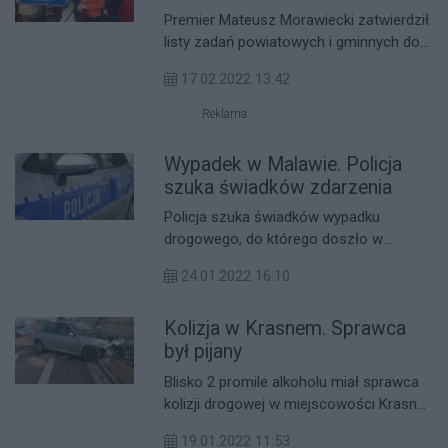
powiatu rzeszowskiego [LISTA
Premier Mateusz Morawiecki zatwierdził
ZADAŃ]
listy zadań powiatowych i gminnych do
dofinansowania ze środków Rządowego
17.02.2022 13:42
Funduszu Rozwoju Dróg w ramach
naboru wniosków na 2022 rok. Sprawdź
Reklama
inwestycje z powiatu rzeszowskiego.
Wypadek w Malawie. Policja
szuka świadków zdarzenia
Policja szuka świadków wypadku
drogowego, do którego doszło w
podrzeszowskiej Malawie. Sytuacja była
24.01.2022 16:10
tym bardziej dziwna, że poszkodowana
kobieta najpierw stwierdziła, że nic się jej
Kolizja w Krasnem. Sprawca
nie stało.
był pijany
Blisko 2 promile alkoholu miał sprawca
kolizji drogowej w miejscowości Krasne.
Doszło tam do zderzenia dwóch
19.01.2022 11:53
peugeotów.