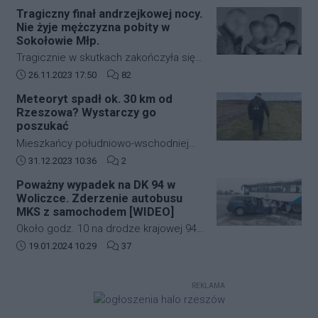
zabudowie szeregowej przy ulicy
strefę ograniczonej lotności EP R125.
Tragiczny finał andrzejkowej nocy.
kardynała Karola Wojtyły na
Nie żyje mężczyzna pobity w
rzeszowskim osiedlu Biała.
Sokołowie Młp.
Tragicznie w skutkach zakończyła się
andrzejkowa noc w Sokołowie Młp. W
Data dodania artykułu:
Liczba komentarzy artykułu:
26.11.2023 17:50
82
wyniku bójki życie stracił 43-letni
Meteoryt spadł ok. 30 km od
mężczyzna. Zmarł w drodze do
Rzeszowa? Wystarczy go
szpitala.
poszukać
Mieszkańcy południowo-wschodniej
Polski kilkanaście dni temu mogli
Data dodania artykułu:
Liczba komentarzy artykułu:
31.12.2023 10:36
2
zobaczyć jasny rozbłysk na niebie.
Poważny wypadek na DK 94 w
Świadkowie zdarzenia twierdzą, że
Woliczce. Zderzenie autobusu
najpierw usłyszeli głośny huk, a
MKS z samochodem [WIDEO]
następnie zobaczyli jasną kulę ognia,
Około godz. 10 na drodze krajowej 94
która przeleciała przez niebo.
w Woliczce w gminie Świlcza doszło
Data dodania artykułu:
Liczba komentarzy artykułu:
19.01.2024 10:29
37
do poważnego wypadku. Zderzyły się
autobus MKS oraz samochód
REKLAMA
osobowy.