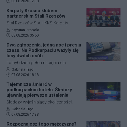
Data dodania artykułu:
tragicznego wypadku, do którego
08.08.2026 12:38
kolejnych niebezpiecznych sytuacji.
doszło dzisiaj rano w miejscowości
Karpaty Krosno klubem
Jeżowe w powiecie niżańskim. W
partnerskim Stali Rzeszów
wyniku zderzenia samochodu
Stal Rzeszów S.A. i KKS Karpaty
osobowego z rowerzystą, śmierć na
Krosno rozpoczęły oficjalną
Autor artykułu:
Krystian Propola
miejscu poniósł kierujący jednośladem.
Data dodania artykułu:
współpracę. Kluby podpisały
08.08.2026 06:50
Droga wojewódzka nr 878 jest
długoterminową umowę partnerską,
Dwa zgłoszenia, jedna noc i presja
całkowicie zablokowana.
która ma obejmować m.in. wymianę
czasu. Na Podkarpaciu ważyły się
doświadczeń, rozwój szkolenia
losy dwóch osób
młodzieży oraz obserwację i
To był dzień pełen napięcia dla
pozyskiwanie utalentowanych
funkcjonariuszy z powiatu niżańskiego.
Autor artykułu:
Gabriela Trąd
zawodników z regionu.
Data dodania artykułu:
W ciągu zaledwie kilkunastu godzin
07.08.2026 18:18
służby ratunkowe musiały
Tajemnicza śmierć w
przeprowadzić dwie niezależne,
podkarpackim hotelu. Śledczy
intensywne akcje poszukiwawcze. W
ujawniają pierwsze ustalenia
obu przypadkach chodziło o ludzkie
Śledczy wyjaśniający okoliczności
życie, a kluczową rolę odegrał czas.
tragicznego zdarzenia na terenie
Autor artykułu:
Gabriela Trąd
Dzięki błyskawicznej mobilizacji policji,
Data dodania artykułu:
jednego z sanockich hoteli dysponują
07.08.2026 17:38
strażaków oraz wykorzystaniu
już pierwszymi wnioskami medyków
Rozpoznajesz tego mężczyznę?
nowoczesnej technologii, obie historie