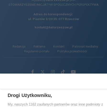
STOWARZYSZENIE INICJATYW SPOŁECZNYCH PERSPEKTYWA
Adres do korespondencji:
ul. Piastów 3/20
35-077 Rzeszów
kontakt@halorzeszow.pl
Redakcja
Reklama
Kontakt
Patronat medialny
Regulamin portalu
Polityka prywatności
Facebook.com
X.com
Instagram.com
Tiktok.com
Youtube.com
CMS portalu
przygotowany przez
Drogi Użytkowniku,
Loaded
:
Unmute
100.00%
My, naszych 1162 zaufanych partnerów oraz inne podmioty z