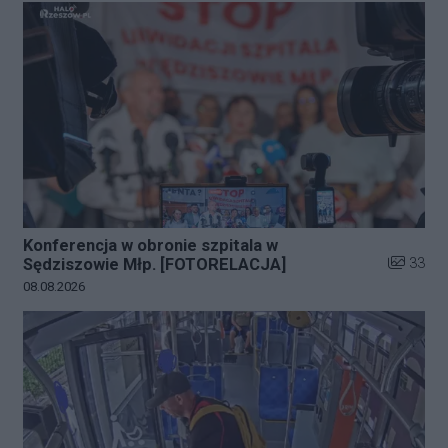
Konferencja w obronie szpitala w
Liczba zd
33
Sędziszowie Młp. [FOTORELACJA]
Data dodania galerii:
08.08.2026