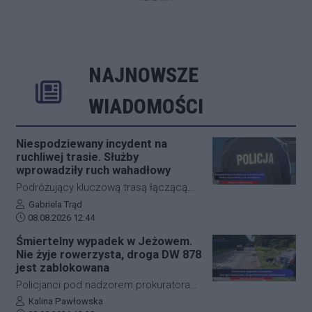
NAJNOWSZE
Rozwiń
Poprzednie
Następne
Kliknij aby 
K
WIADOMOŚCI
Niespodziewany incydent na
ruchliwej trasie. Służby
wprowadziły ruch wahadłowy
Podróżujący kluczową trasą łączącą
Jasło z Gorlicami muszą uzbroić się w
Autor artykułu:
Gabriela Trąd
Data dodania artykułu:
cierpliwość. Niespodziewane
08.08.2026 12:44
zdarzenie drogowe w miejscowości
Śmiertelny wypadek w Jeżowem.
Przysieki doprowadziło do utrudnień na
Nie żyje rowerzysta, droga DW 878
drodze krajowej nr 28. Na miejscu
jest zablokowana
natychmiast pojawiła się policja, która
Policjanci pod nadzorem prokuratora
wprowadziła zmianę w organizacji
ustalają szczegółowe okoliczności
Autor artykułu:
Kalina Pawłowska
ruchu, by zabezpieczyć teren i uniknąć