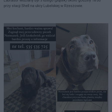
Labrador widziany był 3 lutego (piątek) około godziny 18.00
przy stacji Shell na ulicy Lubelskiej w Rzeszowie.