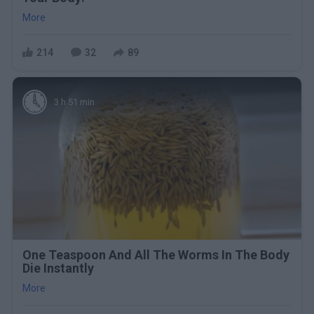
More
214
32
89
3 h 51 min
One Teaspoon And All The Worms In The Body
Die Instantly
More