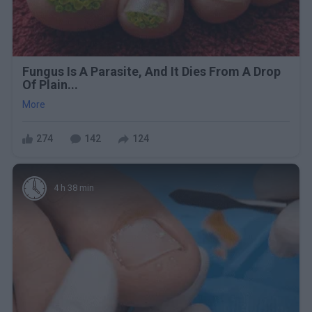
Fungus Is A Parasite, And It Dies From A Drop
Of Plain...
More
274
142
124
4 h 38 min