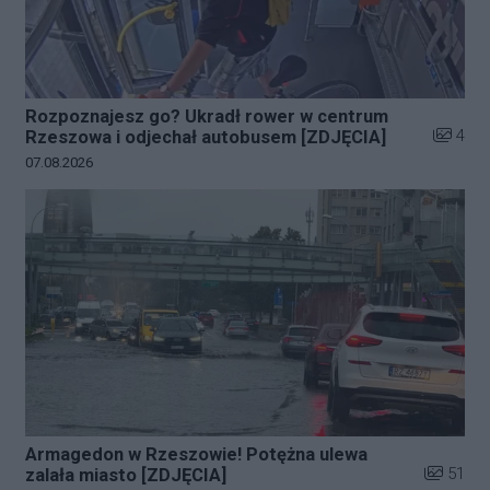
Rozpoznajesz go? Ukradł rower w centrum
Liczba z
4
Rzeszowa i odjechał autobusem [ZDJĘCIA]
Data dodania galerii:
07.08.2026
Armagedon w Rzeszowie! Potężna ulewa
Liczba zd
51
zalała miasto [ZDJĘCIA]