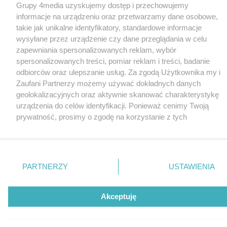
Grupy 4media uzyskujemy dostęp i przechowujemy
informacje na urządzeniu oraz przetwarzamy dane osobowe,
takie jak unikalne identyfikatory, standardowe informacje
wysyłane przez urządzenie czy dane przeglądania w celu
zapewniania spersonalizowanych reklam, wybór
spersonalizowanych treści, pomiar reklam i treści, badanie
odbiorców oraz ulepszanie usług. Za zgodą Użytkownika my i
Zaufani Partnerzy możemy używać dokładnych danych
geolokalizacyjnych oraz aktywnie skanować charakterystykę
urządzenia do celów identyfikacji. Ponieważ cenimy Twoją
prywatność, prosimy o zgodę na korzystanie z tych
technologii poprzez kliknięcie „Akceptuję”. Zgoda jest
dobrowolna i zawsze możesz ją zmienić/wycofać klikając
przycisk ustawień prywatności znajdujący się w lewym
dolnym rogu strony
. Niektóre rodzaje przetwarzania
PARTNERZY
USTAWIENIA
danych nie wymagają zgody użytkownika, ale masz prawo
sprzeciwić się takiemu przetwarzaniu. Preferencje będą miały
zastosowania tylko na tej witrynie.
Akceptuję
Zapoznaj się z poniższymi informacjami, abyś mógł
świadomie i komfortowo korzystać z naszych serwisów