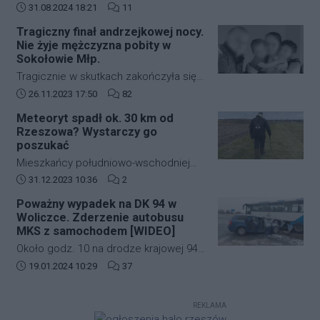
duży pożar budynków mieszkalnych w
Data dodania artykułu:
Liczba komentarzy artykułu:
31.08.2024 18:21
11
Rodzajów Sił Zbrojnych i wprowadza
zabudowie szeregowej przy ulicy
strefę ograniczonej lotności EP R125.
Tragiczny finał andrzejkowej nocy.
kardynała Karola Wojtyły na
Nie żyje mężczyzna pobity w
rzeszowskim osiedlu Biała.
Sokołowie Młp.
Tragicznie w skutkach zakończyła się
andrzejkowa noc w Sokołowie Młp. W
Data dodania artykułu:
Liczba komentarzy artykułu:
26.11.2023 17:50
82
wyniku bójki życie stracił 43-letni
Meteoryt spadł ok. 30 km od
mężczyzna. Zmarł w drodze do
Rzeszowa? Wystarczy go
szpitala.
poszukać
Mieszkańcy południowo-wschodniej
Polski kilkanaście dni temu mogli
Data dodania artykułu:
Liczba komentarzy artykułu:
31.12.2023 10:36
2
zobaczyć jasny rozbłysk na niebie.
Poważny wypadek na DK 94 w
Świadkowie zdarzenia twierdzą, że
Woliczce. Zderzenie autobusu
najpierw usłyszeli głośny huk, a
MKS z samochodem [WIDEO]
następnie zobaczyli jasną kulę ognia,
Około godz. 10 na drodze krajowej 94
która przeleciała przez niebo.
w Woliczce w gminie Świlcza doszło
Data dodania artykułu:
Liczba komentarzy artykułu:
19.01.2024 10:29
37
do poważnego wypadku. Zderzyły się
autobus MKS oraz samochód
REKLAMA
osobowy.