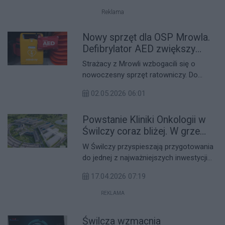
Świlecki Cross – sportowo i rodzinnie",
Reklama
zorganizowanego w ramach Dni
Funduszy Europejskich, które w tym roku
Nowy sprzęt dla OSP Mrowla.
odbywają się pod hasłem "Funduszowy
Defibrylator AED zwiększy
Maj".
bezpieczeństwo mieszkańców
Strażacy z Mrowli wzbogacili się o
nowoczesny sprzęt ratowniczy. Do
jednostki trafił automatyczny
02.05.2026 06:01
defibrylator zewnętrzny (AED), który
może odegrać kluczową rolę w
Powstanie Kliniki Onkologii w
ratowaniu życia w sytuacjach nagłego
zatrzymania krążenia.
Świlczy coraz bliżej. W grze
trzy oferty
W Świlczy przyspieszają przygotowania
do jednej z najważniejszych inwestycji
medycznych w historii regionu, czyli
17.04.2026 07:19
budowy nowej Kliniki Onkologii
Uniwersyteckiego Szpitala Klinicznego
REKLAMA
im. Fryderyka Chopina w Rzeszowie.
Szpital otworzył właśnie oferty w
Świlcza wzmacnia
przetargu na opracowanie dokumentacji