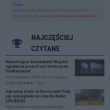
Autor komentarza:
Zosia
Treść komentarza:
Jeden raz nie wystarczył żeby go zatrzymać?
Data dodania komentarza:
Źródło komentarza:
29.07.2026, 10:48
Horror w gminie Łańcut. Mieszkaniec Rzeszowa terroryzował rodzinę nożem i zaatakował policjantów! [VIDEO]
NAJCZĘŚCIEJ
CZYTANE
Niepokojące komunikaty! Wojsko
ogranicza przestrzeń lotniczą na
Podkarpaciu!
Od 5 listopada 2024 roku do 5 lutego
2025 roku w południowo-wschodniej
Data dodania artykułu:
Liczba komentarzy artykułu:
05.11.2024 08:41
6
części Polski (Podkarpacie)
Ogromny pożar w Rzeszowie! Palą
obowiązywać będą nowe, bardziej
się szeregówki na osiedlu Biała!
restrykcyjne zasady dotyczące ruchu
[ZDJĘCIA]
lotniczego. Decyzja ta została podjęta
Kilka zastępów straży pożarnej gasi
na wniosek Dowództwa Operacyjnego