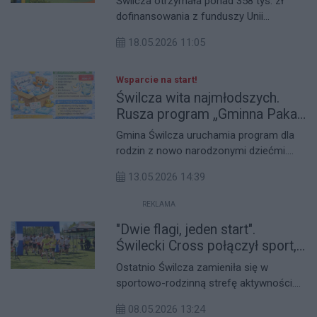
Świlcza otrzymała ponad 358 tys. zł
dofinansowania z funduszy Unii
Europejskiej na przebudowę placów
18.05.2026 11:05
zabaw na terenie gminy. Inwestycja
obejmie dwa obiekty zlokalizowane w
Świlczy – na Górze oraz na Kamyszynie.
Wsparcie na start!
Świlcza wita najmłodszych.
Rusza program „Gminna Paka
dla Dzieciaka”
Gmina Świlcza uruchamia program dla
rodzin z nowo narodzonymi dziećmi.
„Gminna Paka dla Dzieciaka” to
13.05.2026 14:39
jednorazowe wsparcie rzeczowe, które
ma pomóc rodzicom na starcie i
REKLAMA
symbolicznie powitać najmłodszych
"Dwie flagi, jeden start".
mieszkańców wspólnoty.
Świlecki Cross połączył sport,
rodzinną zabawę i Fundusze
Ostatnio Świlcza zamieniła się w
Europejskie
sportowo-rodzinną strefę aktywności.
Wszystko za sprawą wydarzenia "3, 2,
08.05.2026 13:24
1… Start z Funduszami Europejskimi >>