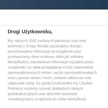
Drogi Użytkowniku,
My, naszych 1162 zaufanych partnerów oraz inne
podmioty z Grupy 4media uzyskujemy dostęp i
Wydawcą
halorzeszow.pl
jest:
przechowujemy informacje na urządzeniu oraz
STOWARZYSZENIE INICJATYW SPOŁECZNYCH PERSPEKTYWA
przetwarzamy dane osobowe, takie jak unikalne
identyfikatory, standardowe informacje wysyłane przez
Adres do korespondencji:
urządzenie czy dane przeglądania w celu zapewniania
ul. Piastów 3/20
35-077 Rzeszów
spersonalizowanych reklam, wybór spersonalizowanych
treści, pomiar reklam i treści, badanie odbiorców oraz
kontakt@halorzeszow.pl
ulepszanie usług. Za zgodą Użytkownika my i Zaufani
Partnerzy możemy używać dokładnych danych
geolokalizacyjnych oraz aktywnie skanować
Redakcja
Reklama
Kontakt
Patronat medialny
charakterystykę urządzenia do celów identyfikacji.
Regulamin portalu
Polityka prywatności
Ponieważ cenimy Twoją prywatność, prosimy o zgodę na