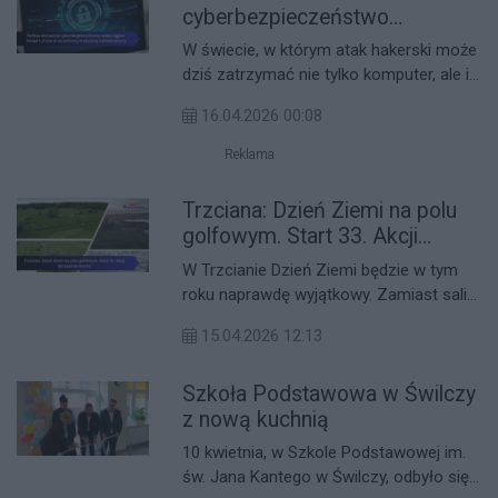
cyberbezpieczeństwo
kliniki.
wodociągów. Ponad 1,3 mln zł
W świecie, w którym atak hakerski może
na ochronę krytycznej
dziś zatrzymać nie tylko komputer, ale i
infrastruktury
kluczowe usługi komunalne, Gmina
16.04.2026 00:08
Świlcza postawiła na działanie zamiast
czekania na kryzys. Samorząd realizuje
Reklama
projekt „cyberbezpiecznych
wodociągów”, wzmacniając odporność
Trzciana: Dzień Ziemi na polu
systemów odpowiedzialnych za
golfowym. Start 33. Akcji
zaopatrzenie w wodę i odbiór ścieków.
Sprzątanie świata
W Trzcianie Dzień Ziemi będzie w tym
To inwestycja, której mieszkańcy na co
roku naprawdę wyjątkowy. Zamiast sali
dzień nie zobaczą, ale od której w
konferencyjnej – zielone pole golfowe
sytuacji zagrożenia może zależeć
15.04.2026 12:13
Dwa Stawy, zamiast pustych haseł –
ciągłość dostępu do wody pitnej czy
wspólne sprzątanie, rozmowy o
sprawne odprowadzenie ścieków.
Szkoła Podstawowa w Świlczy
przyszłości i oficjalny start 33. Akcji
Sprzątanie świata–Polska. Na jednym
z nową kuchnią
terenie spotkają się samorządowcy,
10 kwietnia, w Szkole Podstawowej im.
organizacje społeczne, młodzież i
św. Jana Kantego w Świlczy, odbyło się
mieszkańcy, żeby pokazać, że o