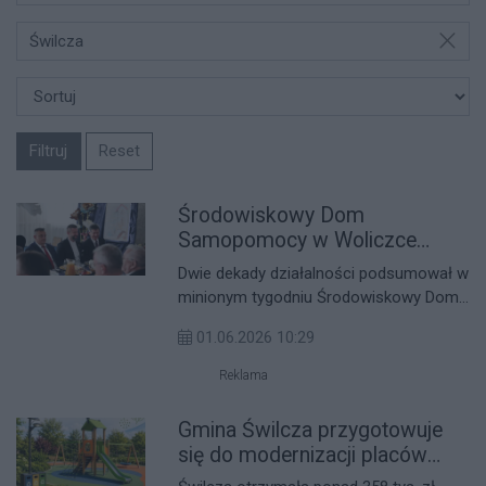
Świlcza
Filtruj
Reset
Środowiskowy Dom
Samopomocy w Woliczce
świętował swoje 20-lecie
Dwie dekady działalności podsumował w
minionym tygodniu Środowiskowy Dom
Samopomocy w Woliczce. Jubileusz 20-
01.06.2026 10:29
lecia był okazją do wspomnień,
podsumowań i podziękowań dla osób,
Reklama
które przez lata tworzyły placówkę
wspierającą osoby z
Gmina Świlcza przygotowuje
niepełnosprawnościami i ich rodziny.
się do modernizacji placów
zabaw