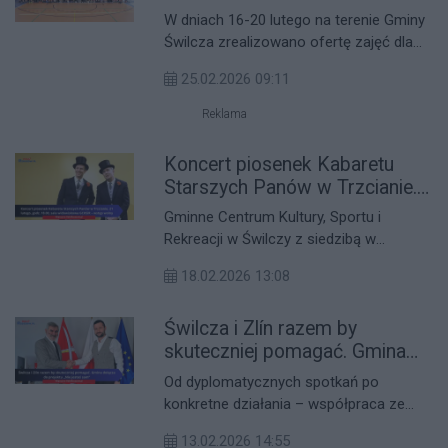
zimowych zajęciach
W dniach 16-20 lutego na terenie Gminy
Świlcza zrealizowano ofertę zajęć dla
najmłodszych mieszkańców w ramach
25.02.2026 09:11
tegorocznych ferii zimowych. Program
przygotowała Gminna Biblioteka
Reklama
Publiczna w Świlczy z siedzibą w
Trzcianie we współpracy ze szkołami
Koncert piosenek Kabaretu
publicznymi oraz Gminnym Centrum
Starszych Panów w Trzcianie.
Kultury, Sportu i Rekreacji w Świlczy.
21 lutego, godz. 18.00, sala
Gminne Centrum Kultury, Sportu i
widowiskowa GCKSiR – wstęp
Rekreacji w Świlczy z siedzibą w
wolny
Trzcianie zaprasza na wyjątkowy
18.02.2026 13:08
koncert z piosenkami Kabaretu
Starszych Panów. W piątek, 21 lutego, o
Świlcza i Zlín razem by
godz. 18.00 w sali widowiskowej GCKSiR
w Trzcianie wystąpią: Sylwia Grobelna,
skuteczniej pomagać. Gmina
Kamil Zięba i Adam Sychowski,
dołącza do projektu „Nie jesteś
Od dyplomatycznych spotkań po
prezentując najbardziej znane utwory z
sam”
konkretne działania – współpraca ze
kultowego kabaretowego repertuaru.
stroną czeską wchodzi w nowy etap. Na
Wstęp na wydarzenie jest wolny, dlatego
13.02.2026 14:55
zaproszenie honorowego konsula