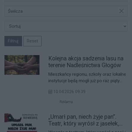
Świlcza
Filtruj
Reset
Kolejna akcja sadzenia lasu na
terenie Nadleśnictwa Głogów
Mieszkańcy regionu, szkoły oraz lokalne
instytucje będą mogli już po raz piąty
wziąć udział w otwartym sadzeniu lasu
10.04.2026 09:39
organizowanym przez Nadleśnictwo
Głogów. Wydarzenie ma charakter
Reklama
edukacyjny i rodzinny, a jego celem jest
zarówno poznanie pracy leśników, jak i
„Umarł pan, niech żyje pan”.
włączenie mieszkańców w wiosenne
Teatr, który wyrósł z jasełek,
odnowienia lasu.
wraca na scenę z nową