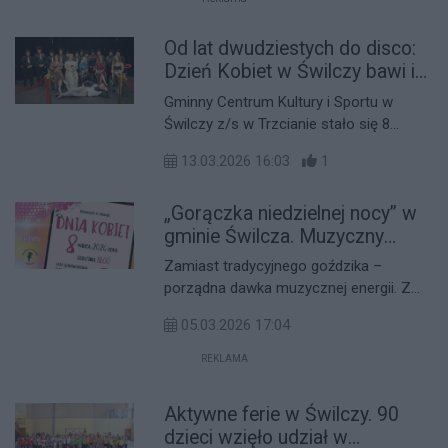
Samorząd opublikował zdjęcia
"znalezisk", które w ostatnich
Od lat dwudziestych do disco:
miesiącach pracownicy wodociągów
Dzień Kobiet w Świlczy bawi i
wyciągali z kanalizacji.
jednoczy
Gminny Centrum Kultury i Sportu w
Świlczy z/s w Trzcianie stało się 8
marca sceną wyjątkowego wieczoru
13.03.2026 16:03
1
artystycznego, który zgromadził tłumy
mieszkanek gminy. Amatorski ruch
„Gorączka niedzielnej nocy” w
kulturalny po raz kolejny udowodnił, że
wysokiej klasy sztuka nie jest wyłączną
gminie Świlcza. Muzyczny
domeną wielkich miast.
Dzień Kobiet z chórem
Zamiast tradycyjnego goździka –
Resonantae
porządna dawka muzycznej energii. Z
okazji Dnia Kobiet Gminne Centrum
05.03.2026 17:04
Kultury, Sportu i Rekreacji zaprasza na
koncert, który rozgrzeje publiczność do
REKLAMA
czerwoności.
Aktywne ferie w Świlczy. 90
dzieci wzięło udział w