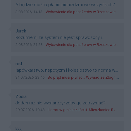
Treść komentarza:
A będzie można płacić pieniędzmi we wszystkich?
Bo banknoty emitowane przez Narodowy Bank
Data dodania komentarza:
Źródło komentarza:
3.08.2026, 14:13
Wybawienie dla pasażerów w Rzeszowie? W mieście ruszyły testy nowego rozwiązania
Polski, są prawnym środkiem płatniczym w Polsce, a
nie jakieś telefony, plastik czy inne bliki. Zakrawa na
dyskryminację.
Autor komentarza:
Jurek
Treść komentarza:
Rozumiem, że system nie jest sprawdzony i
przetestowany. Wybieram się z mim młodym do
Data dodania komentarza:
Źródło komentarza:
2.08.2026, 21:58
Wybawienie dla pasażerów w Rzeszowie? W mieście ruszyły testy nowego rozwiązania
szkoły, zobaczymy jak to ztm, gmina boguchwała i
inne zajęte w tej całej organizacji przejazdów dadzą
radę. Albo ogarną, jak to teraz młode ludzie mówią.
Autor komentarza:
nikt
Treść komentarza:
łapówkarstwo, nepotyzm i kolesiostwo to norma w
pge dystrybucja rzeszów, takie ***e jak wozowicz
Data dodania komentarza:
Źródło komentarza:
31.07.2026, 23:46
Bo prąd musi płynąć... Wywiad ze Zbigniewem Możdżeniem - Dyrektorem Generalnym Oddziału PGE Dystrybucja w Rzeszowie
czy rybarczyk lub kutyła cieleckiz dupo na głowie
nadal pracują bo to zagorzali pisowcy
Autor komentarza:
Zosia
Treść komentarza:
Jeden raz nie wystarczył żeby go zatrzymać?
Data dodania komentarza:
Źródło komentarza:
29.07.2026, 10:48
Horror w gminie Łańcut. Mieszkaniec Rzeszowa terroryzował rodzinę nożem i zaatakował policjantów! [VIDEO]
Autor komentarza:
kkk