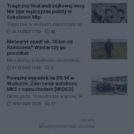
zabudowie szeregowej przy ulicy
strefę ograniczonej lotności EP R125.
Tragiczny finał andrzejkowej nocy.
kardynała Karola Wojtyły na
Nie żyje mężczyzna pobity w
rzeszowskim osiedlu Biała.
Sokołowie Młp.
Tragicznie w skutkach zakończyła się
andrzejkowa noc w Sokołowie Młp. W
Data dodania artykułu:
Liczba komentarzy artykułu:
26.11.2023 17:50
82
wyniku bójki życie stracił 43-letni
Meteoryt spadł ok. 30 km od
mężczyzna. Zmarł w drodze do
Rzeszowa? Wystarczy go
szpitala.
poszukać
Mieszkańcy południowo-wschodniej
Polski kilkanaście dni temu mogli
Data dodania artykułu:
Liczba komentarzy artykułu:
31.12.2023 10:36
2
zobaczyć jasny rozbłysk na niebie.
Poważny wypadek na DK 94 w
Świadkowie zdarzenia twierdzą, że
Woliczce. Zderzenie autobusu
najpierw usłyszeli głośny huk, a
MKS z samochodem [WIDEO]
następnie zobaczyli jasną kulę ognia,
Około godz. 10 na drodze krajowej 94
która przeleciała przez niebo.
w Woliczce w gminie Świlcza doszło
Data dodania artykułu:
Liczba komentarzy artykułu:
19.01.2024 10:29
37
do poważnego wypadku. Zderzyły się
autobus MKS oraz samochód
REKLAMA
osobowy.