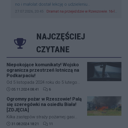
Treść komentarza:
no i małolat dostał lekcję o udzieleniu
pierwszeństwa
Data dodania komentarza:
Źródło komentarza:
27.07.2026, 20:45
Dramat na przejeździe w Rzeszowie. 16-latek na hulajnodze wjechał wprost pod szynobus
NAJCZĘŚCIEJ
CZYTANE
Niepokojące komunikaty! Wojsko
ogranicza przestrzeń lotniczą na
Podkarpaciu!
Od 5 listopada 2024 roku do 5 lutego
2025 roku w południowo-wschodniej
Data dodania artykułu:
Liczba komentarzy artykułu:
05.11.2024 08:41
6
części Polski (Podkarpacie)
Ogromny pożar w Rzeszowie! Palą
obowiązywać będą nowe, bardziej
się szeregówki na osiedlu Biała!
restrykcyjne zasady dotyczące ruchu
[ZDJĘCIA]
lotniczego. Decyzja ta została podjęta
Kilka zastępów straży pożarnej gasi
na wniosek Dowództwa Operacyjnego
duży pożar budynków mieszkalnych w
Data dodania artykułu:
Liczba komentarzy artykułu:
31.08.2024 18:21
11
Rodzajów Sił Zbrojnych i wprowadza