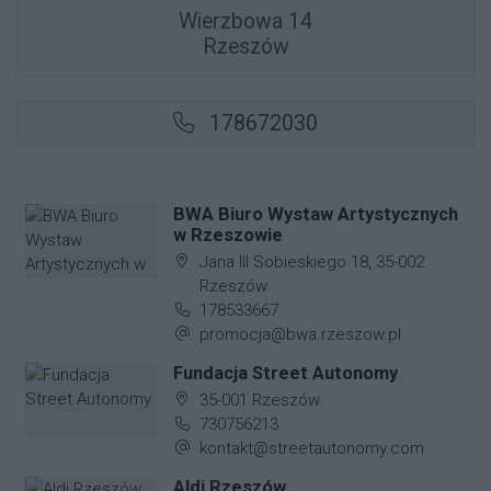
Wierzbowa 14
Rzeszów
178672030
BWA Biuro Wystaw Artystycznych
w Rzeszowie
Adres firmy:
Jana III Sobieskiego 18, 35-002
Rzeszów
Numer telefonu firmy:
178533667
Adres e-mail firmy:
promocja@bwa.rzeszow.pl
Fundacja Street Autonomy
Adres firmy:
35-001 Rzeszów
Numer telefonu firmy:
730756213
Adres e-mail firmy:
kontakt@streetautonomy.com
Aldi Rzeszów