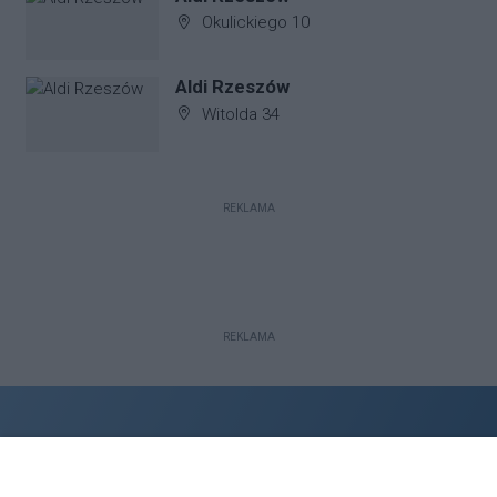
Adres firmy:
Okulickiego 10
Aldi Rzeszów
Adres firmy:
Witolda 34
REKLAMA
REKLAMA