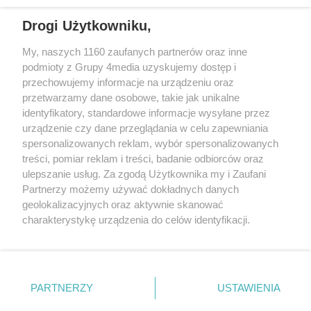
Drogi Użytkowniku,
My, naszych 1160 zaufanych partnerów oraz inne
podmioty z Grupy 4media uzyskujemy dostęp i
Wydawcą
halorzeszow.pl
jest:
przechowujemy informacje na urządzeniu oraz
STOWARZYSZENIE INICJATYW SPOŁECZNYCH PERSPEKTYWA
przetwarzamy dane osobowe, takie jak unikalne
identyfikatory, standardowe informacje wysyłane przez
Adres do korespondencji:
urządzenie czy dane przeglądania w celu zapewniania
ul. Piastów 3/20
35-077 Rzeszów
spersonalizowanych reklam, wybór spersonalizowanych
treści, pomiar reklam i treści, badanie odbiorców oraz
kontakt@halorzeszow.pl
ulepszanie usług. Za zgodą Użytkownika my i Zaufani
Partnerzy możemy używać dokładnych danych
geolokalizacyjnych oraz aktywnie skanować
Redakcja
Reklama
Kontakt
Patronat medialny
charakterystykę urządzenia do celów identyfikacji.
Regulamin portalu
Polityka prywatności
Ponieważ cenimy Twoją prywatność, prosimy o zgodę na
korzystanie z tych technologii poprzez kliknięcie
„Akceptuję”. Zgoda jest dobrowolna i zawsze możesz ją
zmienić/wycofać klikając przycisk ustawień prywatności
PARTNERZY
USTAWIENIA
Facebook.com
X.com
Instagram.com
Tiktok.com
Youtube.com
znajdujący się w lewym dolnym rogu strony
. Niektóre