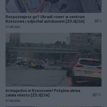
Rozpoznajesz go? Ukradł rower w centrum
Liczba z
4
Rzeszowa i odjechał autobusem [ZDJĘCIA]
Data dodania galerii:
07.08.2026
Armagedon w Rzeszowie! Potężna ulewa
Liczba zd
51
zalała miasto [ZDJĘCIA]
Data dodania galerii:
07.08.2026