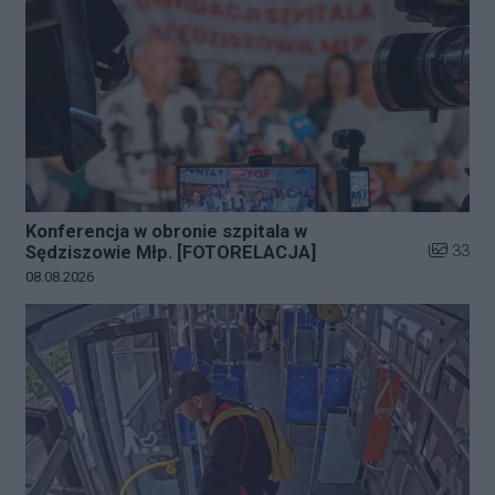
Konferencja w obronie szpitala w
Liczba zd
33
Sędziszowie Młp. [FOTORELACJA]
Data dodania galerii:
08.08.2026