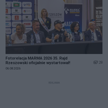
Fotorelacja MARMA 2026 35. Rajd
Liczba zd
28
Rzeszowski oficjalnie wystartował!
Data dodania galerii:
06.08.2026
REKLAMA