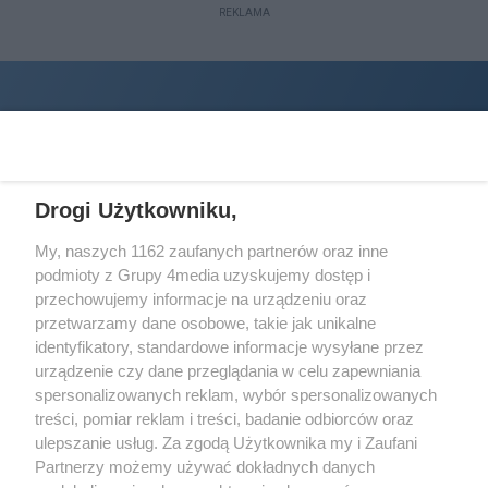
REKLAMA
Drogi Użytkowniku,
My, naszych 1162 zaufanych partnerów oraz inne
podmioty z Grupy 4media uzyskujemy dostęp i
Wydawcą
halorzeszow.pl
jest:
przechowujemy informacje na urządzeniu oraz
STOWARZYSZENIE INICJATYW SPOŁECZNYCH PERSPEKTYWA
przetwarzamy dane osobowe, takie jak unikalne
identyfikatory, standardowe informacje wysyłane przez
Adres do korespondencji:
urządzenie czy dane przeglądania w celu zapewniania
ul. Piastów 3/20
35-077 Rzeszów
spersonalizowanych reklam, wybór spersonalizowanych
treści, pomiar reklam i treści, badanie odbiorców oraz
kontakt@halorzeszow.pl
ulepszanie usług. Za zgodą Użytkownika my i Zaufani
Partnerzy możemy używać dokładnych danych