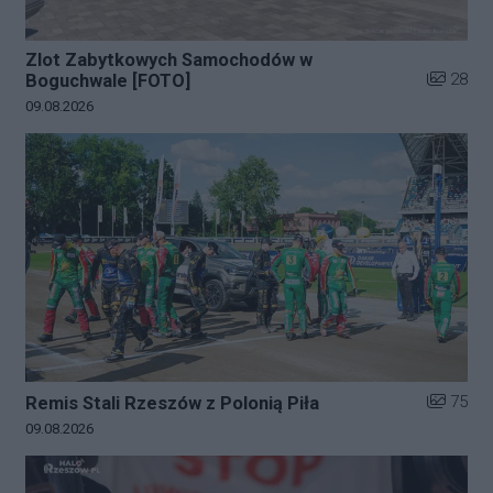
Zlot Zabytkowych Samochodów w
Liczba zd
28
Boguchwale [FOTO]
Data dodania galerii:
09.08.2026
Liczba zd
75
Remis Stali Rzeszów z Polonią Piła
Data dodania galerii:
09.08.2026