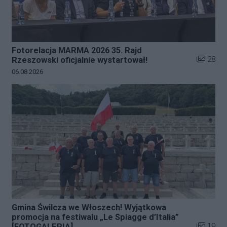
Fotorelacja MARMA 2026 35. Rajd
Liczba zd
28
Rzeszowski oficjalnie wystartował!
Data dodania galerii:
06.08.2026
Gmina Świlcza we Włoszech! Wyjątkowa
promocja na festiwalu „Le Spiagge d’Italia”
Liczba zd
19
[FOTOGALERIA]