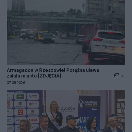
Armagedon w Rzeszowie! Potężna ulewa
Liczba zd
51
zalała miasto [ZDJĘCIA]
Data dodania galerii:
07.08.2026