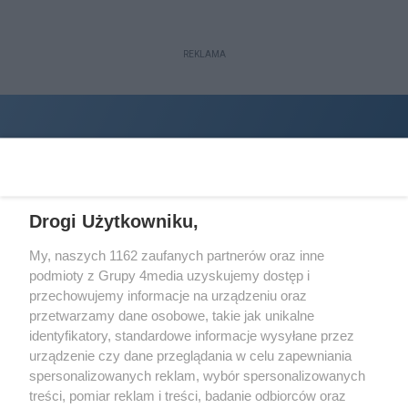
REKLAMA
Drogi Użytkowniku,
My, naszych 1162 zaufanych partnerów oraz inne
podmioty z Grupy 4media uzyskujemy dostęp i
Wydawcą
halorzeszow.pl
jest:
przechowujemy informacje na urządzeniu oraz
STOWARZYSZENIE INICJATYW SPOŁECZNYCH PERSPEKTYWA
przetwarzamy dane osobowe, takie jak unikalne
identyfikatory, standardowe informacje wysyłane przez
Adres do korespondencji:
urządzenie czy dane przeglądania w celu zapewniania
ul. Piastów 3/20
35-077 Rzeszów
spersonalizowanych reklam, wybór spersonalizowanych
treści, pomiar reklam i treści, badanie odbiorców oraz
kontakt@halorzeszow.pl