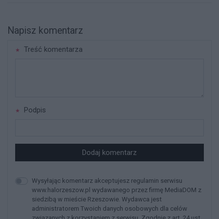
Napisz komentarz
Treść komentarza
Podpis
Dodaj komentarz
Wysyłając komentarz akceptujesz regulamin serwisu
www.halorzeszow.pl wydawanego przez firmę MediaDOM z
siedzibą w mieście Rzeszowie. Wydawca jest
administratorem Twoich danych osobowych dla celów
związanych z korzystaniem z serwisu. Zgodnie z art. 24 ust.