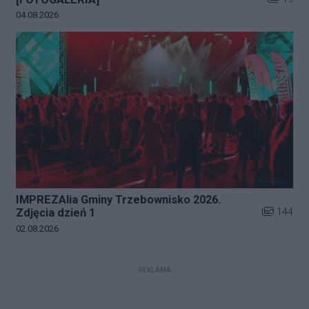
Data dodania galerii:
04.08.2026
IMPREZAlia Gminy Trzebownisko 2026.
Liczba zdj
144
Zdjęcia dzień 1
Data dodania galerii:
02.08.2026
REKLAMA