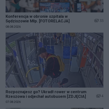
Konferencja w obronie szpitala w
Liczba zd
33
Sędziszowie Młp. [FOTORELACJA]
Data dodania galerii:
08.08.2026
Rozpoznajesz go? Ukradł rower w centrum
Liczba z
4
Rzeszowa i odjechał autobusem [ZDJĘCIA]
Data dodania galerii:
07.08.2026