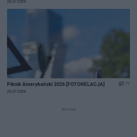
Data dodania galerii:
26.07.2026
Liczba zd
71
Piknik Amerykański 2026 [FOTORELACJA]
Data dodania galerii:
26.07.2026
REKLAMA