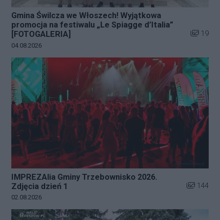
Gmina Świlcza we Włoszech! Wyjątkowa
promocja na festiwalu „Le Spiagge d’Italia”
Liczba zd
19
[FOTOGALERIA]
Data dodania galerii:
04.08.2026
IMPREZAlia Gminy Trzebownisko 2026.
Liczba zdj
144
Zdjęcia dzień 1
Data dodania galerii:
02.08.2026