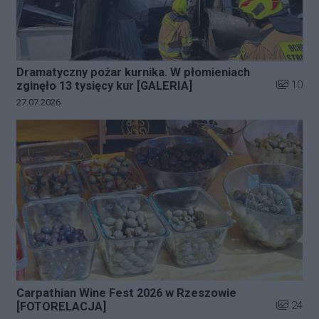
Dramatyczny pożar kurnika. W płomieniach
Liczba zd
10
zginęło 13 tysięcy kur [GALERIA]
Data dodania galerii:
27.07.2026
Carpathian Wine Fest 2026 w Rzeszowie
Liczba zd
24
[FOTORELACJA]