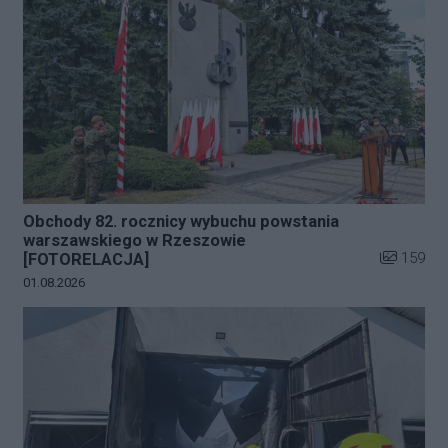
Obchody 82. rocznicy wybuchu powstania
warszawskiego w Rzeszowie
Liczba zdj
159
[FOTORELACJA]
Data dodania galerii:
01.08.2026