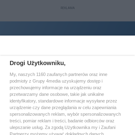
REKLAMA
Drogi Użytkowniku,
My, naszych 1160 zaufanych partnerów oraz inne
podmioty z Grupy 4media uzyskujemy dostęp i
Wydawcą
halorzeszow.pl
jest:
przechowujemy informacje na urządzeniu oraz
STOWARZYSZENIE INICJATYW SPOŁECZNYCH PERSPEKTYWA
przetwarzamy dane osobowe, takie jak unikalne
identyfikatory, standardowe informacje wysyłane przez
Adres do korespondencji:
urządzenie czy dane przeglądania w celu zapewniania
ul. Piastów 3/20
35-077 Rzeszów
spersonalizowanych reklam, wybór spersonalizowanych
treści, pomiar reklam i treści, badanie odbiorców oraz
kontakt@halorzeszow.pl
ulepszanie usług. Za zgodą Użytkownika my i Zaufani
Partnerzy możemy używać dokładnych danych