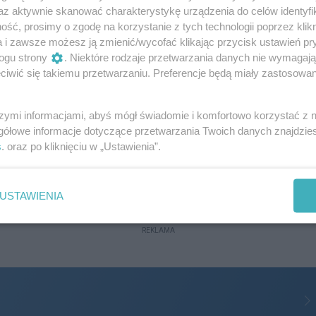
az aktywnie skanować charakterystykę urządzenia do celów identyfi
skiego, zostało ponownie przedłużone.
:33
1
ść, prosimy o zgodę na korzystanie z tych technologii poprzez klikn
a i zawsze możesz ją zmienić/wycofać klikając przycisk ustawień pr
ogu strony
. Niektóre rodzaje przetwarzania danych nie wymagaj
ną panele fotowoltaiczne? Strażacy
iwić się takiemu przetwarzaniu. Preferencje będą miały zastosowania
ują przyczyny
szymi informacjami, abyś mógł świadomie i komfortowo korzystać z
woltaiczne. Ogień zajął dach… – to fragment
gółowe informacje dotyczące przetwarzania Twoich danych znajdzi
czego do tego doszło? Bo instalacja została źle
s
. oraz po kliknięciu w „Ustawienia”.
iadają strażacy.
07
USTAWIENIA
REKLAMA