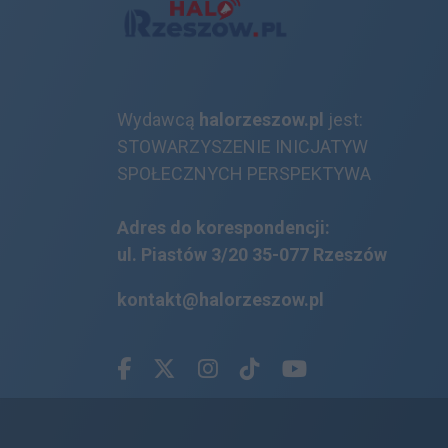
Wydawcą
halorzeszow.pl
jest:
STOWARZYSZENIE INICJATYW
SPOŁECZNYCH PERSPEKTYWA
Adres do korespondencji:
ul. Piastów 3/20
35-077 Rzeszów
kontakt@halorzeszow.pl
Facebook.com
X.com
Instagram.com
Tiktok.com
Youtube.com