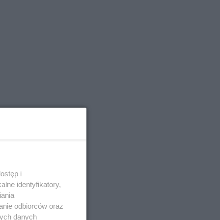
ostęp i
lne identyfikatory,
iania
anie odbiorców oraz
nych danych