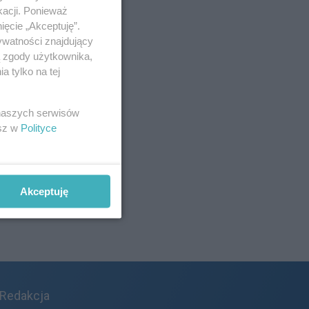
kacji. Ponieważ
ięcie „Akceptuję”.
ywatności znajdujący
ą zgody użytkownika,
 tylko na tej
 naszych serwisów
esz w
Polityce
Akceptuję
Redakcja