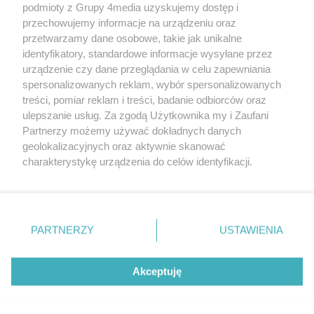
podmioty z Grupy 4media uzyskujemy dostęp i
Wydawcą
halorzeszow.pl
jest:
przechowujemy informacje na urządzeniu oraz
STOWARZYSZENIE INICJATYW SPOŁECZNYCH PERSPEKTYWA
przetwarzamy dane osobowe, takie jak unikalne
identyfikatory, standardowe informacje wysyłane przez
Adres do korespondencji:
urządzenie czy dane przeglądania w celu zapewniania
ul. Piastów 3/20
35-077 Rzeszów
spersonalizowanych reklam, wybór spersonalizowanych
treści, pomiar reklam i treści, badanie odbiorców oraz
kontakt@halorzeszow.pl
ulepszanie usług. Za zgodą Użytkownika my i Zaufani
Partnerzy możemy używać dokładnych danych
geolokalizacyjnych oraz aktywnie skanować
Redakcja
Reklama
Kontakt
Patronat medialny
charakterystykę urządzenia do celów identyfikacji.
Regulamin portalu
Polityka prywatności
Ponieważ cenimy Twoją prywatność, prosimy o zgodę na
korzystanie z tych technologii poprzez kliknięcie
„Akceptuję”. Zgoda jest dobrowolna i zawsze możesz ją
zmienić/wycofać klikając przycisk ustawień prywatności
PARTNERZY
USTAWIENIA
Facebook.com
X.com
Instagram.com
Tiktok.com
Youtube.com
znajdujący się w lewym dolnym rogu strony
. Niektóre
rodzaje przetwarzania danych nie wymagają zgody
użytkownika, ale masz prawo sprzeciwić się takiemu
Akceptuję
CMS portalu
przygotowany przez
przetwarzaniu. Preferencje będą miały zastosowania tylko
na tej witrynie.
Loaded
:
Unmute