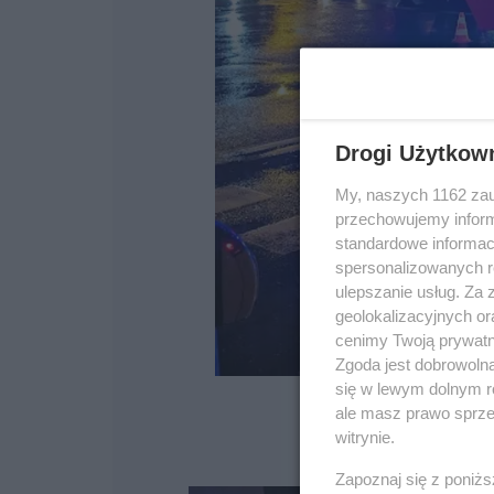
Drogi Użytkow
My, naszych 1162 zau
przechowujemy informa
standardowe informac
spersonalizowanych re
ulepszanie usług. Za
geolokalizacyjnych or
cenimy Twoją prywatno
Zgoda jest dobrowoln
się w lewym dolnym r
ale masz prawo sprzec
witrynie.
Zapoznaj się z poniż