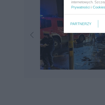
internetowych. Szcze
Prywatności
i
Cookie
PARTNERZY