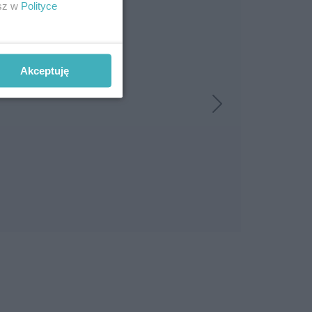
esz w
Polityce
Akceptuję