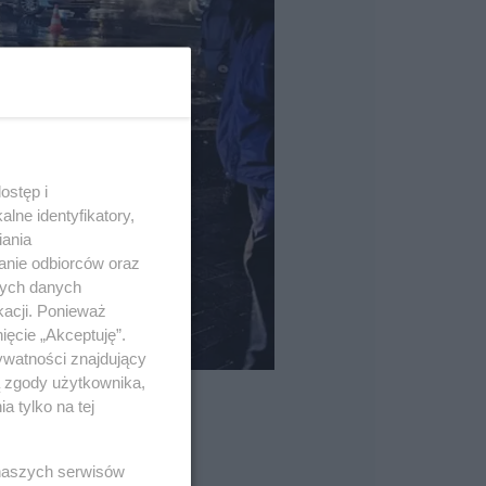
ostęp i
lne identyfikatory,
iania
anie odbiorców oraz
nych danych
kacji. Ponieważ
ięcie „Akceptuję”.
ywatności znajdujący
ą zgody użytkownika,
 tylko na tej
 naszych serwisów