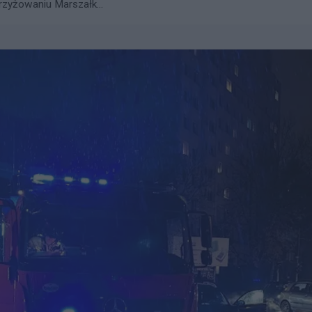
zyżowaniu Marszałk...