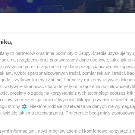
niku,
fanych partnerów oraz inne podmioty z Grupy 4media uzyskujemy d
cje na urządzeniu oraz przetwarzamy dane osobowe, takie jak unika
je wysyłane przez urządzenie czy dane przeglądania w celu zapewn
klam, wybór spersonalizowanych treści, pomiar reklam i treści, bad
 zgodą Użytkownika my i Zaufani Partnerzy możemy używać dokład
az aktywnie skanować charakterystykę urządzenia do celów identyfi
ść, prosimy o zgodę na korzystanie z tych technologii poprzez klikn
a i zawsze możesz ją zmienić/wycofać klikając przycisk ustawień pr
ogu strony
. Niektóre rodzaje przetwarzania danych nie wymagaj
5
/ 5
iwić się takiemu przetwarzaniu. Preferencje będą miały zastosowania
szymi informacjami, abyś mógł świadomie i komfortowo korzystać z