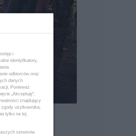
ostęp i
lne identyfikatory,
iania
anie odbiorców oraz
nych danych
kacji. Ponieważ
ięcie „Akceptuję”.
ywatności znajdujący
ą zgody użytkownika,
 tylko na tej
 naszych serwisów