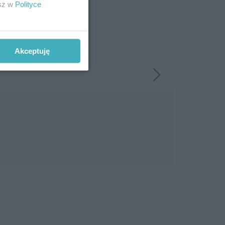
esz w
Polityce
Akceptuję