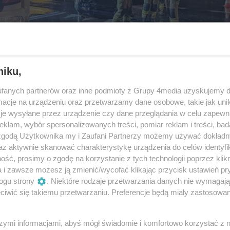
niku,
fanych partnerów oraz inne podmioty z Grupy 4media uzyskujemy d
cje na urządzeniu oraz przetwarzamy dane osobowe, takie jak unika
je wysyłane przez urządzenie czy dane przeglądania w celu zapewn
klam, wybór spersonalizowanych treści, pomiar reklam i treści, bad
 zgodą Użytkownika my i Zaufani Partnerzy możemy używać dokład
az aktywnie skanować charakterystykę urządzenia do celów identyfi
ść, prosimy o zgodę na korzystanie z tych technologii poprzez klikn
a i zawsze możesz ją zmienić/wycofać klikając przycisk ustawień pr
ogu strony
. Niektóre rodzaje przetwarzania danych nie wymagaj
2
/ 5
iwić się takiemu przetwarzaniu. Preferencje będą miały zastosowania
szymi informacjami, abyś mógł świadomie i komfortowo korzystać z