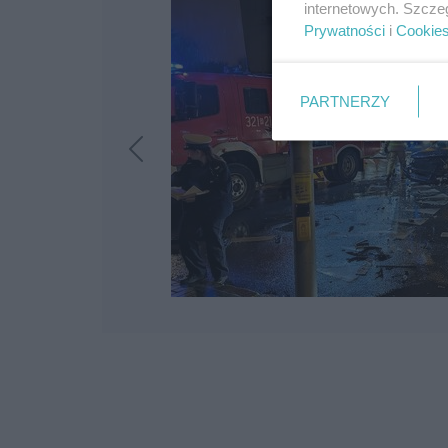
internetowych. Szcze
Prywatności
i
Cookie
PARTNERZY