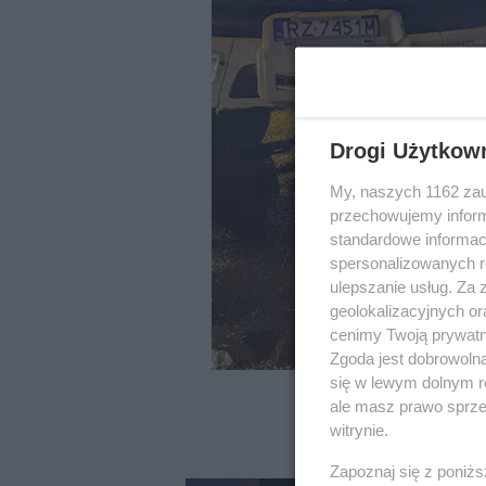
Drogi Użytkow
My, naszych 1162 zau
przechowujemy informa
standardowe informac
spersonalizowanych re
ulepszanie usług. Za
geolokalizacyjnych or
cenimy Twoją prywatno
Zgoda jest dobrowoln
się w lewym dolnym r
ale masz prawo sprzec
witrynie.
Zapoznaj się z poniż