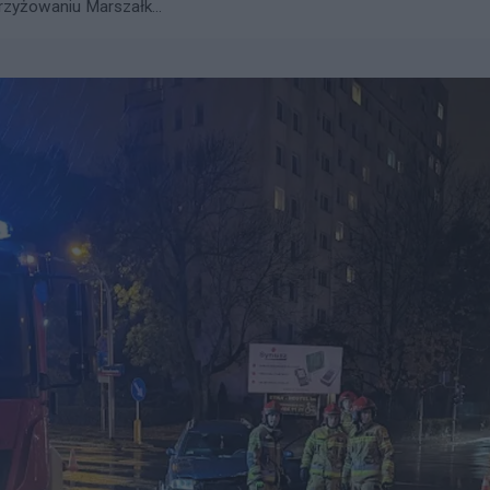
zyżowaniu Marszałk...