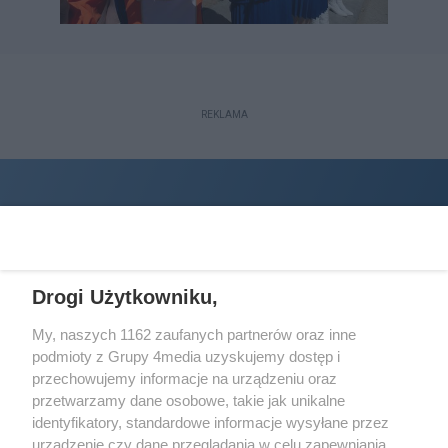
REKLAMA
Drogi Użytkowniku,
My, naszych 1162 zaufanych partnerów oraz inne
podmioty z Grupy 4media uzyskujemy dostęp i
Wydawcą
halorzeszow.pl
jest:
przechowujemy informacje na urządzeniu oraz
STOWARZYSZENIE INICJATYW SPOŁECZNYCH PERSPEKTYWA
przetwarzamy dane osobowe, takie jak unikalne
identyfikatory, standardowe informacje wysyłane przez
Adres do korespondencji:
urządzenie czy dane przeglądania w celu zapewniania