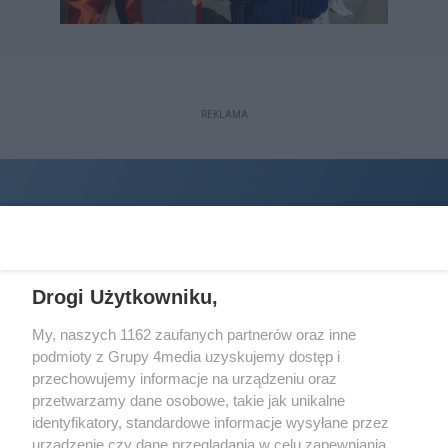
REKLAMA
Drogi Użytkowniku,
My, naszych 1162 zaufanych partnerów oraz inne
podmioty z Grupy 4media uzyskujemy dostęp i
Wydawcą
halorzeszow.pl
jest:
przechowujemy informacje na urządzeniu oraz
STOWARZYSZENIE INICJATYW SPOŁECZNYCH PERSPEKTYWA
przetwarzamy dane osobowe, takie jak unikalne
identyfikatory, standardowe informacje wysyłane przez
Adres do korespondencji:
urządzenie czy dane przeglądania w celu zapewniania