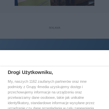
REKLAMA
Drogi Użytkowniku,
My, naszych 1162 zaufanych partnerów oraz inne
podmioty z Grupy 4media uzyskujemy dostęp i
Wydawcą
halorzeszow.pl
jest:
przechowujemy informacje na urządzeniu oraz
STOWARZYSZENIE INICJATYW SPOŁECZNYCH PERSPEKTYWA
przetwarzamy dane osobowe, takie jak unikalne
identyfikatory, standardowe informacje wysyłane przez
Adres do korespondencji:
urządzenie czy dane przeglądania w celu zapewniania