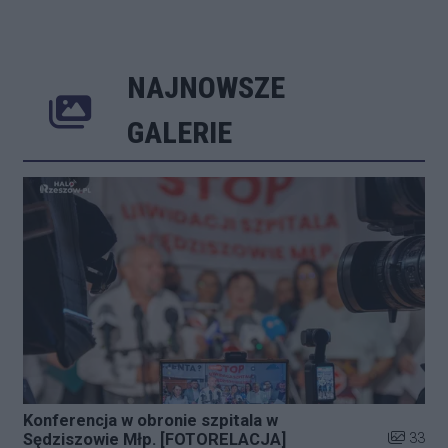
NAJNOWSZE
Poprzednie
Następne
Kliknij 
GALERIE
Konferencja w obronie szpitala w
Liczba zd
33
Sędziszowie Młp. [FOTORELACJA]