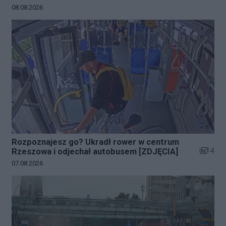
Data dodania galerii:
08.08.2026
Rozpoznajesz go? Ukradł rower w centrum
Liczba z
4
Rzeszowa i odjechał autobusem [ZDJĘCIA]
Data dodania galerii:
07.08.2026