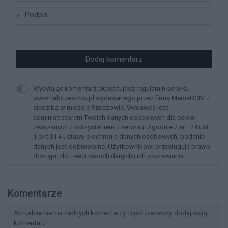
Podpis
Dodaj komentarz
Wysyłając komentarz akceptujesz regulamin serwisu
www.halorzeszow.pl wydawanego przez firmę MediaDOM z
siedzibą w mieście Rzeszowie. Wydawca jest
administratorem Twoich danych osobowych dla celów
związanych z korzystaniem z serwisu. Zgodnie z art. 24 ust.
1 pkt 3 i 4 ustawy o ochronie danych osobowych, podanie
danych jest dobrowolne, Użytkownikowi przysługuje prawo
dostępu do treści swoich danych i ich poprawiania.
Komentarze
Aktualnie nie ma żadnych komentarzy. Bądź pierwszy, dodaj swój
komentarz.