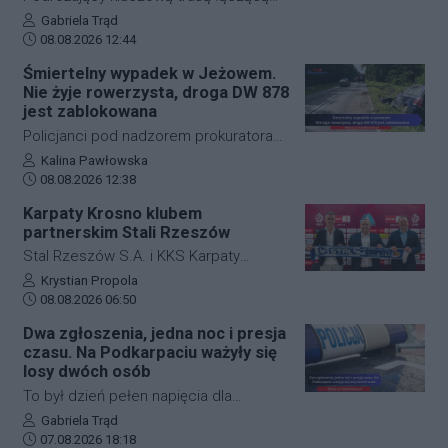
Jasło z Gorlicami muszą uzbroić się w
Autor artykułu:
Gabriela Trąd
Data dodania artykułu:
cierpliwość. Niespodziewane
08.08.2026 12:44
zdarzenie drogowe w miejscowości
Śmiertelny wypadek w Jeżowem.
Przysieki doprowadziło do utrudnień na
Nie żyje rowerzysta, droga DW 878
drodze krajowej nr 28. Na miejscu
jest zablokowana
natychmiast pojawiła się policja, która
Policjanci pod nadzorem prokuratora
wprowadziła zmianę w organizacji
ustalają szczegółowe okoliczności
Autor artykułu:
Kalina Pawłowska
ruchu, by zabezpieczyć teren i uniknąć
Data dodania artykułu:
tragicznego wypadku, do którego
08.08.2026 12:38
kolejnych niebezpiecznych sytuacji.
doszło dzisiaj rano w miejscowości
Karpaty Krosno klubem
Jeżowe w powiecie niżańskim. W
partnerskim Stali Rzeszów
wyniku zderzenia samochodu
Stal Rzeszów S.A. i KKS Karpaty
osobowego z rowerzystą, śmierć na
Krosno rozpoczęły oficjalną
Autor artykułu:
Krystian Propola
miejscu poniósł kierujący jednośladem.
Data dodania artykułu:
współpracę. Kluby podpisały
08.08.2026 06:50
Droga wojewódzka nr 878 jest
długoterminową umowę partnerską,
Dwa zgłoszenia, jedna noc i presja
całkowicie zablokowana.
która ma obejmować m.in. wymianę
czasu. Na Podkarpaciu ważyły się
doświadczeń, rozwój szkolenia
losy dwóch osób
młodzieży oraz obserwację i
To był dzień pełen napięcia dla
pozyskiwanie utalentowanych
funkcjonariuszy z powiatu niżańskiego.
Autor artykułu:
Gabriela Trąd
zawodników z regionu.
Data dodania artykułu:
W ciągu zaledwie kilkunastu godzin
07.08.2026 18:18