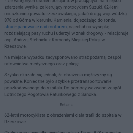
- Ze wstępnych ustaleń policjantów pracujących na miejscu
zdarzenia wynika, że kierujący motocyklem Suzuki, 62-letni
mieszkaniec powiatu rzeszowskiego, jadać drogą wojewódzką
878 od Górna w kierunku Kamienia, dojeżdżając do ronda,
stracił panowanie nad motorem
, najechał na wysepkę
rozdzielającą pasy ruchu i uderzył w znak drogowy - relacjonuje
asp. Andrzej Stebnicki z Komendy Miejskiej Policji w
Rzeszowie.
Na miejsce wypadku zadysponowano straż pożarną, zespół
ratownictwa medycznego oraz policję.
Szybko okazało się jednak, że obrażenia mężczyzny są
poważne. Konieczne było szybkie przetransportowanie
poszkodowanego do szpitala. Do pomocy wezwano zespół
Lotniczego Pogotowia Ratunkowego z Sanoka.
Reklama
62-letni motocyklista z obrażeniami ciała trafił do szpitala w
Rzeszowie.
Okoliczności wypadku wyjaśnia policja. Droga 878 pomiędzy