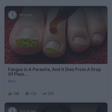
8 h 3 min
Fungus Is A Parasite, And It Dies From A Drop
Of Plain...
More
188
139
359
10 h 31 min