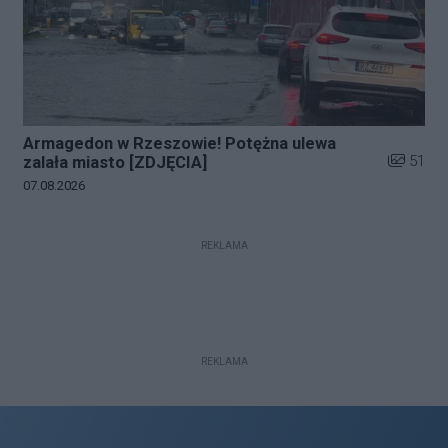
Armagedon w Rzeszowie! Potężna ulewa
Liczba zd
51
zalała miasto [ZDJĘCIA]
Data dodania galerii:
07.08.2026
REKLAMA
REKLAMA