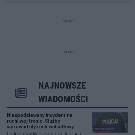
REKLAMA
REKLAMA
NAJNOWSZE
Rozwiń
Poprzednie
Następne
Kliknij aby 
K
WIADOMOŚCI
Niespodziewany incydent na
ruchliwej trasie. Służby
wprowadziły ruch wahadłowy
Podróżujący kluczową trasą łączącą