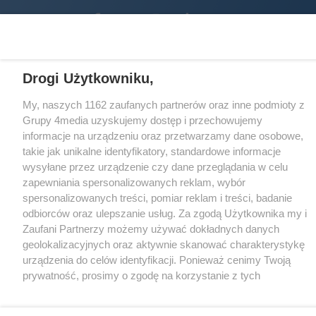
Facebook.com
X.com
Instagram.com
Tiktok.com
Youtube.com
CMS portalu
przygotowany przez
Drogi Użytkowniku,
Loaded
:
Unmute
51.07%
My, naszych 1162 zaufanych partnerów oraz inne podmioty z
Grupy 4media uzyskujemy dostęp i przechowujemy
informacje na urządzeniu oraz przetwarzamy dane osobowe,
takie jak unikalne identyfikatory, standardowe informacje
wysyłane przez urządzenie czy dane przeglądania w celu
zapewniania spersonalizowanych reklam, wybór
spersonalizowanych treści, pomiar reklam i treści, badanie
odbiorców oraz ulepszanie usług. Za zgodą Użytkownika my i
Zaufani Partnerzy możemy używać dokładnych danych
geolokalizacyjnych oraz aktywnie skanować charakterystykę
urządzenia do celów identyfikacji. Ponieważ cenimy Twoją
prywatność, prosimy o zgodę na korzystanie z tych
technologii poprzez kliknięcie „Akceptuję”. Zgoda jest
dobrowolna i zawsze możesz ją zmienić/wycofać klikając