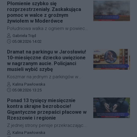
palących się balotów siana przeniósł
Płomienie szybko się
się na budynek, w którym znajdowały
rozprzestrzeniały. Zaskakująca
się dziesiątki zwierząt. Dzięki
pomoc w walce z groźnym
błyskawicznej i zdecydowanej akcji
żywiołem w Moderówce
strażaków udało się opanować sytuację
Południowa walka z ogniem w powiecie
i zapobiec najgorszemu.
krośnieńskim wymagała
Autor artykułu:
Gabriela Trąd
Data dodania artykułu:
natychmiastowej interwencji służb
05.08.2026 14:02
ratunkowych. W miejscowości
Dramat na parkingu w Jarosławiu!
Moderówka doszło do rozległego
10-miesięczne dziecko uwięzione
pożaru ścierniska, który ze względu na
w nagrzanym aucie. Policjanci
panujące warunki zaczął się
musieli wybić szybę
gwałtownie rozprzestrzeniać. W akcji
Koszmar na jednym z parkingów w
gaśniczej wzięło udział aż siedem
Jarosławiu. Młoda matka przypadkowo
Autor artykułu:
Kalina Pawłowska
zastępów straży pożarnej, a
Data dodania artykułu:
zatrzasnęła kluczyki w samochodzie, w
05.08.2026 13:25
przełomowy dla opanowania sytuacji
którym znajdowało się jej 10-
Ponad 13 tysięcy miesięcznie
okazał się manewr wykonany przez
miesięczne dziecko. Wskutek upału
kontra skrajne bezrobocie!
jednego z miejscowych rolników.
temperatura w pojeździe rosła z minuty
Gigantyczne przepaści płacowe w
na minutę. Wezwani na miejsce
Rzeszowie i regionie
policjanci użyli siły i bezpiecznie
Z jednej strony pensje przekraczające
wydostali malucha ze śmiertelnej
13 tysięcy złotych brutto i sektory,
Autor artykułu:
Kalina Pawłowska