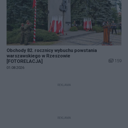
Obchody 82. rocznicy wybuchu powstania
warszawskiego w Rzeszowie
Liczba zdj
159
[FOTORELACJA]
Data dodania galerii:
01.08.2026
REKLAMA
REKLAMA