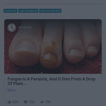
rzeszów
sąd okręgowy
marcin warchoł
9 h 43 min
Fungus Is A Parasite, And It Dies From A Drop
Of Plain...
More
324
155
136