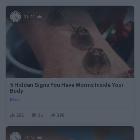
3 h 23 min
5 Hidden Signs You Have Worms Inside Your
Body
More
262
26
399
7 h 42 min