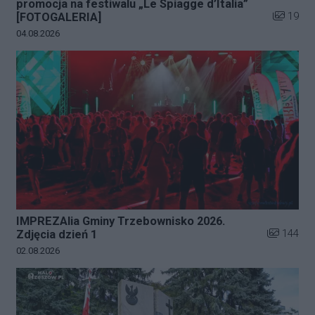
promocja na festiwalu „Le Spiagge d’Italia”
Liczba zd
19
[FOTOGALERIA]
Data dodania galerii:
04.08.2026
IMPREZAlia Gminy Trzebownisko 2026.
Liczba zdj
144
Zdjęcia dzień 1
Data dodania galerii:
02.08.2026