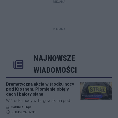
REKLAMA
REKLAMA
NAJNOWSZE
Rozwiń
Poprzednie
Następne
Kliknij aby 
K
WIADOMOŚCI
Dramatyczna akcja w środku nocy
pod Krosnem. Płomienie objęły
dach i baloty siana
W środku nocy w Targowiskach pod
Krosnem doszło do groźnego pożaru
Autor artykułu:
Gabriela Trąd
Data dodania artykułu:
na terenie stadniny koni. Ogień z
06.08.2026 07:31