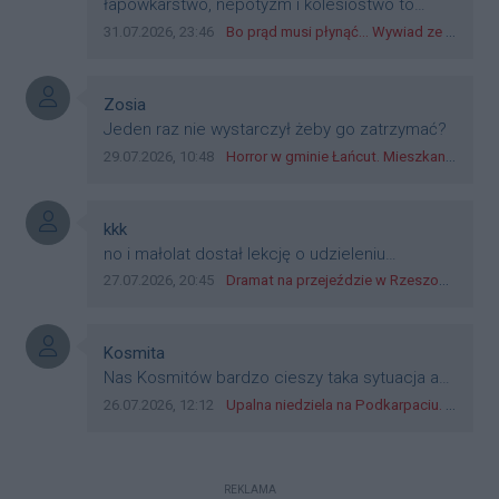
teraz młode ludzie mówią.
Treść komentarza:
łapówkarstwo, nepotyzm i kolesiostwo to
norma w pge dystrybucja rzeszów, takie ***e
Data dodania komentarza:
Źródło komentarza:
31.07.2026, 23:46
Bo prąd musi płynąć... Wywiad ze Zbigniewem Możdżeniem - Dyrektorem Generalnym Oddziału PGE Dystrybucja w Rzeszowie
jak wozowicz czy rybarczyk lub kutyła
cieleckiz dupo na głowie nadal pracują bo to
zagorzali pisowcy
Autor komentarza:
Zosia
Treść komentarza:
Jeden raz nie wystarczył żeby go zatrzymać?
Data dodania komentarza:
Źródło komentarza:
29.07.2026, 10:48
Horror w gminie Łańcut. Mieszkaniec Rzeszowa terroryzował rodzinę nożem i zaatakował policjantów! [VIDEO]
Autor komentarza:
kkk
Treść komentarza:
no i małolat dostał lekcję o udzieleniu
pierwszeństwa
Data dodania komentarza:
Źródło komentarza:
27.07.2026, 20:45
Dramat na przejeździe w Rzeszowie. 16-latek na hulajnodze wjechał wprost pod szynobus
Autor komentarza:
Kosmita
Treść komentarza:
Nas Kosmitów bardzo cieszy taka sytuacja a
już szczególnie, gdy bez wysiłku i nakładów
Data dodania komentarza:
Źródło komentarza:
26.07.2026, 12:12
Upalna niedziela na Podkarpaciu. Synoptycy zapowiadają 30°C w części regionu
finansowych przejmujemy kolejne rejony
WSZECHŚWIATÓW. Uważamy, że należy
zwiększać wycinkę drzewostanów oraz
REKLAMA