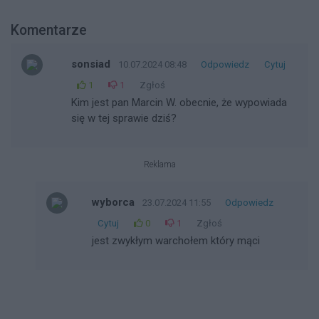
Komentarze
sonsiad
10.07.2024 08:48
Odpowiedz
Cytuj
1
1
Zgłoś
Kim jest pan Marcin W. obecnie, że wypowiada
się w tej sprawie dziś?
Reklama
wyborca
23.07.2024 11:55
Odpowiedz
Cytuj
0
1
Zgłoś
jest zwykłym warchołem który mąci