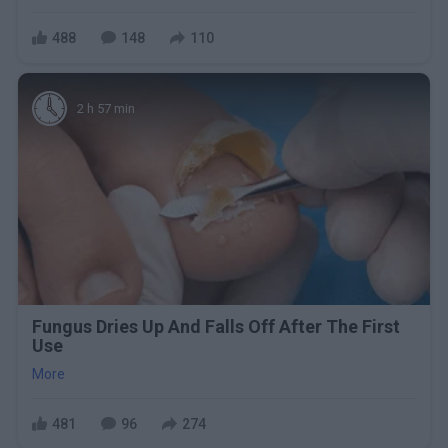
488
148
110
2 h 57 min
Fungus Dries Up And Falls Off After The First
Use
More
481
96
274