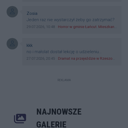
jak wozowicz czy rybarczyk lub kutyła
cieleckiz dupo na głowie nadal pracują bo to
zagorzali pisowcy
Autor komentarza:
Zosia
Treść komentarza:
Jeden raz nie wystarczył żeby go zatrzymać?
Data dodania komentarza:
Źródło komentarza:
29.07.2026, 10:48
Horror w gminie Łańcut. Mieszkaniec Rzeszowa terroryzował rodzinę nożem i zaatakował policjantów! [VIDEO]
Autor komentarza:
kkk
Treść komentarza:
no i małolat dostał lekcję o udzieleniu
pierwszeństwa
Data dodania komentarza:
Źródło komentarza:
27.07.2026, 20:45
Dramat na przejeździe w Rzeszowie. 16-latek na hulajnodze wjechał wprost pod szynobus
REKLAMA
NAJNOWSZE
Poprzednie
Następne
Kliknij 
GALERIE