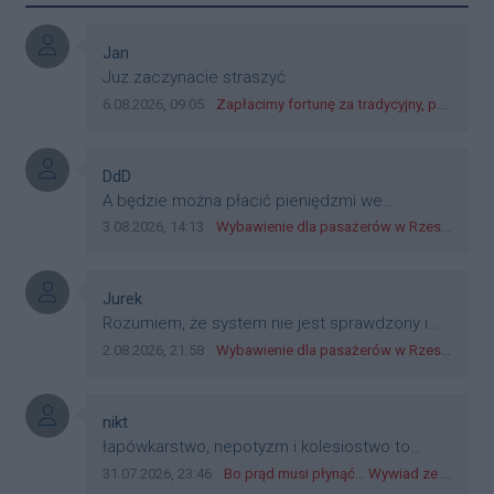
Autor komentarza:
Jan
Treść komentarza:
Juz zaczynacie straszyć
Data dodania komentarza:
Źródło komentarza:
6.08.2026, 09:05
Zapłacimy fortunę za tradycyjny, polski obiad?! Ceny ziemniaków w skupach skoczyły o 265 procent!
Autor komentarza:
DdD
Treść komentarza:
A będzie można płacić pieniędzmi we
wszystkich? Bo banknoty emitowane przez
Data dodania komentarza:
Źródło komentarza:
3.08.2026, 14:13
Wybawienie dla pasażerów w Rzeszowie? W mieście ruszyły testy nowego rozwiązania
Narodowy Bank Polski, są prawnym środkiem
płatniczym w Polsce, a nie jakieś telefony,
plastik czy inne bliki. Zakrawa na
Autor komentarza:
Jurek
dyskryminację.
Treść komentarza:
Rozumiem, że system nie jest sprawdzony i
przetestowany. Wybieram się z mim młodym
Data dodania komentarza:
Źródło komentarza:
2.08.2026, 21:58
Wybawienie dla pasażerów w Rzeszowie? W mieście ruszyły testy nowego rozwiązania
do szkoły, zobaczymy jak to ztm, gmina
boguchwała i inne zajęte w tej całej organizacji
przejazdów dadzą radę. Albo ogarną, jak to
Autor komentarza:
nikt
teraz młode ludzie mówią.
Treść komentarza:
łapówkarstwo, nepotyzm i kolesiostwo to
norma w pge dystrybucja rzeszów, takie ***e
Data dodania komentarza:
Źródło komentarza:
31.07.2026, 23:46
Bo prąd musi płynąć... Wywiad ze Zbigniewem Możdżeniem - Dyrektorem Generalnym Oddziału PGE Dystrybucja w Rzeszowie