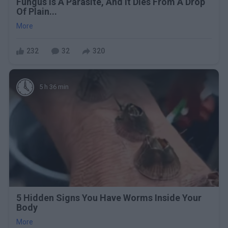
Fungus Is A Parasite, And It Dies From A Drop
Of Plain...
More
232
32
320
5 h 36 min
5 Hidden Signs You Have Worms Inside Your
Body
More