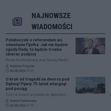
NAJNOWSZE
Rozwiń
Poprzednie
Następne
Kliknij aby 
K
WIADOMOŚCI
Połuboczek o referendum ws.
odwołania Fijołka: Jak nie będzie
zgody Rady, to będzie trzeba
zbierać podpisy
Poseł Konfederacji oraz Nowej Nadziei,
Michał Połuboczek, deklaruje
Autor artykułu:
Krystian Propola
Data dodania artykułu:
gotowość do zaangażowania się w
06.08.2026 17:17
działania zmierzające do
O krok od tragedii na dworcu pod
przeprowadzenia referendum w
Dębicą! Pijany 75-latek wtargnął
sprawie odwołania prezydenta
pod pociąg
Rzeszowa, Konrada Fijołka. W
Cud na torach w powiecie dębickim.
programie "Cogito… u Raczyńskiej" na
Pijany 75-letni mężczyzna wtargnął pod
Autor artykułu:
Kalina Pawłowska
antenie wPolsce24 ocenił, że jeśli
Data dodania artykułu:
nadjeżdżający pociąg na dworcu PKP w
06.08.2026 17:11
inicjatywa nie uzyska poparcia Rady
Czarnej. Mimo że zdarzenie wyglądało