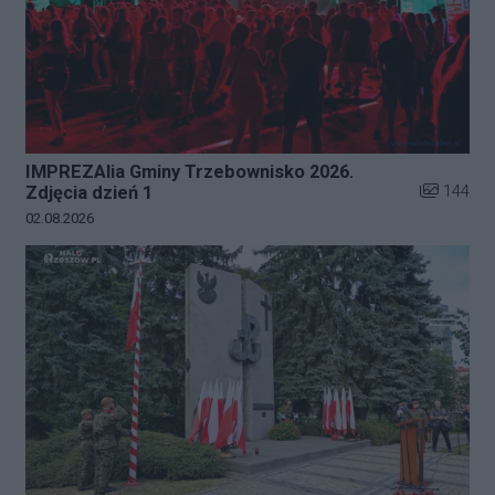
IMPREZAlia Gminy Trzebownisko 2026.
Liczba zdj
144
Zdjęcia dzień 1
Data dodania galerii:
02.08.2026