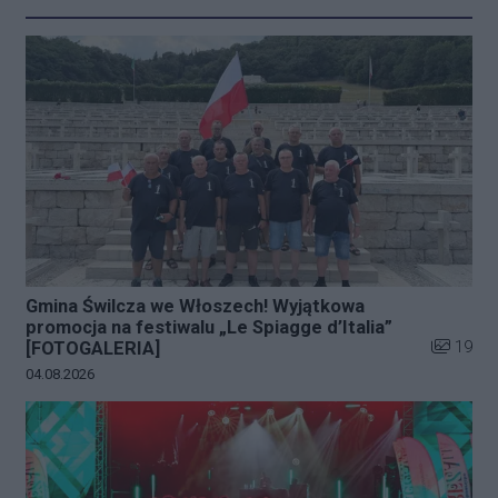
Gmina Świlcza we Włoszech! Wyjątkowa
promocja na festiwalu „Le Spiagge d’Italia”
Liczba zd
19
[FOTOGALERIA]
Data dodania galerii:
04.08.2026