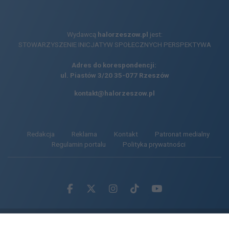
Wydawcą
halorzeszow.pl
jest:
STOWARZYSZENIE INICJATYW SPOŁECZNYCH PERSPEKTYWA
Adres do korespondencji:
ul. Piastów 3/20
35-077 Rzeszów
kontakt@halorzeszow.pl
Redakcja
Reklama
Kontakt
Patronat medialny
Regulamin portalu
Polityka prywatności
Facebook.com
X.com
Instagram.com
Tiktok.com
Youtube.com
CMS portalu
przygotowany przez