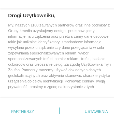
Loaded
:
Unmute
62.85%
Drogi Użytkowniku,
My, naszych 1160 zaufanych partnerów oraz inne podmioty z
Grupy 4media uzyskujemy dostęp i przechowujemy
informacje na urządzeniu oraz przetwarzamy dane osobowe,
takie jak unikalne identyfikatory, standardowe informacje
wysyłane przez urządzenie czy dane przeglądania w celu
zapewniania spersonalizowanych reklam, wybór
spersonalizowanych treści, pomiar reklam i treści, badanie
odbiorców oraz ulepszanie usług. Za zgodą Użytkownika my i
Zaufani Partnerzy możemy używać dokładnych danych
geolokalizacyjnych oraz aktywnie skanować charakterystykę
urządzenia do celów identyfikacji. Ponieważ cenimy Twoją
prywatność, prosimy o zgodę na korzystanie z tych
technologii poprzez kliknięcie „Akceptuję”. Zgoda jest
dobrowolna i zawsze możesz ją zmienić/wycofać klikając
przycisk ustawień prywatności znajdujący się w lewym
dolnym rogu strony
. Niektóre rodzaje przetwarzania
PARTNERZY
USTAWIENIA