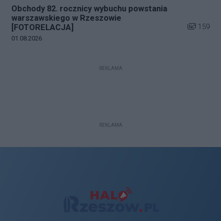
Obchody 82. rocznicy wybuchu powstania
warszawskiego w Rzeszowie
Liczba zdj
159
[FOTORELACJA]
Data dodania galerii:
01.08.2026
REKLAMA
REKLAMA