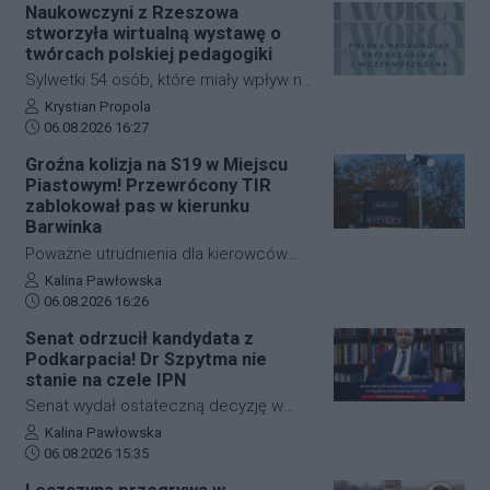
Naukowczyni z Rzeszowa
Miasta, możliwe będzie rozpoczęcie
dramatycznie, senior wyszedł z niego
stworzyła wirtualną wystawę o
zbiórki podpisów wśród mieszkańców.
bez poważniejszych obrażeń. Skutkiem
twórcach polskiej pedagogiki
incydentu były jednak spore utrudnienia
Sylwetki 54 osób, które miały wpływ na
na kolei, ruch pociągów zablokowano
rozwój polskiej edukacji przedszkolnej i
Autor artykułu:
Krystian Propola
na niemal godzinę.
Data dodania artykułu:
wczesnoszkolnej, można poznać dzięki
06.08.2026 16:27
nowej wystawie internetowej. Autorką
Groźna kolizja na S19 w Miejscu
projektu "Polska pedagogika
Piastowym! Przewrócony TIR
przedszkolna i wczesnoszkolna i jej
zablokował pas w kierunku
twórcy" jest dr Mariola Kinal z Instytutu
Barwinka
Pedagogiki Uniwersytetu
Poważne utrudnienia dla kierowców
Rzeszowskiego. Ekspozycja jest
jadących w stronę przejścia
Autor artykułu:
Kalina Pawłowska
dostępna od czwartku, 6 sierpnia.
Data dodania artykułu:
granicznego w Barwinku. Na trasie S19
06.08.2026 16:26
na wysokości Miejsca Piastowego
Senat odrzucił kandydata z
doszło do zderzenia samochodu
Podkarpacia! Dr Szpytma nie
osobowego z ciężarowym. W wyniku
stanie na czele IPN
kolizji TIR przewrócił się i zablokował
Senat wydał ostateczną decyzję w
pas awaryjny oraz wolny. Ruch w
sprawie obsadzenia stanowiska
Autor artykułu:
Kalina Pawłowska
miejscu zdarzenia odbywa się
Data dodania artykułu:
prezesa Instytutu Pamięci Narodowej.
06.08.2026 15:35
wyłącznie lewym pasem.
Iz wyższa parlamentu nie wyraziła