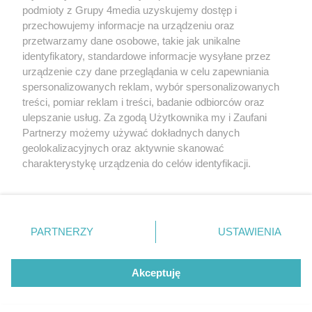
podmioty z Grupy 4media uzyskujemy dostęp i
Wydawcą
halorzeszow.pl
jest:
przechowujemy informacje na urządzeniu oraz
STOWARZYSZENIE INICJATYW SPOŁECZNYCH PERSPEKTYWA
przetwarzamy dane osobowe, takie jak unikalne
identyfikatory, standardowe informacje wysyłane przez
Adres do korespondencji:
urządzenie czy dane przeglądania w celu zapewniania
ul. Piastów 3/20
35-077 Rzeszów
spersonalizowanych reklam, wybór spersonalizowanych
treści, pomiar reklam i treści, badanie odbiorców oraz
kontakt@halorzeszow.pl
ulepszanie usług. Za zgodą Użytkownika my i Zaufani
Partnerzy możemy używać dokładnych danych
geolokalizacyjnych oraz aktywnie skanować
Redakcja
Reklama
Kontakt
Patronat medialny
charakterystykę urządzenia do celów identyfikacji.
Regulamin portalu
Polityka prywatności
Ponieważ cenimy Twoją prywatność, prosimy o zgodę na
korzystanie z tych technologii poprzez kliknięcie
„Akceptuję”. Zgoda jest dobrowolna i zawsze możesz ją
zmienić/wycofać klikając przycisk ustawień prywatności
PARTNERZY
USTAWIENIA
Facebook.com
X.com
Instagram.com
Tiktok.com
Youtube.com
znajdujący się w lewym dolnym rogu strony
. Niektóre
rodzaje przetwarzania danych nie wymagają zgody
użytkownika, ale masz prawo sprzeciwić się takiemu
Akceptuję
CMS portalu
przygotowany przez
przetwarzaniu. Preferencje będą miały zastosowania tylko
na tej witrynie.