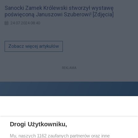
Sanocki Zamek Królewski stworzył wystawę
poświęconą Januszowi Szuberowi! [Zdjęcia]
24.07.2024 08:40
Zobacz więcej artykułów
REKLAMA
Drogi Użytkowniku,
My, naszych 1162 zaufanych partnerów oraz inne