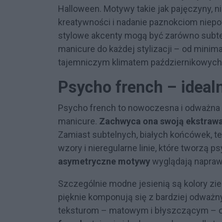
Halloween. Motywy takie jak pajęczyny, n
kreatywności i nadanie paznokciom niepo
stylowe akcenty mogą być zarówno subtel
manicure do każdej stylizacji – od minima
tajemniczym klimatem październikowych 
Psycho french – idealn
Psycho french to nowoczesna i odważna 
manicure.
Zachwyca ona swoją ekstrawa
Zamiast subtelnych, białych końcówek, te
wzory i nieregularne linie, które tworzą p
asymetryczne motywy
wyglądają napraw
Szczególnie modne jesienią są kolory ziemi
pięknie komponują się z bardziej odważny
teksturom – matowym i błyszczącym – o