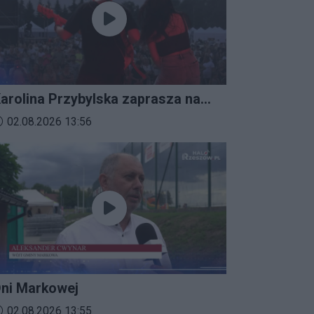
arolina Przybylska zaprasza na
mprezalia 2026
ata dodania materiału wideo:
02.08.2026 13:56
ni Markowej
ata dodania materiału wideo:
02.08.2026 13:55