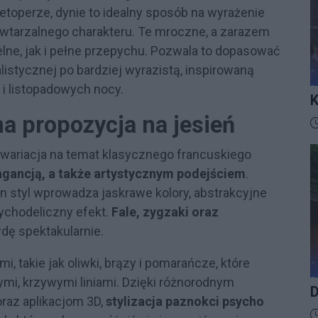
ietoperze, dynie to idealny sposób na wyrażenie
wtarzalnego charakteru. Te mroczne, a zarazem
ne, jak i pełne przepychu. Pozwala to dopasować
listycznej po bardziej wyrazistą, inspirowaną
i listopadowych nocy.
K
I
a propozycja na jesień
D
wariacja na temat klasycznego francuskiego
gancją, a także artystycznym podejściem
.
n styl wprowadza jaskrawe kolory, abstrakcyjne
sychodeliczny efekt.
Fale, zygzaki oraz
dę spektakularnie.
, takie jak oliwki, brązy i pomarańcze, które
mi, krzywymi liniami. Dzięki różnorodnym
D
raz aplikacjom 3D,
stylizacja paznokci psycho
D