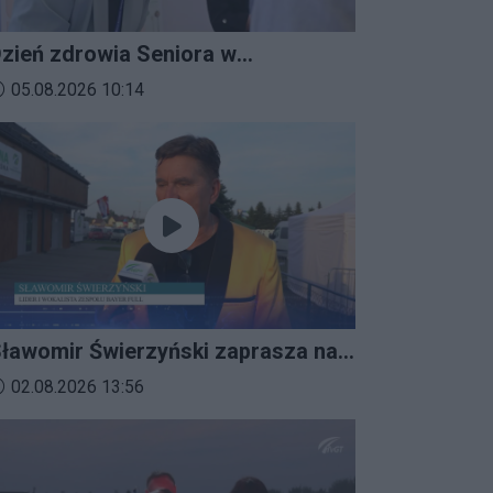
zień zdrowia Seniora w
ratkowicach
ata dodania materiału wideo:
05.08.2026 10:14
ławomir Świerzyński zaprasza na
mprezalia 2026
ata dodania materiału wideo:
02.08.2026 13:56