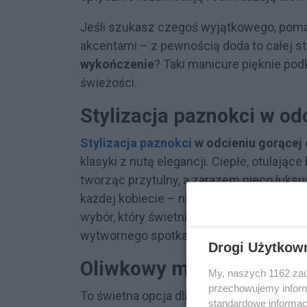
Jeśli szukasz czegoś wyjątkowego, poma
akcentami – z pewnością doda to całej st
wykończenie
? Taki manicure pięknie podk
świeżości.
Stylizacja paznokci w od
Stylizacja paznokci
w odcieniu gorącej
klasyki z nutą elegancji. Ciepłe, otulając
tworząc przytulny, a zarazem nieco luks
każdej kobiecie – niezależnie od koloru
wybór, który świetnie sprawdzi się zarówn
wytwornego spotkania.
Drogi Użytkow
Oliwkowy modny manicur
My, naszych 1162 zau
przechowujemy informa
To świetna opcja dla tych, którzy chcą po
standardowe informac