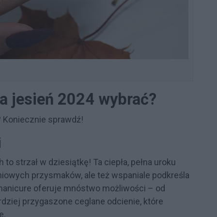
na jesień 2024 wybrać?
 Koniecznie sprawdź!
i
 strzał w dziesiątkę! Ta ciepła, pełna uroku
yniowych przysmaków, ale też wspaniale podkreśla
y manicure oferuje mnóstwo możliwości – od
dziej przygaszone ceglane odcienie, które
e.