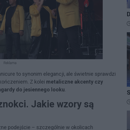
D
B
D
Reklama
nicure to synonim elegancji, ale świetnie sprawdzi
kończeniem. Z kolei
metaliczne akcenty czy
gardy do jesiennego looku
.
S
I
znokci. Jakie wzory są
D
czne podejście – szczególnie w okolicach