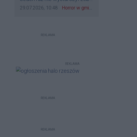
bo to zagorzali pisowcy
go zatrzymać?
Data dodania komentarza:
Źródło komentarza:
29.07.2026, 10:48
Horror w gminie Łańcut. Mieszkaniec Rzeszowa terroryzował rodzinę nożem i zaatakował policjantów! [VIDEO]
REKLAMA
REKLAMA
REKLAMA
REKLAMA