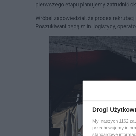
pierwszego etapu planujemy zatrudnić ok.
Wróbel zapowiedział, że proces rekrutacj
Poszukiwani będą m.in. logistycy, opera
Drogi Użytkow
My, naszych 1162 zau
przechowujemy informa
standardowe informac