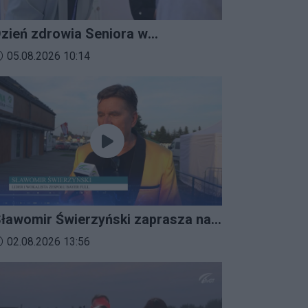
zień zdrowia Seniora w
ratkowicach
ata dodania materiału wideo:
05.08.2026 10:14
ławomir Świerzyński zaprasza na
mprezalia 2026
ata dodania materiału wideo:
02.08.2026 13:56