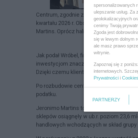
spersonalizowanych re
ulepszanie usług. Za
Centrum, zgodnie z planem ma rozpocząć 
geolokalizacyjnych or
kwartału 2026 r. Obsługiwać ma ok. 300 s
cenimy Twoją prywatno
Martins. Oprócz hali magazynowej powstan
Zgoda jest dobrowoln
się w lewym dolnym r
ale masz prawo sprzec
witrynie.
Jak podał Wróbel, firma ma obecnie 17 cen
inwestycjom znacznie skraca się czas d
Zapoznaj się z poniż
internetowych. Szcze
Dzięki czemu klient kupuje świeży towar"
Prywatności
i
Cookie
Po rozbudowie centrum, do budżetu samor
podatku.
PARTNERZY
Jeronimo Martins to właściciel sieci skl
sklepów osiągnęły w ub.r. poziom 23,6 ml
handlowych wchodzących w skład grupy 