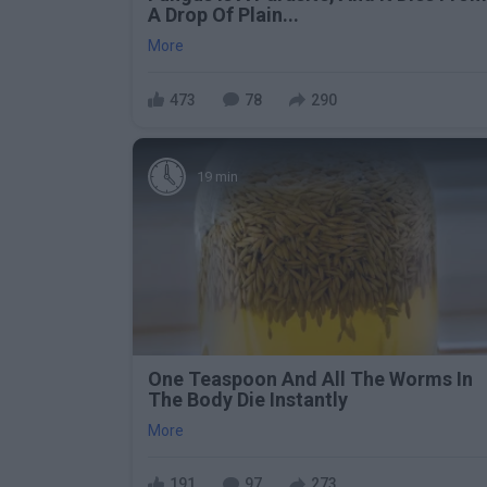
A Drop Of Plain...
More
473
78
290
19 min
One Teaspoon And All The Worms In
The Body Die Instantly
More
191
97
273