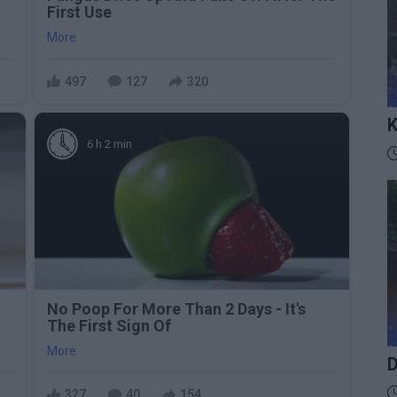
First Use
More
497
127
320
K
I
6 h 2 min
D
No Poop For More Than 2 Days - It's
The First Sign Of
More
D
D
327
40
154