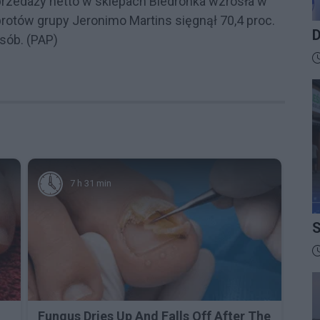
przedaży netto w sklepach Biedronka wzrosła w
i obrotów grupy Jeronimo Martins sięgnął 70,4 proc.
D
osób. (PAP)
B
D
7 h 31 min
S
I
D
Fungus Dries Up And Falls Off After The