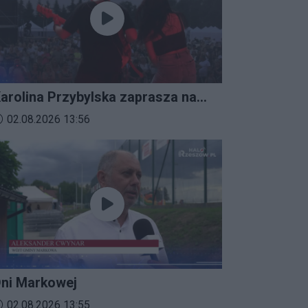
arolina Przybylska zaprasza na
mprezalia 2026
ata dodania materiału wideo:
02.08.2026 13:56
ni Markowej
ata dodania materiału wideo:
02.08.2026 13:55