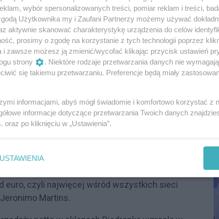
klam, wybór spersonalizowanych treści, pomiar reklam i treści, bad
 zgodą Użytkownika my i Zaufani Partnerzy możemy używać dokład
działalność na przełomie pierwszego i drugiego
az aktywnie skanować charakterystykę urządzenia do celów identyfi
klepów Biedronka, które należą do Jeronimo
ść, prosimy o zgodę na korzystanie z tych technologii poprzez klikn
ie też część biurowa oraz parkingi.
a i zawsze możesz ją zmienić/wycofać klikając przycisk ustawień pr
ogu strony
. Niektóre rodzaje przetwarzania danych nie wymagaj
Reklama
iwić się takiemu przetwarzaniu. Preferencje będą miały zastosowania
trów dystrybucji w całym kraju. "Dzięki takim
ostarczenia towaru do poszczególnego sklepu.
szymi informacjami, abyś mógł świadomie i komfortowo korzystać z
P
gółowe informacje dotyczące przetwarzania Twoich danych znajdzi
 – powiedział przedstawiciel Jeronimo Martins.
R
s
. oraz po kliknięciu w „Ustawienia”.
D
ządu wpływać ma ok. 2 mln zł rocznie z tytułu
USTAWIENIA
epów Biedronka. Obroty działających w Polsce
d euro, czyli najwięcej wśród wszystkich sieci
Jeronimo Martins.