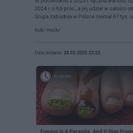
W porównaniu z 2023 r. łączna wartość s
2024 r. o 9,6 proc., a jej udział w całośc
Grupa zatrudnia w Polsce niemal 67 tys. 
huk/ mick/
Data dodania:
28.03.2025 23:22
9 h 22 min
Fungus Is A Parasite, And It Dies From