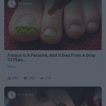
8 h 39 min
Fungus Is A Parasite, And It Dies From A Drop
Of Plain...
More
244
142
114
11 h 55 min