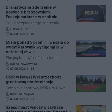
komunikacyjnych Rzeszowa. Kierowca
Dramatyczne zderzenie w
samochodu osobowego
powiecie brzozowskim.
prawdopodobnie doznał nagłego
Funkcjonariusze w szpitalu
zatrzymania krążenia w trakcie jazdy.
Do niebezpiecznego zdarzenia
Mimo błyskawicznej reakcji patroli
drogowego doszło w piątek rano w
Autor artykułu:
Gabriela Trąd
policji, strażaków oraz ratowników
Data dodania artykułu:
Starej Wsi (powiat brzozowski). W
07.08.2026 11:46
medycznych i długiej reanimacji, życia
wyniku najechania na tył radiowozu,
Miała ponad 5 promili i weszła do
mężczyzny nie udało się uratować.
dwóch funkcjonariuszy policji
wody! Ratownik wyciągnął ją w
wymagało pomocy medycznej i
ostatniej chwili
zostało przewiezionych do szpitala.
Skrajną bezmyślnością i niemal
śmiertelną dawką alkoholu wykazała się
Autor artykułu:
Kalina Pawłowska
Data dodania artykułu:
36-letnia mieszkanka gminy Cieszanów.
07.08.2026 11:35
Kobieta weszła do wody na
OSiR w Nowej Wsi przechodzi
miejscowym kąpielisku miejskim, mając
gruntowną modernizację
w organizmie ponad 5 promili alkoholu!
Kompleks sportowy OSiR-u w Nowej
Gdy zaczęła tonąć, z opresji wyciągnął
Wsi w gminie Trzebownisko przechodzi
Autor artykułu:
Krystian Propola
ją ratownik. Zamiast wdzięczności 36-
Data dodania artykułu:
dużą modernizację. Zakres prac
07.08.2026 11:31
latka wszczęła awanturę i stwarzała
obejmuje wymianę nawierzchni boisk,
Sześć miast walczy o szybsze
zagrożenie dla innych
unowocześnienie wyposażenia