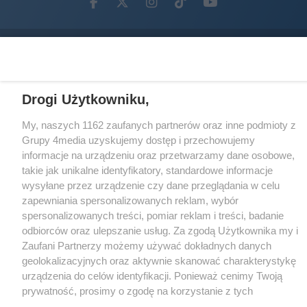
Facebook.com
X.com
Instagram.com
Tiktok.com
Youtube.com
CMS portalu
przygotowany przez
Loaded
:
Unmute
40.64%
Drogi Użytkowniku,
My, naszych 1162 zaufanych partnerów oraz inne podmioty z
Grupy 4media uzyskujemy dostęp i przechowujemy
informacje na urządzeniu oraz przetwarzamy dane osobowe,
takie jak unikalne identyfikatory, standardowe informacje
wysyłane przez urządzenie czy dane przeglądania w celu
zapewniania spersonalizowanych reklam, wybór
spersonalizowanych treści, pomiar reklam i treści, badanie
odbiorców oraz ulepszanie usług. Za zgodą Użytkownika my i
Zaufani Partnerzy możemy używać dokładnych danych
geolokalizacyjnych oraz aktywnie skanować charakterystykę
urządzenia do celów identyfikacji. Ponieważ cenimy Twoją
prywatność, prosimy o zgodę na korzystanie z tych
technologii poprzez kliknięcie „Akceptuję”. Zgoda jest