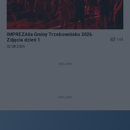
IMPREZAlia Gminy Trzebownisko 2026.
Liczba zdj
144
Zdjęcia dzień 1
Data dodania galerii:
02.08.2026
REKLAMA
REKLAMA