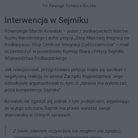
fot. Fanpage Tomasza Buczka
Interwencja w Sejmiku
Równolegle Marcin Kowalski – jeden z podkarpackich liderów
Ruchu Narodowego i autor petycji „Stop Masowej Imigracji na
Podkarpaciu. Stop Centrom Integracji Cudzoziemców” – miał
uczestniczyć w posiedzeniu Komisji Skarg i Petycji Sejmiku
Województwa Podkarpackiego.
Jak relacjonował, przygotowana petycja miała się spotkać z
negatywną reakcją ze strony Zarządu Województwa. Jego
członkowie argumentowali to tym, iż „sprawa ma wykraczać
poza kompetencje Sejmiku”.
Kowalski nie zgodził się jednak z tym podejściem, wyjaśniając,
że w jego odczuciu Sejmik ma prawo wyrażać swoje
stanowisko w różnych sprawach.
Z takim zdaniem oczywiście nie mogłem się zgodzić,
argumentując, że Sejmik nie tylko ma prawo