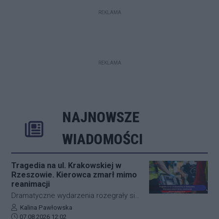
REKLAMA
REKLAMA
NAJNOWSZE
Rozwiń
Poprzednie
Następne
Kliknij aby 
K
WIADOMOŚCI
Tragedia na ul. Krakowskiej w
Rzeszowie. Kierowca zmarł mimo
reanimacji
Dramatyczne wydarzenia rozegrały się
w piątkowy poranek na jednej z
Autor artykułu:
Kalina Pawłowska
Data dodania artykułu:
najważniejszych arterii
07.08.2026 12:02