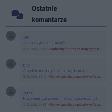
Ostatnie
Poprzednie
Następ
komentarze
Autor komentarza:
Jan
Treść komentarza:
Juz zaczynacie straszyć
Data dodania komentarza:
Źródło komentarza:
6.08.2026, 09:05
Zapłacimy fortunę za tradycyjny, polski obiad?! Ceny ziemniaków w skupach skoczyły o 265 procent!
Autor komentarza:
DdD
Treść komentarza:
A będzie można płacić pieniędzmi we
wszystkich? Bo banknoty emitowane przez
Data dodania komentarza:
Źródło komentarza:
3.08.2026, 14:13
Wybawienie dla pasażerów w Rzeszowie? W mieście ruszyły testy nowego rozwiązania
Narodowy Bank Polski, są prawnym środkiem
płatniczym w Polsce, a nie jakieś telefony,
plastik czy inne bliki. Zakrawa na
Autor komentarza:
Jurek
dyskryminację.
Treść komentarza:
Rozumiem, że system nie jest sprawdzony i
przetestowany. Wybieram się z mim młodym
Data dodania komentarza:
Źródło komentarza:
2.08.2026, 21:58
Wybawienie dla pasażerów w Rzeszowie? W mieście ruszyły testy nowego rozwiązania
do szkoły, zobaczymy jak to ztm, gmina