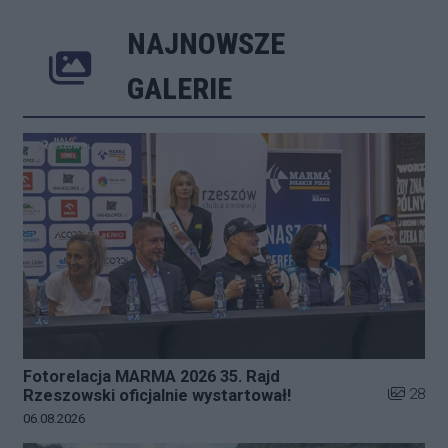
NAJNOWSZE
Poprzednie
Następne
Kliknij 
GALERIE
Fotorelacja MARMA 2026 35. Rajd
Liczba zd
28
Rzeszowski oficjalnie wystartował!
Data dodania galerii:
06.08.2026