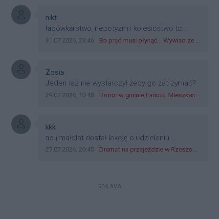
boguchwała i inne zajęte w tej całej organizacji
przejazdów dadzą radę. Albo ogarną, jak to
Autor komentarza:
nikt
teraz młode ludzie mówią.
Treść komentarza:
łapówkarstwo, nepotyzm i kolesiostwo to
norma w pge dystrybucja rzeszów, takie ***e
Data dodania komentarza:
Źródło komentarza:
31.07.2026, 23:46
Bo prąd musi płynąć... Wywiad ze Zbigniewem Możdżeniem - Dyrektorem Generalnym Oddziału PGE Dystrybucja w Rzeszowie
jak wozowicz czy rybarczyk lub kutyła
cieleckiz dupo na głowie nadal pracują bo to
zagorzali pisowcy
Autor komentarza:
Zosia
Treść komentarza:
Jeden raz nie wystarczył żeby go zatrzymać?
Data dodania komentarza:
Źródło komentarza:
29.07.2026, 10:48
Horror w gminie Łańcut. Mieszkaniec Rzeszowa terroryzował rodzinę nożem i zaatakował policjantów! [VIDEO]
Autor komentarza:
kkk
Treść komentarza:
no i małolat dostał lekcję o udzieleniu
pierwszeństwa
Data dodania komentarza:
Źródło komentarza:
27.07.2026, 20:45
Dramat na przejeździe w Rzeszowie. 16-latek na hulajnodze wjechał wprost pod szynobus
REKLAMA