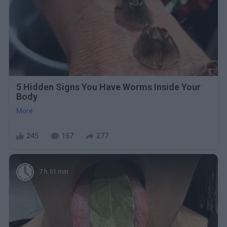
5 Hidden Signs You Have Worms Inside Your
Body
More
245
157
277
7 h 51 min