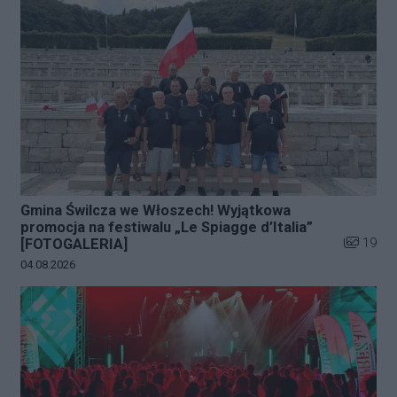
Gmina Świlcza we Włoszech! Wyjątkowa
promocja na festiwalu „Le Spiagge d’Italia”
Liczba zd
19
[FOTOGALERIA]
Data dodania galerii:
04.08.2026