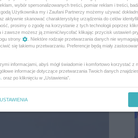
klam, wybór spersonalizowanych treści, pomiar reklam i treści, bad
 zgodą Użytkownika my i Zaufani Partnerzy możemy używać dokład
az aktywnie skanować charakterystykę urządzenia do celów identyfi
ść, prosimy o zgodę na korzystanie z tych technologii poprzez klikn
a i zawsze możesz ją zmienić/wycofać klikając przycisk ustawień pr
ogu strony
. Niektóre rodzaje przetwarzania danych nie wymagaj
iwić się takiemu przetwarzaniu. Preferencje będą miały zastosowania
szymi informacjami, abyś mógł świadomie i komfortowo korzystać z
P
gółowe informacje dotyczące przetwarzania Twoich danych znajdzi
R
s
. oraz po kliknięciu w „Ustawienia”.
D
USTAWIENIA