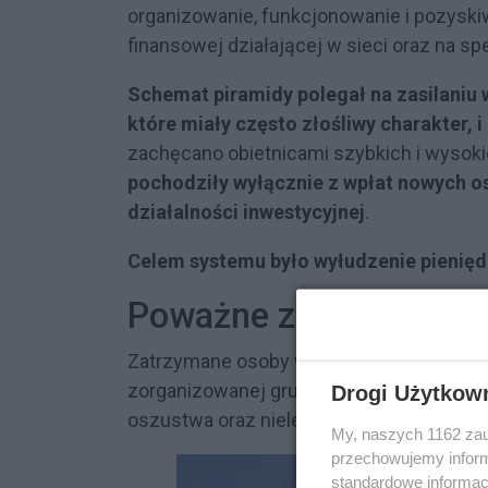
organizowanie, funkcjonowanie i pozysk
finansowej działającej w sieci oraz na sp
Schemat piramidy polegał na zasilaniu 
które miały często złośliwy charakter, 
zachęcano obietnicami szybkich i wysok
pochodziły wyłącznie z wpłat nowych o
działalności inwestycyjnej
.
Celem systemu było wyłudzenie pieniędz
Poważne zarzuty dla 
Zatrzymane osoby w Prokuraturze Region
zorganizowanej grupie przestępczej, pra
Drogi Użytkow
oszustwa oraz nielegalnego gromadzenia
My, naszych 1162 zau
przechowujemy informa
standardowe informac