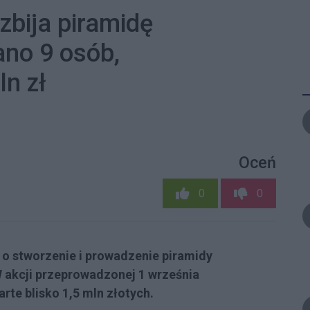
bija piramidę
no 9 osób,
n zł
Oceń
0
0
 o stworzenie i prowadzenie piramidy
W akcji przeprowadzonej 1 września
rte blisko 1,5 mln złotych.