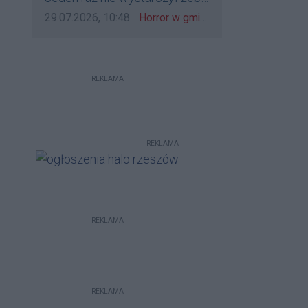
bo to zagorzali pisowcy
go zatrzymać?
Data dodania komentarza:
Źródło komentarza:
29.07.2026, 10:48
Horror w gminie Łańcut. Mieszkaniec Rzeszowa terroryzował rodzinę nożem i zaatakował policjantów! [VIDEO]
REKLAMA
REKLAMA
REKLAMA
REKLAMA