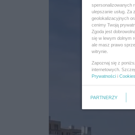
spersonalizowanych re
ulepszanie usług. Za
geolokalizacyjnych or
cenimy Twoją prywatno
Zgoda jest dobrowoln
się w lewym dolnym r
ale masz prawo sprzec
witrynie.
Zapoznaj się z poniż
internetowych. Szcze
Prywatności
i
Cookie
PARTNERZY