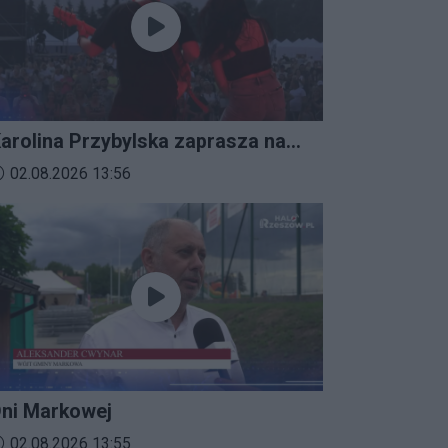
arolina Przybylska zaprasza na
mprezalia 2026
ata dodania materiału wideo:
02.08.2026 13:56
ni Markowej
ata dodania materiału wideo:
02.08.2026 13:55