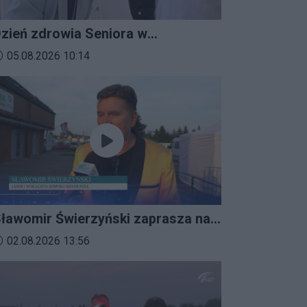
zień zdrowia Seniora w
ratkowicach
ata dodania materiału wideo:
05.08.2026 10:14
ławomir Świerzyński zaprasza na
mprezalia 2026
ata dodania materiału wideo:
02.08.2026 13:56