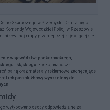
 Celno-Skarbowego w Przemyślu, Centralnego
raz Komendy Wojewódzkiej Policji w Rzeszowie
rganizowanej grupy przestępczej zajmującej się
terenie województw: podkarpackiego,
skiego i śląskiego
. Funkcjonariusze
 broń palną oraz materiały reklamowe zachęcające
erał ich pies służbowy wyszkolony do
wych
.
amidy
go wytypowano osoby odpowiedzialne za