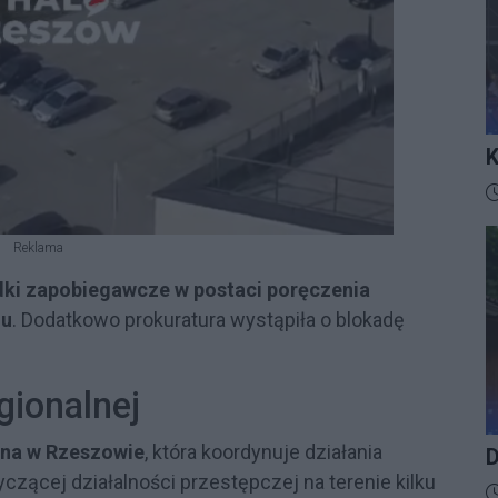
K
I
D
Reklama
ki zapobiegawcze w postaci poręczenia
ju
. Dodatkowo prokuratura wystąpiła o blokadę
gionalnej
lna w Rzeszowie
, która koordynuje działania
D
czącej działalności przestępczej na terenie kilku
D