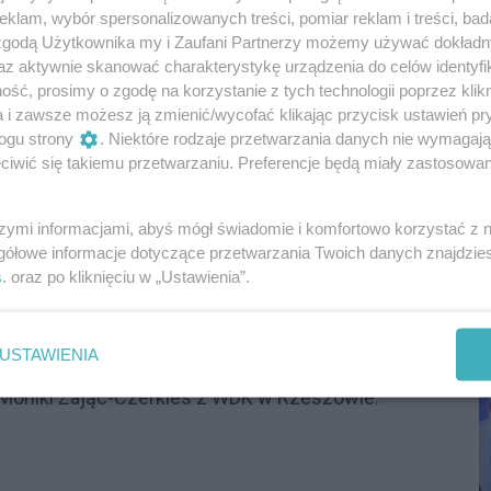
klam, wybór spersonalizowanych treści, pomiar reklam i treści, bad
 zgodą Użytkownika my i Zaufani Partnerzy możemy używać dokład
az aktywnie skanować charakterystykę urządzenia do celów identyfi
ść, prosimy o zgodę na korzystanie z tych technologii poprzez klikn
a i zawsze możesz ją zmienić/wycofać klikając przycisk ustawień pr
ogu strony
. Niektóre rodzaje przetwarzania danych nie wymagaj
iwić się takiemu przetwarzaniu. Preferencje będą miały zastosowania
szymi informacjami, abyś mógł świadomie i komfortowo korzystać z
P
gółowe informacje dotyczące przetwarzania Twoich danych znajdzi
 został sfinansowany z budżetu Województwa
R
s
. oraz po kliknięciu w „Ustawienia”.
D
ą: Regionalny Ośrodek Polityki Społecznej w
ierania Warsztatów Terapii Zajęciowej MOST.
USTAWIENIA
ją ze spektaklu Teatru „FANaberia” z Warsztatu
a Moniki Zając-Czerkies z WDK w Rzeszowie.