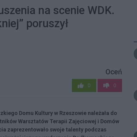
ruszenia na scenie WDK.
niej” poruszył
Oceń
0
0
zkiego Domu Kultury w Rzeszowie należała do
stników Warsztatów Terapii Zajęciowej i Domów
ia zaprezentowało swoje talenty podczas