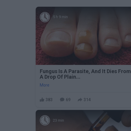
5 h 9 min
Fungus Is A Parasite, And It Dies From
A Drop Of Plain...
More
383
69
314
23 min