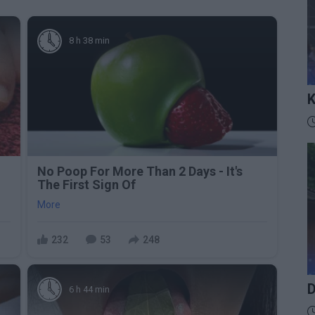
8 h 38 min
K
I
D
No Poop For More Than 2 Days - It's
The First Sign Of
More
232
53
248
D
6 h 44 min
D