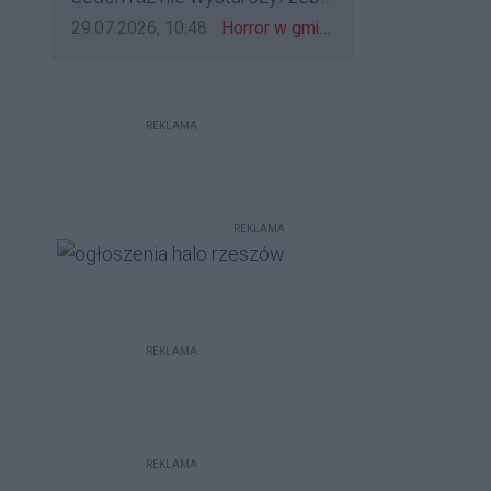
bo to zagorzali pisowcy
go zatrzymać?
Data dodania komentarza:
Źródło komentarza:
29.07.2026, 10:48
Horror w gminie Łańcut. Mieszkaniec Rzeszowa terroryzował rodzinę nożem i zaatakował policjantów! [VIDEO]
REKLAMA
REKLAMA
REKLAMA
REKLAMA