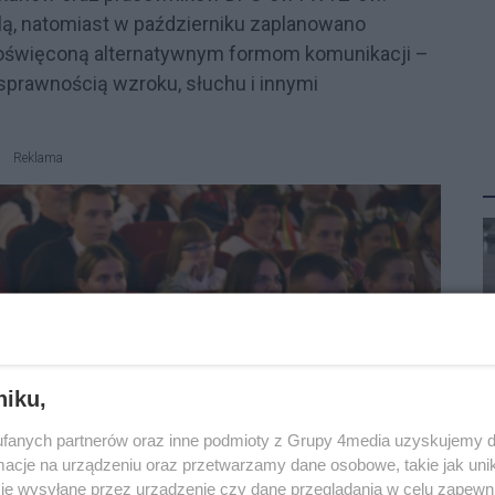
lą, natomiast w październiku zaplanowano
 poświęconą alternatywnym formom komunikacji –
prawnością wzroku, słuchu i innymi
Reklama
niku,
fanych partnerów oraz inne podmioty z Grupy 4media uzyskujemy d
P
cje na urządzeniu oraz przetwarzamy dane osobowe, takie jak unika
R
D
je wysyłane przez urządzenie czy dane przeglądania w celu zapewn