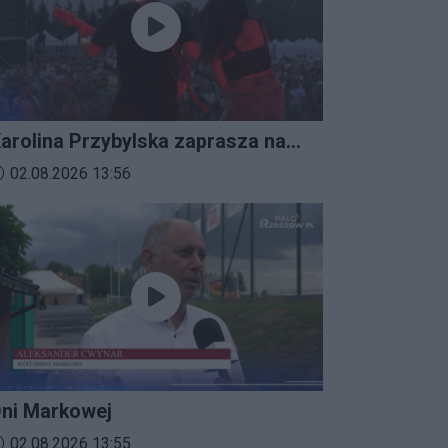
arolina Przybylska zaprasza na
mprezalia 2026
ata dodania materiału wideo:
02.08.2026 13:56
ni Markowej
ata dodania materiału wideo:
02.08.2026 13:55