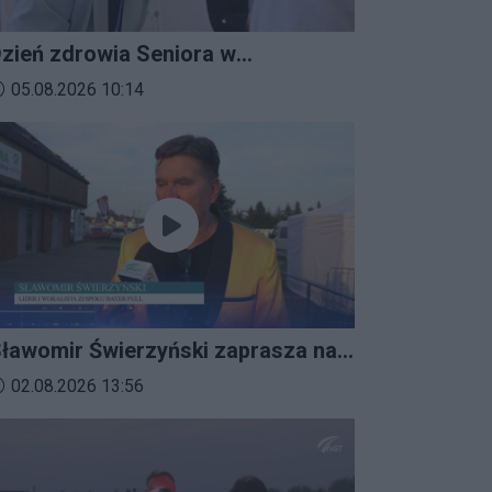
zień zdrowia Seniora w
ratkowicach
ata dodania materiału wideo:
05.08.2026 10:14
ławomir Świerzyński zaprasza na
mprezalia 2026
ata dodania materiału wideo:
02.08.2026 13:56