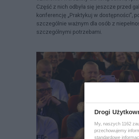
Część z nich odbyła się jeszcze przed ga
konferencję „Praktykuj w dostępności”,
szczególnie ważnym dla osób z niepełnos
szczególnymi potrzebami.
Drogi Użytkow
My, naszych 1162 zau
przechowujemy informa
standardowe informac