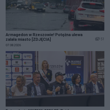
Armagedon w Rzeszowie! Potężna ulewa
Liczba zd
51
zalała miasto [ZDJĘCIA]
Data dodania galerii:
07.08.2026