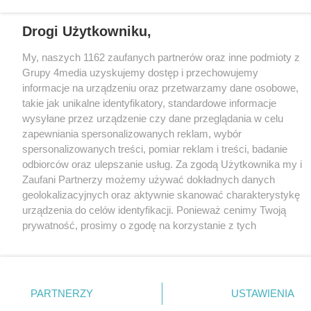
Drogi Użytkowniku,
My, naszych 1162 zaufanych partnerów oraz inne podmioty z
Grupy 4media uzyskujemy dostęp i przechowujemy
informacje na urządzeniu oraz przetwarzamy dane osobowe,
takie jak unikalne identyfikatory, standardowe informacje
wysyłane przez urządzenie czy dane przeglądania w celu
zapewniania spersonalizowanych reklam, wybór
spersonalizowanych treści, pomiar reklam i treści, badanie
odbiorców oraz ulepszanie usług. Za zgodą Użytkownika my i
Zaufani Partnerzy możemy używać dokładnych danych
geolokalizacyjnych oraz aktywnie skanować charakterystykę
urządzenia do celów identyfikacji. Ponieważ cenimy Twoją
prywatność, prosimy o zgodę na korzystanie z tych
technologii poprzez kliknięcie „Akceptuję”. Zgoda jest
dobrowolna i zawsze możesz ją zmienić/wycofać klikając
przycisk ustawień prywatności znajdujący się w lewym
dolnym rogu strony
. Niektóre rodzaje przetwarzania
PARTNERZY
USTAWIENIA
danych nie wymagają zgody użytkownika, ale masz prawo