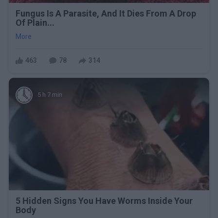
Fungus Is A Parasite, And It Dies From A Drop
Of Plain...
More
463
78
314
5 h 7 min
5 Hidden Signs You Have Worms Inside Your
Body