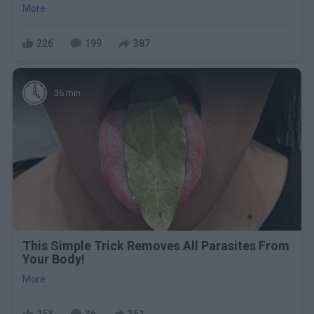
More
226
199
387
36 min
This Simple Trick Removes All Parasites From
Your Body!
More
253
36
351