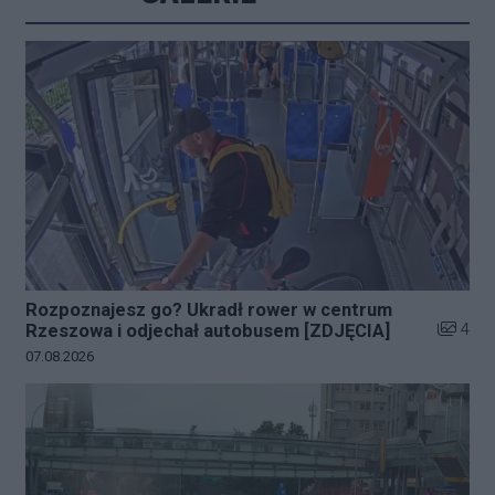
Rozpoznajesz go? Ukradł rower w centrum
Liczba z
4
Rzeszowa i odjechał autobusem [ZDJĘCIA]
Data dodania galerii:
07.08.2026