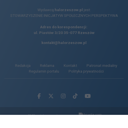
Wydawcą
halorzeszow.pl
jest:
STOWARZYSZENIE INICJATYW SPOŁECZNYCH PERSPEKTYWA
Adres do korespondencji:
ul. Piastów 3/20
35-077 Rzeszów
kontakt@halorzeszow.pl
Redakcja
Reklama
Kontakt
Patronat medialny
Regulamin portalu
Polityka prywatności
Facebook.com
X.com
Instagram.com
Tiktok.com
Youtube.com
CMS portalu
przygotowany przez
Loaded
:
Unmute
100.00%