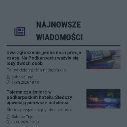
NAJNOWSZE
Rozwiń
Poprzednie
Następne
Kliknij aby 
K
WIADOMOŚCI
Dwa zgłoszenia, jedna noc i presja
czasu. Na Podkarpaciu ważyły się
losy dwóch osób
To był dzień pełen napięcia dla
funkcjonariuszy z powiatu niżańskiego.
Autor artykułu:
Gabriela Trąd
Data dodania artykułu:
W ciągu zaledwie kilkunastu godzin
07.08.2026 18:18
służby ratunkowe musiały
Tajemnicza śmierć w
przeprowadzić dwie niezależne,
podkarpackim hotelu. Śledczy
intensywne akcje poszukiwawcze. W
ujawniają pierwsze ustalenia
obu przypadkach chodziło o ludzkie
Śledczy wyjaśniający okoliczności
życie, a kluczową rolę odegrał czas.
tragicznego zdarzenia na terenie
Autor artykułu:
Gabriela Trąd
Dzięki błyskawicznej mobilizacji policji,
Data dodania artykułu:
jednego z sanockich hoteli dysponują
07.08.2026 17:38
strażaków oraz wykorzystaniu