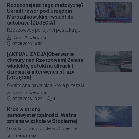
już pierwszymi wnioskami medyków
Rozpoznajesz tego mężczyznę?
nowoczesnej technologii, obie historie
sądowych. Z przeprowadzonej sekcji
Ukradł rower pod Urzędem
zakończyły się szczęśliwie.
zwłok 37-letniego mężczyzny wynika,
Marszałkowskim i wsiadł do
że na tym etapie postępowania nic nie
autobusu [ZDJĘCIA]
wskazuje na udział osób trzecich.
Rzeszowscy policjanci poszukują
sprawcy kradzieży roweru marki Kross
Autor artykułu:
Kalina Pawłowska
Data dodania artykułu:
o wartości około 1500 złotych. Do
07.08.2026 16:55
zdarzenia doszło w ścisłym centrum
[AKTUALIZACJA]Oberwanie
miasta – pod Urzędem
chmury nad Rzeszowem! Zalane
Marszałkowskim przy al. Cieplińskiego.
wiadukty, potoki na ulicach i
Złodziej ze skradzionym jednośladem
dziesiątki interwencji straży
[ZDJĘCIA]
wsiadł do autobusu MPK linii 28. Jego
wizerunek zarejestrowały kamery
Gwałtowna nawałnica, która przeszła
monitoringu, a policja apeluje o pomoc
nad Rzeszowem tuż po godzinie 12:00,
Autor artykułu:
Kalina Pawłowska
w identyfikacji mężczyzny.
Data dodania artykułu:
Liczba komentarzy artykułu:
w kilka minut sparaliżowała ruch w
07.08.2026 13:22
1
stolicy Podkarpacia. Przeistoczone w
Krok w stronę
rwące potoki ulice, zalane wiadukty i
samowystarczalności. Ważna
wybijające studzienki kanalizacyjne
zmiana w szkole w Stobiernej
odcięły od świata kluczowe arterie.
Szkoła i przedszkole w Stobiernej
Podkarpaccy strażacy wyjeżdżali do
przejdą technologiczną transformację,
Autor artykułu:
Gabriela Trąd