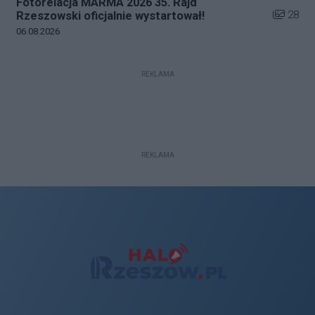
Fotorelacja MARMA 2026 35. Rajd
Liczba zd
28
Rzeszowski oficjalnie wystartował!
Data dodania galerii:
06.08.2026
REKLAMA
REKLAMA