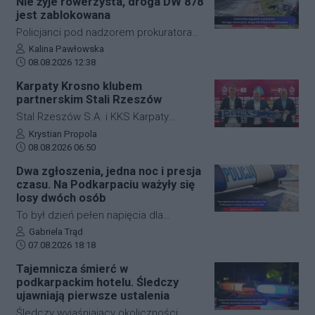
Nie żyje rowerzysta, droga DW 878
drodze krajowej nr 28. Na miejscu
jest zablokowana
natychmiast pojawiła się policja, która
Policjanci pod nadzorem prokuratora
wprowadziła zmianę w organizacji
ustalają szczegółowe okoliczności
Autor artykułu:
Kalina Pawłowska
ruchu, by zabezpieczyć teren i uniknąć
Data dodania artykułu:
tragicznego wypadku, do którego
08.08.2026 12:38
kolejnych niebezpiecznych sytuacji.
doszło dzisiaj rano w miejscowości
Karpaty Krosno klubem
Jeżowe w powiecie niżańskim. W
partnerskim Stali Rzeszów
wyniku zderzenia samochodu
Stal Rzeszów S.A. i KKS Karpaty
osobowego z rowerzystą, śmierć na
Krosno rozpoczęły oficjalną
Autor artykułu:
Krystian Propola
miejscu poniósł kierujący jednośladem.
Data dodania artykułu:
współpracę. Kluby podpisały
08.08.2026 06:50
Droga wojewódzka nr 878 jest
długoterminową umowę partnerską,
Dwa zgłoszenia, jedna noc i presja
całkowicie zablokowana.
która ma obejmować m.in. wymianę
czasu. Na Podkarpaciu ważyły się
doświadczeń, rozwój szkolenia
losy dwóch osób
młodzieży oraz obserwację i
To był dzień pełen napięcia dla
pozyskiwanie utalentowanych
funkcjonariuszy z powiatu niżańskiego.
Autor artykułu:
Gabriela Trąd
zawodników z regionu.
Data dodania artykułu:
W ciągu zaledwie kilkunastu godzin
07.08.2026 18:18
służby ratunkowe musiały
Tajemnicza śmierć w
przeprowadzić dwie niezależne,
podkarpackim hotelu. Śledczy
intensywne akcje poszukiwawcze. W
ujawniają pierwsze ustalenia
obu przypadkach chodziło o ludzkie
Śledczy wyjaśniający okoliczności