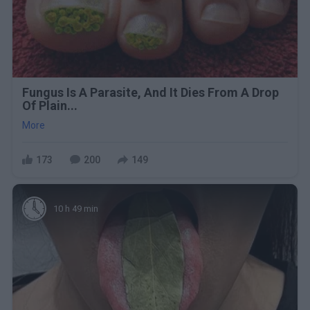
Fungus Is A Parasite, And It Dies From A Drop
Of Plain...
More
173
200
149
10 h 49 min