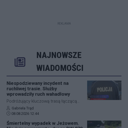
REKLAMA
NAJNOWSZE
Rozwiń
Poprzednie
Następne
Kliknij aby 
K
WIADOMOŚCI
Niespodziewany incydent na
ruchliwej trasie. Służby
wprowadziły ruch wahadłowy
Podróżujący kluczową trasą łączącą
Jasło z Gorlicami muszą uzbroić się w
Autor artykułu:
Gabriela Trąd
Data dodania artykułu:
cierpliwość. Niespodziewane
08.08.2026 12:44
zdarzenie drogowe w miejscowości
Śmiertelny wypadek w Jeżowem.
Przysieki doprowadziło do utrudnień na