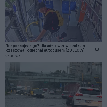
Rozpoznajesz go? Ukradł rower w centrum
Liczba z
4
Rzeszowa i odjechał autobusem [ZDJĘCIA]
Data dodania galerii:
07.08.2026