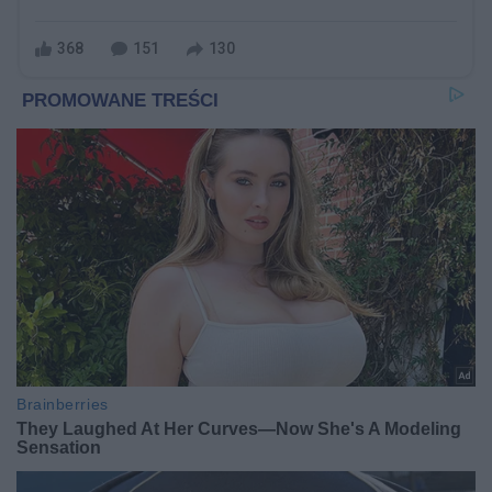
368
151
130