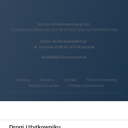
Wydawcą
halorzeszow.pl
jest:
STOWARZYSZENIE INICJATYW SPOŁECZNYCH PERSPEKTYWA
Adres do korespondencji:
ul. Piastów 3/20
35-077 Rzeszów
kontakt@halorzeszow.pl
Redakcja
Reklama
Kontakt
Patronat medialny
Regulamin portalu
Polityka prywatności
Facebook.com
X.com
Instagram.com
Tiktok.com
Youtube.com
Drogi Użytkowniku,