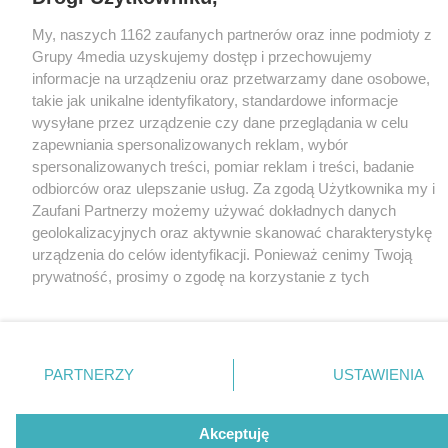
CMS portalu
przygotowany przez
Loaded
:
Unmute
My, naszych 1162 zaufanych partnerów oraz inne podmioty z
48.14%
Grupy 4media uzyskujemy dostęp i przechowujemy
informacje na urządzeniu oraz przetwarzamy dane osobowe,
takie jak unikalne identyfikatory, standardowe informacje
wysyłane przez urządzenie czy dane przeglądania w celu
zapewniania spersonalizowanych reklam, wybór
spersonalizowanych treści, pomiar reklam i treści, badanie
odbiorców oraz ulepszanie usług. Za zgodą Użytkownika my i
Zaufani Partnerzy możemy używać dokładnych danych
geolokalizacyjnych oraz aktywnie skanować charakterystykę
urządzenia do celów identyfikacji. Ponieważ cenimy Twoją
prywatność, prosimy o zgodę na korzystanie z tych
technologii poprzez kliknięcie „Akceptuję”. Zgoda jest
dobrowolna i zawsze możesz ją zmienić/wycofać klikając
przycisk ustawień prywatności znajdujący się w lewym
dolnym rogu strony
. Niektóre rodzaje przetwarzania
PARTNERZY
USTAWIENIA
danych nie wymagają zgody użytkownika, ale masz prawo
sprzeciwić się takiemu przetwarzaniu. Preferencje będą miały
zastosowania tylko na tej witrynie.
Akceptuję