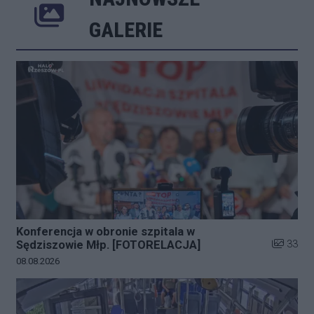
Poprzednie
Następne
Kliknij 
GALERIE
Konferencja w obronie szpitala w
Liczba zd
33
Sędziszowie Młp. [FOTORELACJA]
Data dodania galerii:
08.08.2026