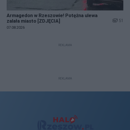
Armagedon w Rzeszowie! Potężna ulewa
Liczba zd
51
zalała miasto [ZDJĘCIA]
Data dodania galerii:
07.08.2026
REKLAMA
REKLAMA