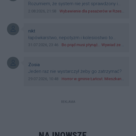
dyskryminację.
Treść komentarza:
Rozumiem, że system nie jest sprawdzony i
przetestowany. Wybieram się z mim młodym
Data dodania komentarza:
Źródło komentarza:
2.08.2026, 21:58
Wybawienie dla pasażerów w Rzeszowie? W mieście ruszyły testy nowego rozwiązania
do szkoły, zobaczymy jak to ztm, gmina
boguchwała i inne zajęte w tej całej organizacji
przejazdów dadzą radę. Albo ogarną, jak to
Autor komentarza:
nikt
teraz młode ludzie mówią.
Treść komentarza:
łapówkarstwo, nepotyzm i kolesiostwo to
norma w pge dystrybucja rzeszów, takie ***e
Data dodania komentarza:
Źródło komentarza:
31.07.2026, 23:46
Bo prąd musi płynąć... Wywiad ze Zbigniewem Możdżeniem - Dyrektorem Generalnym Oddziału PGE Dystrybucja w Rzeszowie
jak wozowicz czy rybarczyk lub kutyła
cieleckiz dupo na głowie nadal pracują bo to
zagorzali pisowcy
Autor komentarza:
Zosia
Treść komentarza:
Jeden raz nie wystarczył żeby go zatrzymać?
Data dodania komentarza:
Źródło komentarza:
29.07.2026, 10:48
Horror w gminie Łańcut. Mieszkaniec Rzeszowa terroryzował rodzinę nożem i zaatakował policjantów! [VIDEO]
REKLAMA
NAJNOWSZE