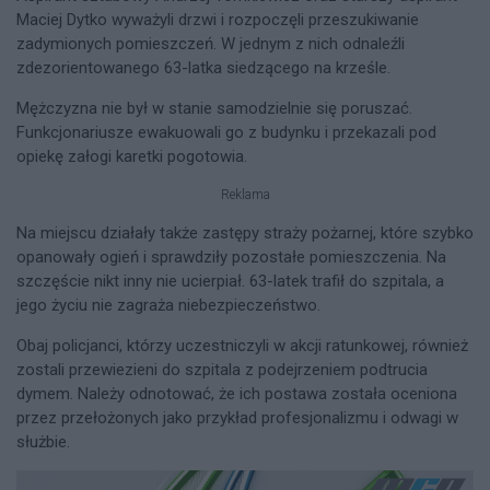
Maciej Dytko wyważyli drzwi i rozpoczęli przeszukiwanie
zadymionych pomieszczeń. W jednym z nich odnaleźli
zdezorientowanego 63-latka siedzącego na krześle.
Mężczyzna nie był w stanie samodzielnie się poruszać.
Funkcjonariusze ewakuowali go z budynku i przekazali pod
opiekę załogi karetki pogotowia.
Reklama
Na miejscu działały także zastępy straży pożarnej, które szybko
opanowały ogień i sprawdziły pozostałe pomieszczenia. Na
szczęście nikt inny nie ucierpiał. 63-latek trafił do szpitala, a
jego życiu nie zagraża niebezpieczeństwo.
Obaj policjanci, którzy uczestniczyli w akcji ratunkowej, również
zostali przewiezieni do szpitala z podejrzeniem podtrucia
dymem. Należy odnotować, że ich postawa została oceniona
przez przełożonych jako przykład profesjonalizmu i odwagi w
służbie.