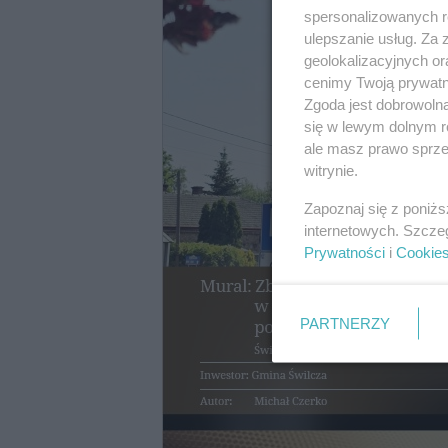
spersonalizowanych re
ulepszanie usług. Za
geolokalizacyjnych or
cenimy Twoją prywatno
Zgoda jest dobrowoln
się w lewym dolnym r
ale masz prawo sprzec
witrynie.
Zapoznaj się z poniż
internetowych. Szcze
Prywatności
i
Cookie
PARTNERZY