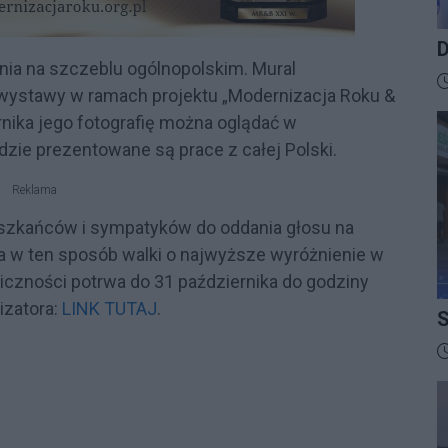
D
enia na szczeblu ogólnopolskim. Mural
B
D
 wystawy w ramach projektu „Modernizacja Roku &
nika jego fotografię można oglądać w
zie prezentowane są prace z całej Polski.
Reklama
eszkańców i sympatyków do oddania głosu na
ia w ten sposób walki o najwyższe wyróżnienie w
iczności potrwa do 31 października do godziny
izatora:
LINK TUTAJ
.
S
I
D