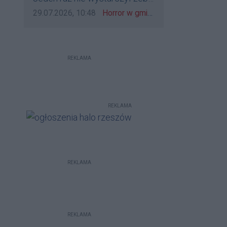
bo to zagorzali pisowcy
go zatrzymać?
Data dodania komentarza:
Źródło komentarza:
29.07.2026, 10:48
Horror w gminie Łańcut. Mieszkaniec Rzeszowa terroryzował rodzinę nożem i zaatakował policjantów! [VIDEO]
REKLAMA
REKLAMA
REKLAMA
REKLAMA