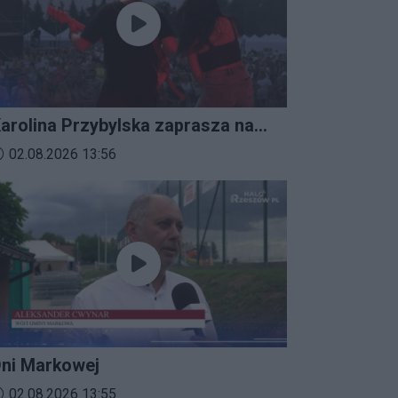
arolina Przybylska zaprasza na
mprezalia 2026
ata dodania materiału wideo:
02.08.2026 13:56
ni Markowej
ata dodania materiału wideo:
02.08.2026 13:55