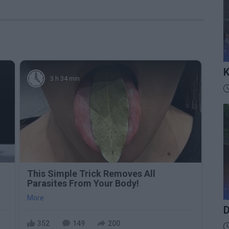
K
3 h 34 min
I
D
This Simple Trick Removes All
Parasites From Your Body!
More
D
352
149
200
D