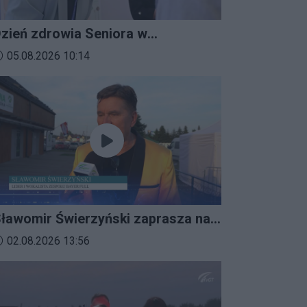
zień zdrowia Seniora w
ratkowicach
ata dodania materiału wideo:
05.08.2026 10:14
ławomir Świerzyński zaprasza na
mprezalia 2026
ata dodania materiału wideo:
02.08.2026 13:56