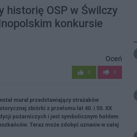
y historię OSP w Świlczy
ólnopolskim konkursie
Oceń
0
0
wstał mural przedstawiający strażaków
torycznej zbiórki z przełomu lat 40. i 50. XX
dycji pożarniczych i jest symbolicznym hołdem
ieszkańców. Teraz może zdobyć uznanie w całej