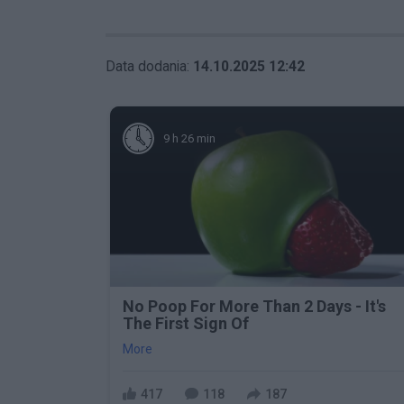
Data dodania:
14.10.2025 12:42
9 h 26 min
No Poop For More Than 2 Days - It's
The First Sign Of
More
417
118
187