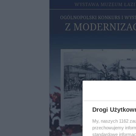
Drogi Użytkow
My, naszych 1162 zau
przechowujemy informa
standardowe informac