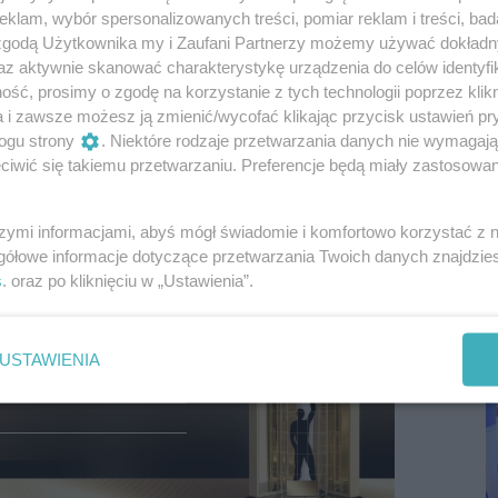
klam, wybór spersonalizowanych treści, pomiar reklam i treści, bad
 zgodą Użytkownika my i Zaufani Partnerzy możemy używać dokład
az aktywnie skanować charakterystykę urządzenia do celów identyfi
ść, prosimy o zgodę na korzystanie z tych technologii poprzez klikn
a i zawsze możesz ją zmienić/wycofać klikając przycisk ustawień pr
ogu strony
. Niektóre rodzaje przetwarzania danych nie wymagaj
iwić się takiemu przetwarzaniu. Preferencje będą miały zastosowania
szymi informacjami, abyś mógł świadomie i komfortowo korzystać z
P
gółowe informacje dotyczące przetwarzania Twoich danych znajdzi
R
s
. oraz po kliknięciu w „Ustawienia”.
D
USTAWIENIA