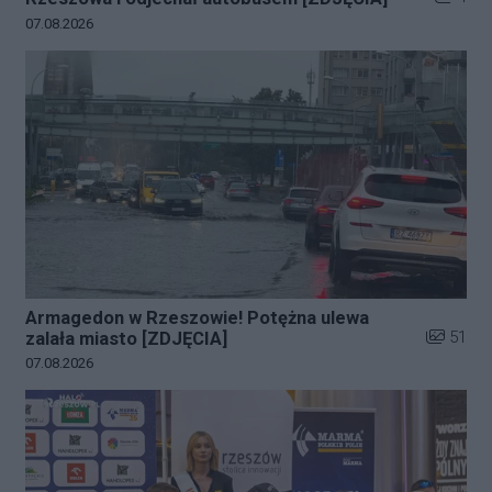
Data dodania galerii:
07.08.2026
Armagedon w Rzeszowie! Potężna ulewa
Liczba zd
51
zalała miasto [ZDJĘCIA]
Data dodania galerii:
07.08.2026