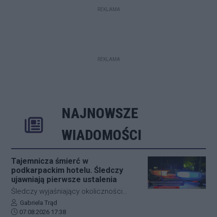
REKLAMA
REKLAMA
NAJNOWSZE
Rozwiń
Poprzednie
Następne
Kliknij aby 
K
WIADOMOŚCI
Tajemnicza śmierć w
podkarpackim hotelu. Śledczy
ujawniają pierwsze ustalenia
Śledczy wyjaśniający okoliczności
tragicznego zdarzenia na terenie
Autor artykułu:
Gabriela Trąd
Data dodania artykułu:
jednego z sanockich hoteli dysponują
07.08.2026 17:38