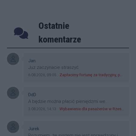
Ostatnie
Poprzednie
Następ
komentarze
Autor komentarza:
Jan
Treść komentarza:
Juz zaczynacie straszyć
Data dodania komentarza:
Źródło komentarza:
6.08.2026, 09:05
Zapłacimy fortunę za tradycyjny, polski obiad?! Ceny ziemniaków w skupach skoczyły o 265 procent!
Autor komentarza:
DdD
Treść komentarza:
A będzie można płacić pieniędzmi we
wszystkich? Bo banknoty emitowane przez
Data dodania komentarza:
Źródło komentarza:
3.08.2026, 14:13
Wybawienie dla pasażerów w Rzeszowie? W mieście ruszyły testy nowego rozwiązania
Narodowy Bank Polski, są prawnym środkiem
płatniczym w Polsce, a nie jakieś telefony,
plastik czy inne bliki. Zakrawa na
Autor komentarza:
Jurek
dyskryminację.
Treść komentarza:
Rozumiem, że system nie jest sprawdzony i