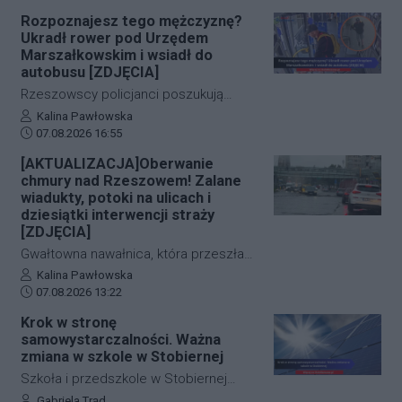
już pierwszymi wnioskami medyków
Rozpoznajesz tego mężczyznę?
sądowych. Z przeprowadzonej sekcji
Ukradł rower pod Urzędem
zwłok 37-letniego mężczyzny wynika,
Marszałkowskim i wsiadł do
że na tym etapie postępowania nic nie
autobusu [ZDJĘCIA]
wskazuje na udział osób trzecich.
Rzeszowscy policjanci poszukują
sprawcy kradzieży roweru marki Kross
Autor artykułu:
Kalina Pawłowska
Data dodania artykułu:
o wartości około 1500 złotych. Do
07.08.2026 16:55
zdarzenia doszło w ścisłym centrum
[AKTUALIZACJA]Oberwanie
miasta – pod Urzędem
chmury nad Rzeszowem! Zalane
Marszałkowskim przy al. Cieplińskiego.
wiadukty, potoki na ulicach i
Złodziej ze skradzionym jednośladem
dziesiątki interwencji straży
[ZDJĘCIA]
wsiadł do autobusu MPK linii 28. Jego
wizerunek zarejestrowały kamery
Gwałtowna nawałnica, która przeszła
monitoringu, a policja apeluje o pomoc
nad Rzeszowem tuż po godzinie 12:00,
Autor artykułu:
Kalina Pawłowska
w identyfikacji mężczyzny.
Data dodania artykułu:
w kilka minut sparaliżowała ruch w
07.08.2026 13:22
stolicy Podkarpacia. Przeistoczone w
Krok w stronę
rwące potoki ulice, zalane wiadukty i
samowystarczalności. Ważna
wybijające studzienki kanalizacyjne
zmiana w szkole w Stobiernej
odcięły od świata kluczowe arterie.
Szkoła i przedszkole w Stobiernej
Podkarpaccy strażacy wyjeżdżali do
przejdą technologiczną transformację,
Autor artykułu:
Gabriela Trąd