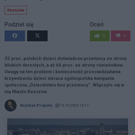
Rzeszów
Podziel się
Oceń
0
0
32 proc. polskich dzieci doświadcza przemocy ze strony
bliskich dorosłych, a aż 66 proc. ze strony rówieśników.
Uwagę na ten problem i konieczność przeciwdziałania
krzywdzeniu dzieci zwraca ogólnopolska kampania
społeczna „Dzieciństwo bez przemocy”. Włączyło się w
nią Miasto Rzeszów.
Krystian Propola
14.10.2025 14:17