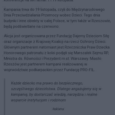
konferencje na ten temat 7 i 19 listopada.
Kampania trwa do 19 listopada, czyli do Międzynarodowego
Dnia Przeciwdziałania Przemocy wobec Dzieci. Tego dnia
budynki i inne obiekty w całej Polsce, w tym także w Rzeszowie,
będą podświetlane na czerwono.
Akcja jest organizowana przez Fundację Dajemy Dzieciom Siłę
oraz organizacje z Krajowej Koalicji na rzecz Ochrony Dzieci.
Głównym partnerem natomiast jest Rzeczniczka Praw Dziecka.
Honorowego patronatu z kolei podjęli się Marszałek Sejmu RP,
Ministra ds. Równości i Prezydent m.st. Warszawy. Miasto
Rzeszów jest partnerem kampanii realizowanej w
województwie podkarpackim przez Fundację PRO-FIL.
Każde dziecko ma prawo do bezpiecznego,
szczęśliwego dzieciństwa. Dlatego angażujemy się w
kampanię, by dostarczać wiedzę, narzędzia i realne
wsparcie instytucjom i rodzinom
Reklama