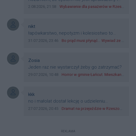
przetestowany. Wybieram się z mim młodym
Data dodania komentarza:
Źródło komentarza:
2.08.2026, 21:58
Wybawienie dla pasażerów w Rzeszowie? W mieście ruszyły testy nowego rozwiązania
do szkoły, zobaczymy jak to ztm, gmina
boguchwała i inne zajęte w tej całej organizacji
przejazdów dadzą radę. Albo ogarną, jak to
Autor komentarza:
nikt
teraz młode ludzie mówią.
Treść komentarza:
łapówkarstwo, nepotyzm i kolesiostwo to
norma w pge dystrybucja rzeszów, takie ***e
Data dodania komentarza:
Źródło komentarza:
31.07.2026, 23:46
Bo prąd musi płynąć... Wywiad ze Zbigniewem Możdżeniem - Dyrektorem Generalnym Oddziału PGE Dystrybucja w Rzeszowie
jak wozowicz czy rybarczyk lub kutyła
cieleckiz dupo na głowie nadal pracują bo to
zagorzali pisowcy
Autor komentarza:
Zosia
Treść komentarza:
Jeden raz nie wystarczył żeby go zatrzymać?
Data dodania komentarza:
Źródło komentarza:
29.07.2026, 10:48
Horror w gminie Łańcut. Mieszkaniec Rzeszowa terroryzował rodzinę nożem i zaatakował policjantów! [VIDEO]
Autor komentarza:
kkk
Treść komentarza:
no i małolat dostał lekcję o udzieleniu
pierwszeństwa
Data dodania komentarza:
Źródło komentarza:
27.07.2026, 20:45
Dramat na przejeździe w Rzeszowie. 16-latek na hulajnodze wjechał wprost pod szynobus
REKLAMA