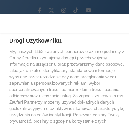
Facebook.com
X.com
Instagram.com
Tiktok.com
Youtube.com
CMS portalu
przygotowany przez
Loaded
:
Unmute
Drogi Użytkowniku,
100.00%
My, naszych 1162 zaufanych partnerów oraz inne podmioty z
Grupy 4media uzyskujemy dostęp i przechowujemy
informacje na urządzeniu oraz przetwarzamy dane osobowe,
takie jak unikalne identyfikatory, standardowe informacje
wysyłane przez urządzenie czy dane przeglądania w celu
zapewniania spersonalizowanych reklam, wybór
spersonalizowanych treści, pomiar reklam i treści, badanie
odbiorców oraz ulepszanie usług. Za zgodą Użytkownika my i
Zaufani Partnerzy możemy używać dokładnych danych
geolokalizacyjnych oraz aktywnie skanować charakterystykę
urządzenia do celów identyfikacji. Ponieważ cenimy Twoją
prywatność, prosimy o zgodę na korzystanie z tych
technologii poprzez kliknięcie „Akceptuję”. Zgoda jest