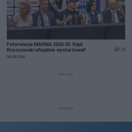
Fotorelacja MARMA 2026 35. Rajd
Liczba zd
28
Rzeszowski oficjalnie wystartował!
Data dodania galerii:
06.08.2026
REKLAMA
REKLAMA