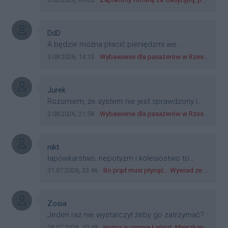
stale widoczne na ulicach. Wtedy było mniej
betonu ale już wtedy włodarze miasta dbali
aby ulicami nie pływać lecz jechać. Panie
Autor komentarza:
DdD
Fiołek prezydentem się bywa a człowiekiem
Treść komentarza:
A będzie można płacić pieniędzmi we
się jest.
wszystkich? Bo banknoty emitowane przez
Data dodania komentarza:
Źródło komentarza:
3.08.2026, 14:13
Wybawienie dla pasażerów w Rzeszowie? W mieście ruszyły testy nowego rozwiązania
Narodowy Bank Polski, są prawnym środkiem
płatniczym w Polsce, a nie jakieś telefony,
plastik czy inne bliki. Zakrawa na
Autor komentarza:
Jurek
dyskryminację.
Treść komentarza:
Rozumiem, że system nie jest sprawdzony i
przetestowany. Wybieram się z mim młodym
Data dodania komentarza:
Źródło komentarza:
2.08.2026, 21:58
Wybawienie dla pasażerów w Rzeszowie? W mieście ruszyły testy nowego rozwiązania
do szkoły, zobaczymy jak to ztm, gmina
boguchwała i inne zajęte w tej całej organizacji
przejazdów dadzą radę. Albo ogarną, jak to
Autor komentarza:
nikt
teraz młode ludzie mówią.
Treść komentarza:
łapówkarstwo, nepotyzm i kolesiostwo to
norma w pge dystrybucja rzeszów, takie ***e
Data dodania komentarza:
Źródło komentarza:
31.07.2026, 23:46
Bo prąd musi płynąć... Wywiad ze Zbigniewem Możdżeniem - Dyrektorem Generalnym Oddziału PGE Dystrybucja w Rzeszowie
jak wozowicz czy rybarczyk lub kutyła
cieleckiz dupo na głowie nadal pracują bo to
zagorzali pisowcy
Autor komentarza:
Zosia
Treść komentarza:
Jeden raz nie wystarczył żeby go zatrzymać?
Data dodania komentarza:
Źródło komentarza:
29.07.2026, 10:48
Horror w gminie Łańcut. Mieszkaniec Rzeszowa terroryzował rodzinę nożem i zaatakował policjantów! [VIDEO]