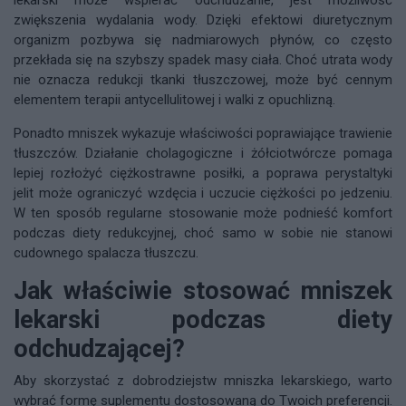
lekarski może wspierać odchudzanie, jest możliwość
zwiększenia wydalania wody. Dzięki efektowi diuretycznym
organizm pozbywa się nadmiarowych płynów, co często
przekłada się na szybszy spadek masy ciała. Choć utrata wody
nie oznacza redukcji tkanki tłuszczowej, może być cennym
elementem terapii antycellulitowej i walki z opuchlizną.
Ponadto mniszek wykazuje właściwości poprawiające trawienie
tłuszczów. Działanie cholagogiczne i żółciotwórcze pomaga
lepiej rozłożyć ciężkostrawne posiłki, a poprawa perystaltyki
jelit może ograniczyć wzdęcia i uczucie ciężkości po jedzeniu.
W ten sposób regularne stosowanie może podnieść komfort
podczas diety redukcyjnej, choć samo w sobie nie stanowi
cudownego spalacza tłuszczu.
Jak właściwie stosować mniszek
lekarski podczas diety
odchudzającej?
Aby skorzystać z dobrodziejstw mniszka lekarskiego, warto
wybrać formę suplementu dostosowaną do Twoich preferencji.