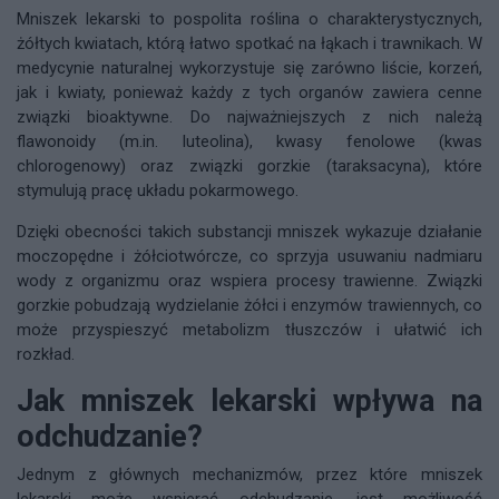
Mniszek lekarski to pospolita roślina o charakterystycznych,
żółtych kwiatach, którą łatwo spotkać na łąkach i trawnikach. W
medycynie naturalnej wykorzystuje się zarówno liście, korzeń,
jak i kwiaty, ponieważ każdy z tych organów zawiera cenne
związki bioaktywne. Do najważniejszych z nich należą
flawonoidy (m.in. luteolina), kwasy fenolowe (kwas
chlorogenowy) oraz związki gorzkie (taraksacyna), które
stymulują pracę układu pokarmowego.
Dzięki obecności takich substancji mniszek wykazuje działanie
moczopędne i żółciotwórcze, co sprzyja usuwaniu nadmiaru
wody z organizmu oraz wspiera procesy trawienne. Związki
gorzkie pobudzają wydzielanie żółci i enzymów trawiennych, co
może przyspieszyć metabolizm tłuszczów i ułatwić ich
rozkład.
Jak mniszek lekarski wpływa na
odchudzanie?
Jednym z głównych mechanizmów, przez które mniszek