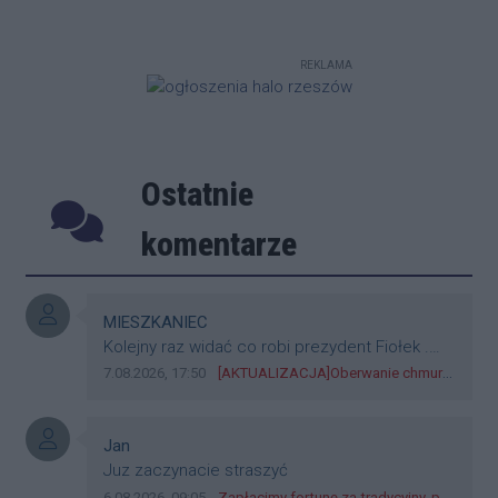
prawdopodobnie doznał nagłego
zatrzymania krążenia w trakcie jazdy.
Mimo błyskawicznej reakcji patroli
REKLAMA
policji, strażaków oraz ratowników
medycznych i długiej reanimacji, życia
mężczyzny nie udało się uratować.
Ostatnie
Poprzednie
Następ
komentarze
Autor komentarza:
MIESZKANIEC
Treść komentarza:
Kolejny raz widać co robi prezydent Fiołek .
Kuma się z deweloperami nie dbając o miasto.
Data dodania komentarza:
Źródło komentarza:
7.08.2026, 17:50
[AKTUALIZACJA]Oberwanie chmury nad Rzeszowem! Zalane wiadukty, potoki na ulicach i dziesiątki interwencji straży [ZDJĘCIA]
Betonuje miasto nie dbając o instalacje
burzowe , drożność ulic, zanieczyszcza
miasto . Od lat nie widziałem samochodów
Autor komentarza:
Jan
czyszcządzych studzienki burzowe . W latach
Treść komentarza:
Juz zaczynacie straszyć
6o-90 minionego wieku tego typu pojazdy były
Data dodania komentarza:
Źródło komentarza:
6.08.2026, 09:05
Zapłacimy fortunę za tradycyjny, polski obiad?! Ceny ziemniaków w skupach skoczyły o 265 procent!