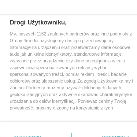
Redakcja
Reklama
Kontakt
Patronat medialny
Regulamin portalu
Polityka prywatności
Drogi Użytkowniku,
My, naszych 1162 zaufanych partnerów oraz inne podmioty z
Facebook.com
X.com
Instagram.com
Tiktok.com
Youtube.com
Grupy 4media uzyskujemy dostęp i przechowujemy
informacje na urządzeniu oraz przetwarzamy dane osobowe,
takie jak unikalne identyfikatory, standardowe informacje
CMS portalu
przygotowany przez
wysyłane przez urządzenie czy dane przeglądania w celu
Loaded
:
Unmute
zapewniania spersonalizowanych reklam, wybór
25.69%
spersonalizowanych treści, pomiar reklam i treści, badanie
odbiorców oraz ulepszanie usług. Za zgodą Użytkownika my i
Zaufani Partnerzy możemy używać dokładnych danych
geolokalizacyjnych oraz aktywnie skanować charakterystykę
urządzenia do celów identyfikacji. Ponieważ cenimy Twoją
prywatność, prosimy o zgodę na korzystanie z tych
technologii poprzez kliknięcie „Akceptuję”. Zgoda jest
dobrowolna i zawsze możesz ją zmienić/wycofać klikając
przycisk ustawień prywatności znajdujący się w lewym
dolnym rogu strony
. Niektóre rodzaje przetwarzania