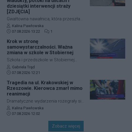
wiadukty, potoki na ulicach i
Złodziej ze skradzionym jednośladem
dziesiątki interwencji straży
[ZDJĘCIA]
wsiadł do autobusu MPK linii 28. Jego
wizerunek zarejestrowały kamery
Gwałtowna nawałnica, która przeszła
monitoringu, a policja apeluje o pomoc
nad Rzeszowem tuż po godzinie 12:00,
Autor artykułu:
Kalina Pawłowska
w identyfikacji mężczyzny.
Data dodania artykułu:
Liczba komentarzy artykułu:
w kilka minut sparaliżowała ruch w
07.08.2026 13:22
1
stolicy Podkarpacia. Przeistoczone w
Krok w stronę
rwące potoki ulice, zalane wiadukty i
samowystarczalności. Ważna
wybijające studzienki kanalizacyjne
zmiana w szkole w Stobiernej
odcięły od świata kluczowe arterie.
Szkoła i przedszkole w Stobiernej
Podkarpaccy strażacy wyjeżdżali do
przejdą technologiczną transformację,
Autor artykułu:
Gabriela Trąd
akcji już blisko 70 razy! Mamy dla Was
Data dodania artykułu:
która znacząco wpłynie na budżet
07.08.2026 12:21
zdjęcia z zalanych punktów miasta.
placówki oraz środowisko. Gmina
Tragedia na ul. Krakowskiej w
Trzebownisko oficjalnie
Rzeszowie. Kierowca zmarł mimo
przypieczętowała umowę z wykonawcą
reanimacji
na realizację nowoczesnego systemu
Dramatyczne wydarzenia rozegrały się
zasilania. Dzięki nowej inwestycji
w piątkowy poranek na jednej z
Autor artykułu:
Kalina Pawłowska
placówka nie tylko ograniczy pobór
Data dodania artykułu:
najważniejszych arterii
07.08.2026 12:02
prądu z sieci, ale też zwiększy swoje
komunikacyjnych Rzeszowa. Kierowca
bezpieczeństwo energetyczne.
Zobacz więcej
samochodu osobowego