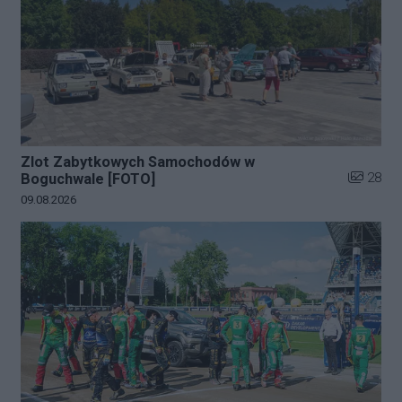
Zlot Zabytkowych Samochodów w
Liczba zd
28
Boguchwale [FOTO]
Data dodania galerii:
09.08.2026