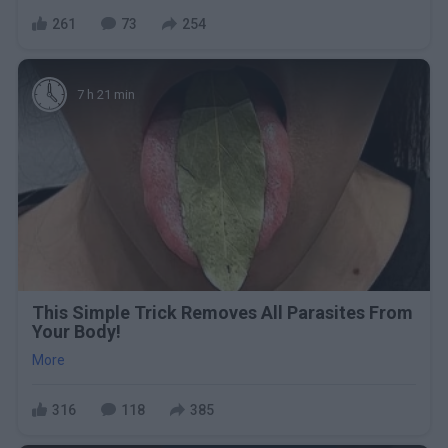
261
73
254
7 h 21 min
This Simple Trick Removes All Parasites From
Your Body!
More
316
118
385