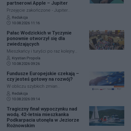
nich to komitety partii politycznych,
partnerowi Apple – Jupiter
kolejne cztery powstały wokół
Przejęcie zakończone - Jupiter
lokalnych samorządowców i osób
kontynuuje działalność z
Autor artykułu:
Redakcja
związanych z gminą. Termin
Data dodania artykułu:
dotychczasowym zarządem,
10.08.2026 11:16
głosowania potwierdza Krajowe Biuro
zespołem, lokalizacją i marką.
Pałac Wodzickich w Tyczynie
Wyborcze.
ponownie otworzył się dla
zwiedzających
Mieszkańcy i turyści po raz kolejny
mogli zajrzeć do wnętrz Pałacu
Autor artykułu:
Krystian Propola
Data dodania artykułu:
Wodzickich w Tyczynie. W niedzielę, 9
10.08.2026 09:26
sierpnia, Powiat Rzeszowski
Fundusze Europejskie czekają –
zorganizował wakacyjne zwiedzanie
czy jesteś gotowy na rozwój?
zabytkowej rezydencji, która od ponad
W obliczu szybkich zmian
80 lat związana jest ze sferą lokalnej
technologicznych, zielonej
Autor artykułu:
Redakcja
oświaty. W programie znalazło się
Data dodania artykułu:
transformacji i dostępności
10.08.2026 09:14
oprowadzanie po obiekcie, spotkanie
systematyczne podnoszenie
Tragiczny finał wypoczynku nad
poświęcone akwarelom Napoleona
kwalifikacji pozwala firmom zwiększać
wodą. 42-letnia mieszkanka
Ordy oraz prezentacje multimedialne.
konkurencyjność oraz sprawniej
Podkarpacia utonęła w Jeziorze
reagować na wyzwania.
Rożnowskim