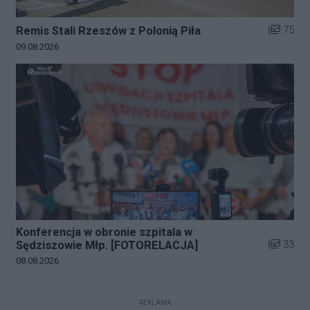
Liczba zd
75
Remis Stali Rzeszów z Polonią Piła
Data dodania galerii:
09.08.2026
Konferencja w obronie szpitala w
Liczba zd
33
Sędziszowie Młp. [FOTORELACJA]
Data dodania galerii:
08.08.2026
REKLAMA