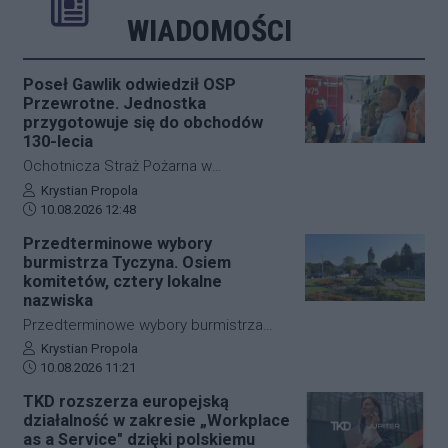
Rozwiń
Poprzednie
Następne
Kliknij aby 
K
WIADOMOŚCI
Poseł Gawlik odwiedził OSP
Przewrotne. Jednostka
przygotowuje się do obchodów
130-lecia
Ochotnicza Straż Pożarna w
Przewrotnem przygotowuje się do
Autor artykułu:
Krystian Propola
Data dodania artykułu:
obchodów 130-lecia działalności. Z tej
10.08.2026 12:48
okazji jednostkę odwiedził poseł na
Przedterminowe wybory
Sejm RP Zdzisław Gawlik. Ze
burmistrza Tyczyna. Osiem
strażakami rozmawiał o bieżącej
komitetów, cztery lokalne
działalności OSP, jej potrzebach oraz
nazwiska
planach na najbliższe miesiące.
Przedterminowe wybory burmistrza
Tyczyna odbędą się 13 września. Do
Autor artykułu:
Krystian Propola
Data dodania artykułu:
Komisarza Wyborczego w Rzeszowie
10.08.2026 11:21
wpłynęły zawiadomienia o utworzeniu
TKD rozszerza europejską
ośmiu komitetów, które zamierzają
działalność w zakresie „Workplace
uczestniczyć w wyborach. Cztery z
as a Service" dzięki polskiemu