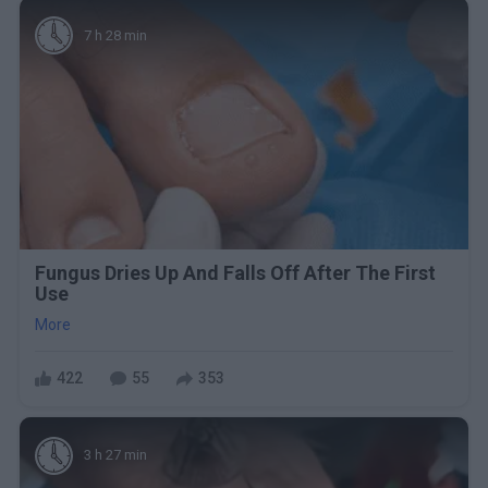
7 h 28 min
Fungus Dries Up And Falls Off After The First
Use
More
422
55
353
3 h 27 min