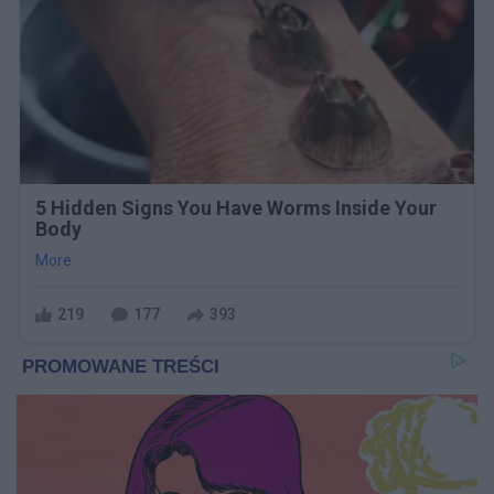
5 Hidden Signs You Have Worms Inside Your
Body
More
219
177
393