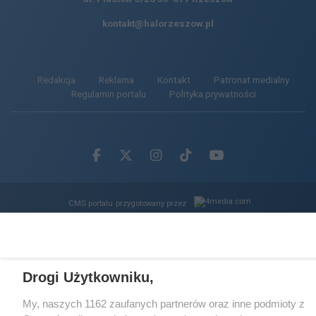
kontakt@halorzeszow.pl
Redakcja
Reklama
Kontakt
Patronat medialny
Regulamin portalu
Polityka prywatności
Facebook.com
X.com
Instagram.com
Tiktok.com
Youtube.com
CMS portalu
przygotowany przez
Loaded
:
Unmute
62.88%
Drogi Użytkowniku,
My, naszych 1162 zaufanych partnerów oraz inne podmioty z