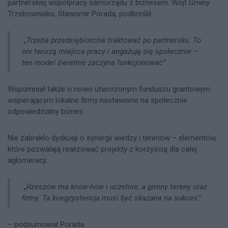
partnerskiej współpracy samorządu z biznesem. Wójt Gminy
Trzebownisko, Sławomir Porada, podkreślił:
„Trzeba przedsiębiorców traktować po partnersku. To
oni tworzą miejsca pracy i angażują się społecznie –
ten model świetnie zaczyna funkcjonować”.
Wspomniał także o nowo utworzonym funduszu grantowym
wspierającym lokalne firmy nastawione na społecznie
odpowiedzialny biznes.​
Nie zabrakło dyskusji o synergii wiedzy i terenów – elementów,
które pozwalają realizować projekty z korzyścią dla całej
aglomeracji:
„Rzeszów ma know-how i uczelnie, a gminy tereny oraz
firmy. Ta koegzystencja musi być skazana na sukces”
– podsumował Porada.​