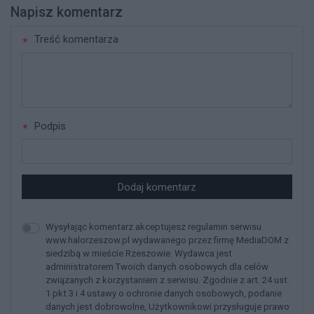
Napisz komentarz
Treść komentarza
Podpis
Dodaj komentarz
Wysyłając komentarz akceptujesz regulamin serwisu
www.halorzeszow.pl wydawanego przez firmę MediaDOM z
siedzibą w mieście Rzeszowie. Wydawca jest
administratorem Twoich danych osobowych dla celów
związanych z korzystaniem z serwisu. Zgodnie z art. 24 ust.
1 pkt 3 i 4 ustawy o ochronie danych osobowych, podanie
danych jest dobrowolne, Użytkownikowi przysługuje prawo