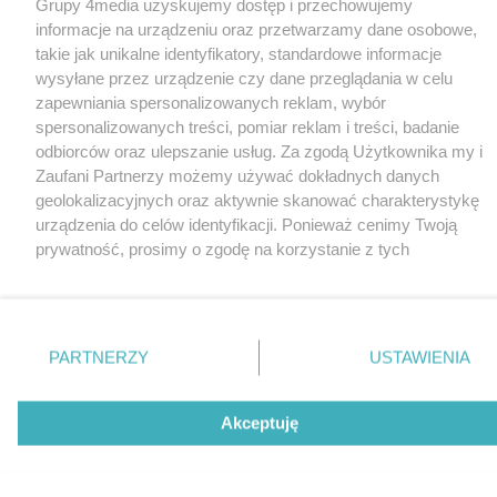
Grupy 4media uzyskujemy dostęp i przechowujemy
informacje na urządzeniu oraz przetwarzamy dane osobowe,
takie jak unikalne identyfikatory, standardowe informacje
wysyłane przez urządzenie czy dane przeglądania w celu
zapewniania spersonalizowanych reklam, wybór
spersonalizowanych treści, pomiar reklam i treści, badanie
odbiorców oraz ulepszanie usług. Za zgodą Użytkownika my i
Zaufani Partnerzy możemy używać dokładnych danych
geolokalizacyjnych oraz aktywnie skanować charakterystykę
urządzenia do celów identyfikacji. Ponieważ cenimy Twoją
prywatność, prosimy o zgodę na korzystanie z tych
technologii poprzez kliknięcie „Akceptuję”. Zgoda jest
dobrowolna i zawsze możesz ją zmienić/wycofać klikając
przycisk ustawień prywatności znajdujący się w lewym
dolnym rogu strony
. Niektóre rodzaje przetwarzania
PARTNERZY
USTAWIENIA
danych nie wymagają zgody użytkownika, ale masz prawo
sprzeciwić się takiemu przetwarzaniu. Preferencje będą miały
zastosowania tylko na tej witrynie.
Akceptuję
Zapoznaj się z poniższymi informacjami, abyś mógł
świadomie i komfortowo korzystać z naszych serwisów