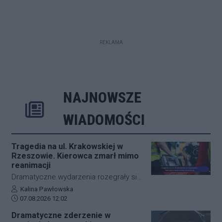
REKLAMA
NAJNOWSZE
Rozwiń
Poprzednie
Następne
Kliknij aby 
K
WIADOMOŚCI
Tragedia na ul. Krakowskiej w
Rzeszowie. Kierowca zmarł mimo
reanimacji
Dramatyczne wydarzenia rozegrały się
w piątkowy poranek na jednej z
Autor artykułu:
Kalina Pawłowska
Data dodania artykułu:
najważniejszych arterii
07.08.2026 12:02
komunikacyjnych Rzeszowa. Kierowca
Dramatyczne zderzenie w
samochodu osobowego