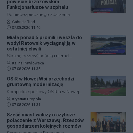
powiecie brzozowskim.
prawdopodobnie doznał nagłego
Funkcjonariusze w szpitalu
zatrzymania krążenia w trakcie jazdy.
Do niebezpiecznego zdarzenia
Mimo błyskawicznej reakcji patroli
drogowego doszło w piątek rano w
Autor artykułu:
Gabriela Trąd
policji, strażaków oraz ratowników
Data dodania artykułu:
Starej Wsi (powiat brzozowski). W
07.08.2026 11:46
medycznych i długiej reanimacji, życia
wyniku najechania na tył radiowozu,
Miała ponad 5 promili i weszła do
mężczyzny nie udało się uratować.
dwóch funkcjonariuszy policji
wody! Ratownik wyciągnął ją w
wymagało pomocy medycznej i
ostatniej chwili
zostało przewiezionych do szpitala.
Skrajną bezmyślnością i niemal
śmiertelną dawką alkoholu wykazała się
Autor artykułu:
Kalina Pawłowska
Data dodania artykułu:
36-letnia mieszkanka gminy Cieszanów.
07.08.2026 11:35
Kobieta weszła do wody na
OSiR w Nowej Wsi przechodzi
miejscowym kąpielisku miejskim, mając
gruntowną modernizację
w organizmie ponad 5 promili alkoholu!
Kompleks sportowy OSiR-u w Nowej
Gdy zaczęła tonąć, z opresji wyciągnął
Wsi w gminie Trzebownisko przechodzi
Autor artykułu:
Krystian Propola
ją ratownik. Zamiast wdzięczności 36-
Data dodania artykułu:
dużą modernizację. Zakres prac
07.08.2026 11:31
latka wszczęła awanturę i stwarzała
obejmuje wymianę nawierzchni boisk,
Sześć miast walczy o szybsze
zagrożenie dla innych
unowocześnienie wyposażenia
połączenie z Warszawą. Rzeszów
wypoczywających. Teraz za swoje
sportowego, montaż
gospodarzem kolejnych rozmów
zachowanie odpowie przed sądem.
energooszczędnego oświetlenia,