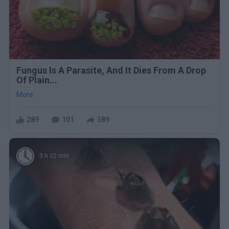
Fungus Is A Parasite, And It Dies From A Drop
Of Plain...
More
289
101
389
3 h 32 min