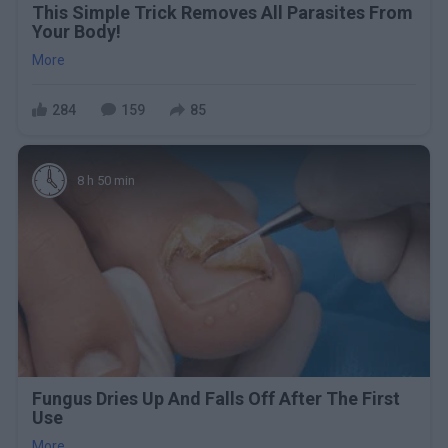
This Simple Trick Removes All Parasites From
Your Body!
More
284
159
85
8 h 50 min
Fungus Dries Up And Falls Off After The First
Use
More