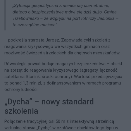
„Sytuacja geopolityczna zmieniła się diametralnie,
dlatego o bezpieczeństwie mówi się dziś dużo. Gmina
Trzebownisko – ze względu na port lotniczy Jasionka –
to szczególne miejsce”
– podkreśla starosta Jarosz. Zapowiada cykl szkoleń z
reagowania kryzysowego we wszystkich gminach oraz
możliwość ćwiczeń strzeleckich dla chętnych mieszkańców.​
Równolegle powiat buduje magazyn bezpieczeństwa – obiekt
na sprzęt do reagowania kryzysowego (agregaty, łączność
satelitarna Starlink, środki ochrony). Wartość przedsięwzięcia
to ponad 1,3 mln zł, z dofinansowaniem w ramach programu
ochrony ludności.​
„Dycha” – nowy standard
szkolenia
Połączenie tradycyjnej osi 50 m z interaktywną strzelnicą
wirtualną stawia „Dychę” w czołówce obiektów tego typu w