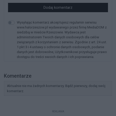
Dodaj komentarz
Wysyłając komentarz akceptujesz regulamin serwisu
www.halorzeszow.pl wydawanego przez firmę MediaDOM z
siedzibą w mieście Rzeszowie. Wydawca jest
administratorem Twoich danych osobowych dla celów
związanych z korzystaniem z serwisu. Zgodnie z art. 24 ust.
1 pkt 3 i 4 ustawy o ochronie danych osobowych, podanie
danych jest dobrowolne, Użytkownikowi przysługuje prawo
dostępu do treści swoich danych i ich poprawiania.
Komentarze
Aktualnie nie ma żadnych komentarzy. Bądź pierwszy, dodaj swój
komentarz.
REKLAMA