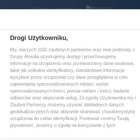
CMS portalu
przygotowany przez
Loaded
:
Unmute
66.34%
Drogi Użytkowniku,
My, naszych 1162 zaufanych partnerów oraz inne podmioty z
Grupy 4media uzyskujemy dostęp i przechowujemy
informacje na urządzeniu oraz przetwarzamy dane osobowe,
takie jak unikalne identyfikatory, standardowe informacje
wysyłane przez urządzenie czy dane przeglądania w celu
zapewniania spersonalizowanych reklam, wybór
spersonalizowanych treści, pomiar reklam i treści, badanie
odbiorców oraz ulepszanie usług. Za zgodą Użytkownika my i
Zaufani Partnerzy możemy używać dokładnych danych
geolokalizacyjnych oraz aktywnie skanować charakterystykę
urządzenia do celów identyfikacji. Ponieważ cenimy Twoją
prywatność, prosimy o zgodę na korzystanie z tych
technologii poprzez kliknięcie „Akceptuję”. Zgoda jest
dobrowolna i zawsze możesz ją zmienić/wycofać klikając