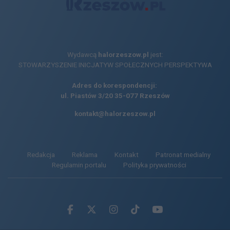
Wydawcą
halorzeszow.pl
jest:
STOWARZYSZENIE INICJATYW SPOŁECZNYCH PERSPEKTYWA
Adres do korespondencji:
ul. Piastów 3/20
35-077 Rzeszów
kontakt@halorzeszow.pl
Redakcja
Reklama
Kontakt
Patronat medialny
Regulamin portalu
Polityka prywatności
Facebook.com
X.com
Instagram.com
Tiktok.com
Youtube.com