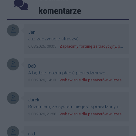
Poprzednie
Następ
komentarze
Autor komentarza:
Jan
Treść komentarza:
Juz zaczynacie straszyć
Data dodania komentarza:
Źródło komentarza:
6.08.2026, 09:05
Zapłacimy fortunę za tradycyjny, polski obiad?! Ceny ziemniaków w skupach skoczyły o 265 procent!
Autor komentarza:
DdD
Treść komentarza:
A będzie można płacić pieniędzmi we
wszystkich? Bo banknoty emitowane przez
Data dodania komentarza:
Źródło komentarza:
3.08.2026, 14:13
Wybawienie dla pasażerów w Rzeszowie? W mieście ruszyły testy nowego rozwiązania
Narodowy Bank Polski, są prawnym środkiem
płatniczym w Polsce, a nie jakieś telefony,
plastik czy inne bliki. Zakrawa na
Autor komentarza:
Jurek
dyskryminację.
Treść komentarza:
Rozumiem, że system nie jest sprawdzony i
przetestowany. Wybieram się z mim młodym
Data dodania komentarza:
Źródło komentarza:
2.08.2026, 21:58
Wybawienie dla pasażerów w Rzeszowie? W mieście ruszyły testy nowego rozwiązania
do szkoły, zobaczymy jak to ztm, gmina
boguchwała i inne zajęte w tej całej organizacji
przejazdów dadzą radę. Albo ogarną, jak to
Autor komentarza:
nikt