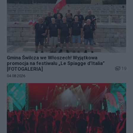
Gmina Świlcza we Włoszech! Wyjątkowa
promocja na festiwalu „Le Spiagge d’Italia”
Liczba zd
19
[FOTOGALERIA]
Data dodania galerii:
04.08.2026