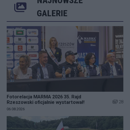
NAJNOWSZE
Poprzednie
Następne
Kliknij 
GALERIE
Fotorelacja MARMA 2026 35. Rajd
Liczba zd
28
Rzeszowski oficjalnie wystartował!
Data dodania galerii:
06.08.2026