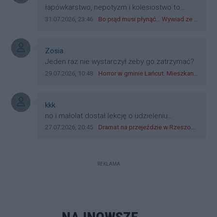
teraz młode ludzie mówią.
Treść komentarza:
łapówkarstwo, nepotyzm i kolesiostwo to
norma w pge dystrybucja rzeszów, takie ***e
Data dodania komentarza:
Źródło komentarza:
31.07.2026, 23:46
Bo prąd musi płynąć... Wywiad ze Zbigniewem Możdżeniem - Dyrektorem Generalnym Oddziału PGE Dystrybucja w Rzeszowie
jak wozowicz czy rybarczyk lub kutyła
cieleckiz dupo na głowie nadal pracują bo to
zagorzali pisowcy
Autor komentarza:
Zosia
Treść komentarza:
Jeden raz nie wystarczył żeby go zatrzymać?
Data dodania komentarza:
Źródło komentarza:
29.07.2026, 10:48
Horror w gminie Łańcut. Mieszkaniec Rzeszowa terroryzował rodzinę nożem i zaatakował policjantów! [VIDEO]
Autor komentarza:
kkk
Treść komentarza:
no i małolat dostał lekcję o udzieleniu
pierwszeństwa
Data dodania komentarza:
Źródło komentarza:
27.07.2026, 20:45
Dramat na przejeździe w Rzeszowie. 16-latek na hulajnodze wjechał wprost pod szynobus
REKLAMA