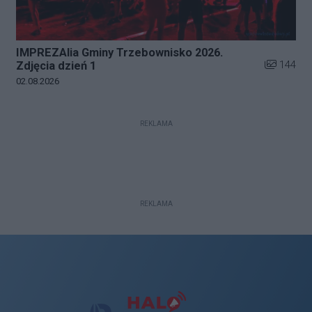
IMPREZAlia Gminy Trzebownisko 2026.
Liczba zdj
144
Zdjęcia dzień 1
Data dodania galerii:
02.08.2026
REKLAMA
REKLAMA