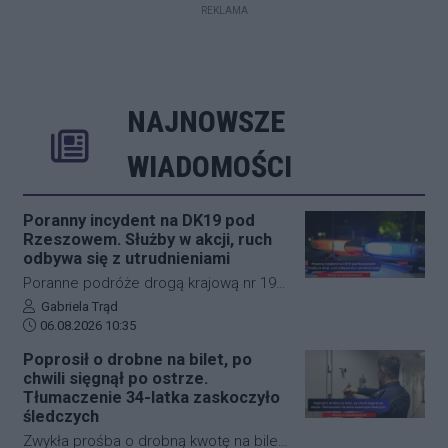
REKLAMA
NAJNOWSZE
Rozwiń
Poprzednie
Następne
Kliknij aby 
K
WIADOMOŚCI
Poranny incydent na DK19 pod
Rzeszowem. Służby w akcji, ruch
odbywa się z utrudnieniami
Poranne podróże drogą krajową nr 19
w okolicach Rzeszowa zostały nagle
Autor artykułu:
Gabriela Trąd
Data dodania artykułu:
zakłócone przez niebezpieczne
06.08.2026 10:35
zdarzenie drogowe. W miejscowości
Poprosił o drobne na bilet, po
Boguchwała doszło do zderzenia
chwili sięgnął po ostrze.
samochodu osobowego z rowerzystą.
Tłumaczenie 34-latka zaskoczyło
Na miejscu pracują służby ratunkowe, a
śledczych
policja prowadzi czynności
Zwykła prośba o drobną kwotę na bilet