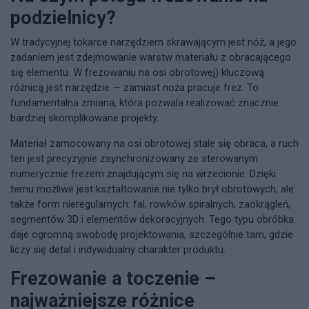
podzielnicy?
W tradycyjnej tokarce narzędziem skrawającym jest nóż, a jego
zadaniem jest zdejmowanie warstw materiału z obracającego
się elementu. W frezowaniu na osi obrotowej) kluczową
różnicą jest narzędzie — zamiast noża pracuje frez. To
fundamentalna zmiana, która pozwala realizować znacznie
bardziej skomplikowane projekty.
Materiał zamocowany na osi obrotowej stale się obraca, a ruch
ten jest precyzyjnie zsynchronizowany ze sterowanym
numerycznie frezem znajdującym się na wrzecionie. Dzięki
temu możliwe jest kształtowanie nie tylko brył obrotowych, ale
także form nieregularnych: fal, rowków spiralnych, zaokrągleń,
segmentów 3D i elementów dekoracyjnych. Tego typu obróbka
daje ogromną swobodę projektowania, szczególnie tam, gdzie
liczy się detal i indywidualny charakter produktu.
Frezowanie a toczenie –
najważniejsze różnice