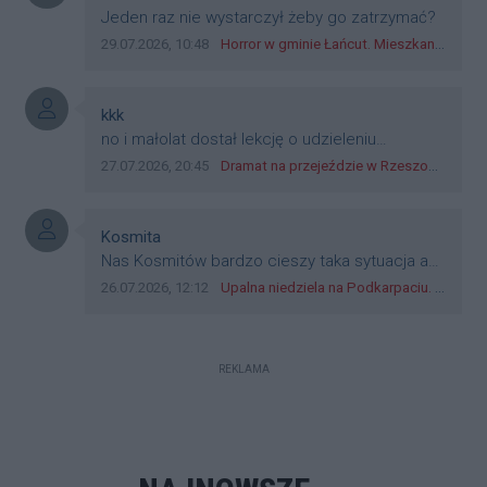
Treść komentarza:
Jeden raz nie wystarczył żeby go zatrzymać?
Data dodania komentarza:
Źródło komentarza:
29.07.2026, 10:48
Horror w gminie Łańcut. Mieszkaniec Rzeszowa terroryzował rodzinę nożem i zaatakował policjantów! [VIDEO]
Autor komentarza:
kkk
Treść komentarza:
no i małolat dostał lekcję o udzieleniu
pierwszeństwa
Data dodania komentarza:
Źródło komentarza:
27.07.2026, 20:45
Dramat na przejeździe w Rzeszowie. 16-latek na hulajnodze wjechał wprost pod szynobus
Autor komentarza:
Kosmita
Treść komentarza:
Nas Kosmitów bardzo cieszy taka sytuacja a
już szczególnie, gdy bez wysiłku i nakładów
Data dodania komentarza:
Źródło komentarza:
26.07.2026, 12:12
Upalna niedziela na Podkarpaciu. Synoptycy zapowiadają 30°C w części regionu
finansowych przejmujemy kolejne rejony
WSZECHŚWIATÓW. Uważamy, że należy
zwiększać wycinkę drzewostanów oraz
REKLAMA
betonowanie wszelkich niskich zieloności,
łącznie z przeganianiem i wybijaniem
BOBRAKÓW oraz temu podobnych naturalnych
inżynierów. Gdy powszechna BETONOZA już
będzie od TATER do BAŁTYKU i do ODRY do