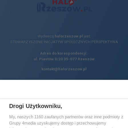
Wydawcą
halorzeszow.pl
jest:
STOWARZYSZENIE INICJATYW SPOŁECZNYCH PERSPEKTYWA
Adres do korespondencji:
ul. Piastów 3/20
35-077 Rzeszów
kontakt@halorzeszow.pl
Redakcja
Reklama
Kontakt
Patronat medialny
Regulamin portalu
Polityka prywatności
Drogi Użytkowniku,
My, naszych 1160 zaufanych partnerów oraz inne podmioty z
Grupy 4media uzyskujemy dostęp i przechowujemy
Facebook.com
X.com
Instagram.com
Tiktok.com
Youtube.com