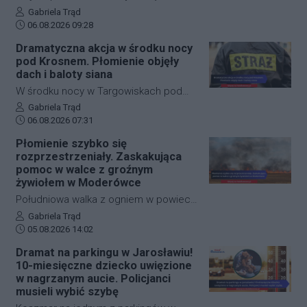
wyjaśniające i dba o zachowanie
w ułamku sekundy przerodziła się w
Autor artykułu:
Gabriela Trąd
płynności przejazdu.
Data dodania artykułu:
groźną sytuację. Na ulicy Okulickiego w
06.08.2026 09:28
Stalowej Woli doszło do zdarzenia,
Dramatyczna akcja w środku nocy
które znajdzie swój finał w sądzie.
pod Krosnem. Płomienie objęły
Mężczyzna, który wymachiwał wobec
dach i baloty siana
przechodnia scyzorykiem, po
W środku nocy w Targowiskach pod
zatrzymaniu przez policję przekonywał,
Krosnem doszło do groźnego pożaru
Autor artykułu:
Gabriela Trąd
że cała sytuacja była jedynie
Data dodania artykułu:
na terenie stadniny koni. Ogień z
06.08.2026 07:31
niegroźnym żartem. Śledczy mieli
palących się balotów siana przeniósł
Płomienie szybko się
jednak na ten temat zupełnie inne
się na budynek, w którym znajdowały
rozprzestrzeniały. Zaskakująca
zdanie.
się dziesiątki zwierząt. Dzięki
pomoc w walce z groźnym
błyskawicznej i zdecydowanej akcji
żywiołem w Moderówce
strażaków udało się opanować sytuację
Południowa walka z ogniem w powiecie
i zapobiec najgorszemu.
krośnieńskim wymagała
Autor artykułu:
Gabriela Trąd
Data dodania artykułu:
natychmiastowej interwencji służb
05.08.2026 14:02
ratunkowych. W miejscowości
Dramat na parkingu w Jarosławiu!
Moderówka doszło do rozległego
10-miesięczne dziecko uwięzione
pożaru ścierniska, który ze względu na
w nagrzanym aucie. Policjanci
panujące warunki zaczął się
musieli wybić szybę
gwałtownie rozprzestrzeniać. W akcji