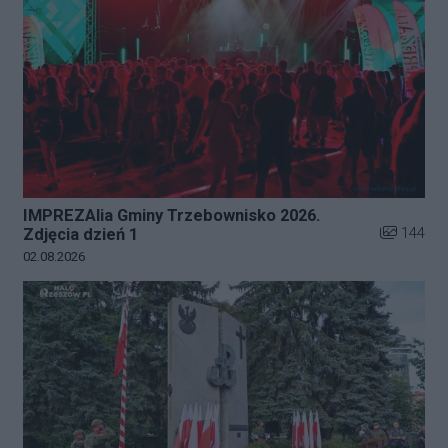
IMPREZAlia Gminy Trzebownisko 2026.
Liczba zdj
144
Zdjęcia dzień 1
Data dodania galerii:
02.08.2026