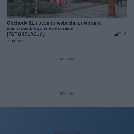
Obchody 82. rocznicy wybuchu powstania
warszawskiego w Rzeszowie
Liczba zdj
159
[FOTORELACJA]
Data dodania galerii:
01.08.2026
REKLAMA
REKLAMA